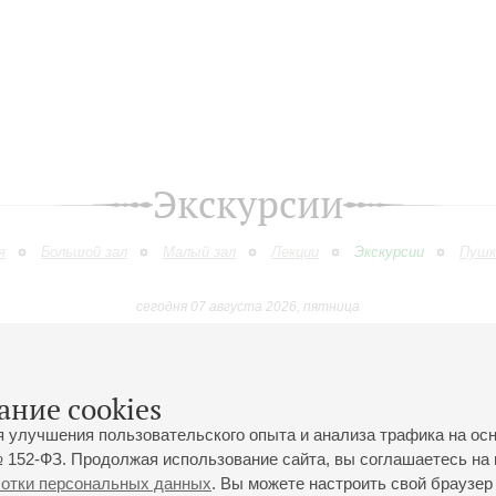
Экскурсии
я
Большой зал
Малый зал
Лекции
Экскурсии
Пушк
сегодня 07 августа 2026, пятница
Октябрь
Ноябрь
Декабрь
Январь
Февраль
Март
9
10
11
12
13
14
15
16
17
18
19
20
21
22
23
ание cookies
я улучшения пользовательского опыта и анализа трафика на ос
 152-ФЗ. Продолжая использование сайта, вы соглашаетесь на 
ботки персональных данных
. Вы можете настроить свой браузер 