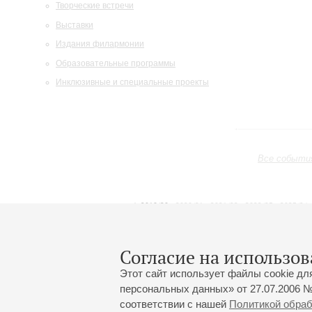
Творческие встречи
Выставки
Издания филармонии
Образовательные программы
Инклюзивные и специальные проекты
Все событи
2019/20
2020/21
2021/22
2022/23
2023/24
2024/25
2025/26
2026/27
Июль
Август
Сентябрь
1
2
3
4
5
6
7
8
Согласие на использов
Этот сайт использует файлы cookie дл
персональных данных» от 27.07.2006 №
соответствии с нашей
Политикой обра