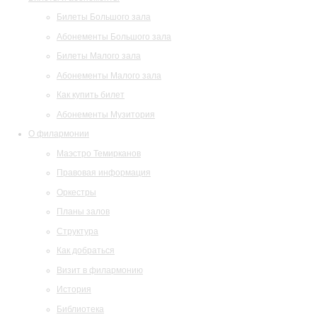
Билеты Большого зала
Абонементы Большого зала
Билеты Малого зала
Абонементы Малого зала
Как купить билет
Абонементы Музитория
О филармонии
Маэстро Темирканов
Правовая информация
Оркестры
Планы залов
Структура
Как добраться
Визит в филармонию
История
Библиотека