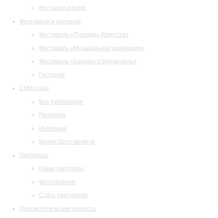
Ресторан и кафе
Фестивали и гастроли
Фестиваль «Площадь Искусств»
Фестиваль «Музыкальная коллекция»
Фестиваль «Барокко в белую ночь»
Гастроли
СМИ о нас
Все публикации
Рецензии
Интервью
Время Шостаковича
Партнеры
Наши партнеры
Фотогалерея
Стать партнером
Просветительские проекты