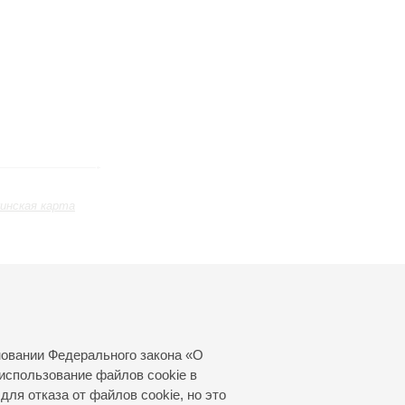
инская карта
Апрель
Май
Июнь
24
25
26
27
28
29
30
31
новании Федерального закона «О
использование файлов cookie в
для отказа от файлов cookie, но это