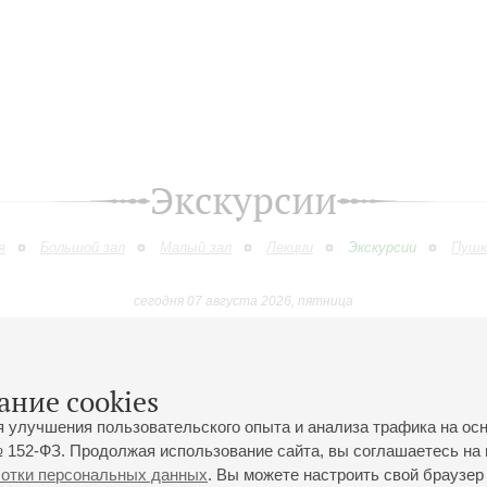
Экскурсии
я
Большой зал
Малый зал
Лекции
Экскурсии
Пушк
сегодня 07 августа 2026, пятница
Октябрь
Ноябрь
Декабрь
Январь
Февраль
Март
9
10
11
12
13
14
15
16
17
18
19
20
21
22
23
ание cookies
я улучшения пользовательского опыта и анализа трафика на ос
 152-ФЗ. Продолжая использование сайта, вы соглашаетесь на 
ботки персональных данных
. Вы можете настроить свой браузер 