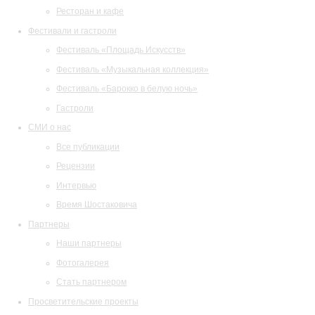
Ресторан и кафе
Фестивали и гастроли
Фестиваль «Площадь Искусств»
Фестиваль «Музыкальная коллекция»
Фестиваль «Барокко в белую ночь»
Гастроли
СМИ о нас
Все публикации
Рецензии
Интервью
Время Шостаковича
Партнеры
Наши партнеры
Фотогалерея
Стать партнером
Просветительские проекты