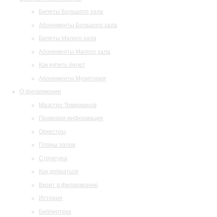
Билеты Большого зала
Абонементы Большого зала
Билеты Малого зала
Абонементы Малого зала
Как купить билет
Абонементы Музитория
О филармонии
Маэстро Темирканов
Правовая информация
Оркестры
Планы залов
Структура
Как добраться
Визит в филармонию
История
Библиотека