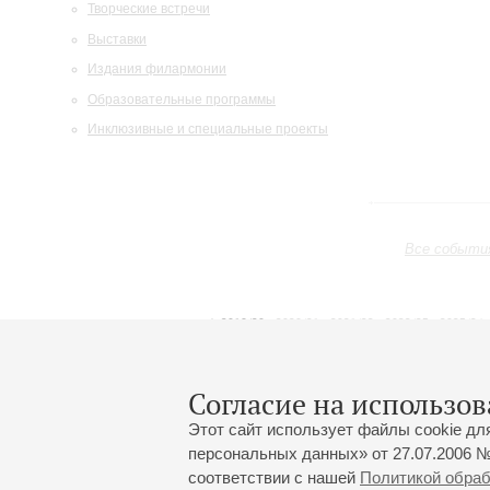
Творческие встречи
Выставки
Издания филармонии
Образовательные программы
Инклюзивные и специальные проекты
Все событи
2019/20
2020/21
2021/22
2022/23
2023/24
2024/25
2025/26
2026/27
Июль
Август
Сентябрь
1
2
3
4
5
6
7
8
Согласие на использов
Этот сайт использует файлы cookie дл
персональных данных» от 27.07.2006 №
соответствии с нашей
Политикой обра