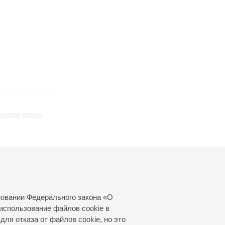
инская карта
Апрель
Май
Июнь
24
25
26
27
28
29
30
31
новании Федерального закона «О
использование файлов cookie в
для отказа от файлов cookie, но это