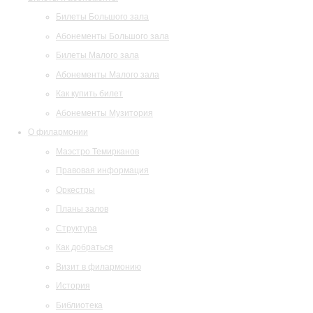
Билеты Большого зала
Абонементы Большого зала
Билеты Малого зала
Абонементы Малого зала
Как купить билет
Абонементы Музитория
О филармонии
Маэстро Темирканов
Правовая информация
Оркестры
Планы залов
Структура
Как добраться
Визит в филармонию
История
Библиотека