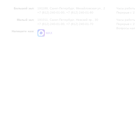
Большой зал:
191186, Санкт-Петербург, Михайловская ул., 2
Часы работы
+7 (812) 240-01-00, +7 (812) 240-01-80
Перерыв с 1
Малый зал:
191011, Санкт-Петербург, Невский пр., 30
Часы работы
+7 (812) 240-01-00, +7 (812) 240-01-70
Перерыв с 1
Вопросы на
Напишите нам:
MAX