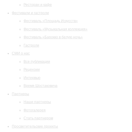
Ресторан и кафе
Фестивали и гастроли
Фестиваль «Площадь Искусств»
Фестиваль «Музыкальная коллекция»
Фестиваль «Барокко в белую ночь»
Гастроли
СМИ о нас
Все публикации
Рецензии
Интервью
Время Шостаковича
Партнеры
Наши партнеры
Фотогалерея
Стать партнером
Просветительские проекты