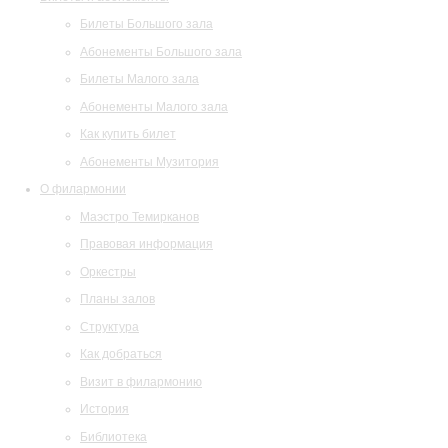
Билеты Большого зала
Абонементы Большого зала
Билеты Малого зала
Абонементы Малого зала
Как купить билет
Абонементы Музитория
О филармонии
Маэстро Темирканов
Правовая информация
Оркестры
Планы залов
Структура
Как добраться
Визит в филармонию
История
Библиотека