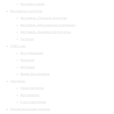
Ресторан и кафе
Фестивали и гастроли
Фестиваль «Площадь Искусств»
Фестиваль «Музыкальная коллекция»
Фестиваль «Барокко в белую ночь»
Гастроли
СМИ о нас
Все публикации
Рецензии
Интервью
Время Шостаковича
Партнеры
Наши партнеры
Фотогалерея
Стать партнером
Просветительские проекты