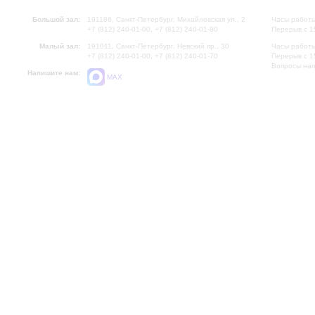
Большой зал:
191186, Санкт-Петербург, Михайловская ул., 2
Часы работы
+7 (812) 240-01-00, +7 (812) 240-01-80
Перерыв с 1
Малый зал:
191011, Санкт-Петербург, Невский пр., 30
Часы работы
+7 (812) 240-01-00, +7 (812) 240-01-70
Перерыв с 1
Вопросы на
Напишите нам:
MAX