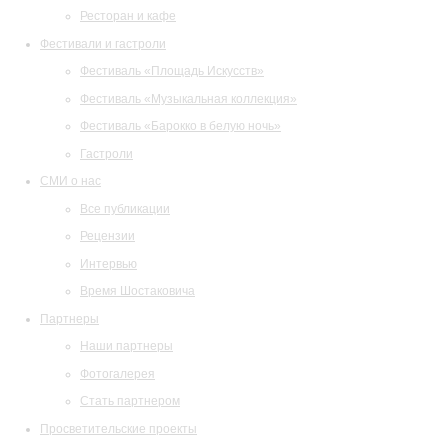
Ресторан и кафе
Фестивали и гастроли
Фестиваль «Площадь Искусств»
Фестиваль «Музыкальная коллекция»
Фестиваль «Барокко в белую ночь»
Гастроли
СМИ о нас
Все публикации
Рецензии
Интервью
Время Шостаковича
Партнеры
Наши партнеры
Фотогалерея
Стать партнером
Просветительские проекты