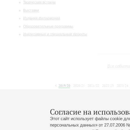
Творческие встречи
Выставки
Издания филармонии
Образовательные программы
Инклюзивные и специальные проекты
Все событи
2019/20
2020/21
2021/22
2022/23
2023/24
2024/25
2025/26
2026/27
Август
Сентябрь
Октябрь
1
2
3
4
5
6
7
8
Согласие на использов
Этот сайт использует файлы cookie дл
персональных данных» от 27.07.2006 №