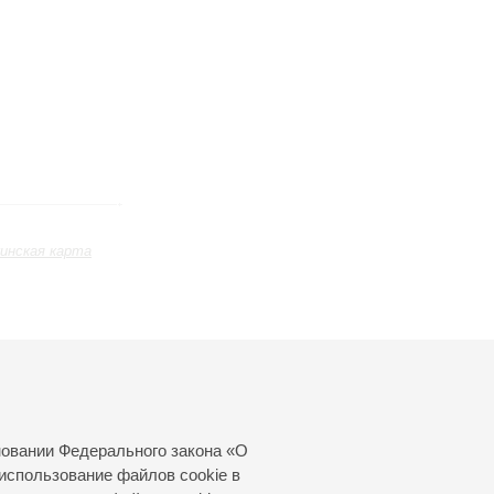
инская карта
Май
Июнь
Июль
24
25
26
27
28
29
30
31
новании Федерального закона «О
использование файлов cookie в