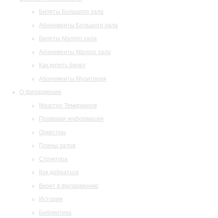
Билеты Большого зала
Абонементы Большого зала
Билеты Малого зала
Абонементы Малого зала
Как купить билет
Абонементы Музитория
О филармонии
Маэстро Темирканов
Правовая информация
Оркестры
Планы залов
Структура
Как добраться
Визит в филармонию
История
Библиотека