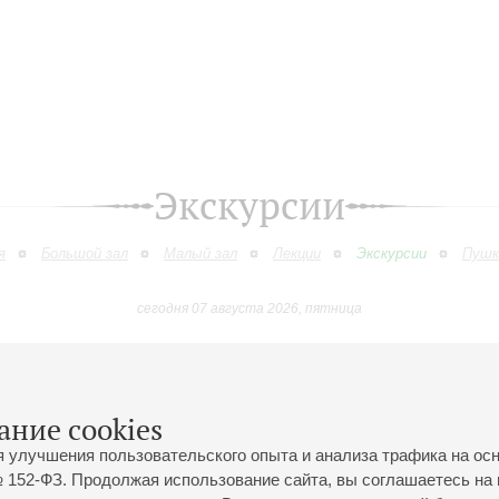
Экскурсии
я
Большой зал
Малый зал
Лекции
Экскурсии
Пушк
сегодня 07 августа 2026, пятница
Ноябрь
Декабрь
Январь
Февраль
Март
Апрель
9
10
11
12
13
14
15
16
17
18
19
20
21
22
23
ание cookies
я улучшения пользовательского опыта и анализа трафика на ос
 152-ФЗ. Продолжая использование сайта, вы соглашаетесь на 