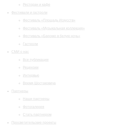
Ресторан и кафе
Фестивали и гастроли
Фестиваль «Площадь Искусств»
Фестиваль «Музыкальная коллекция»
Фестиваль «Барокко в белую ночь»
Гастроли
СМИ о нас
Все публикации
Рецензии
Интервью
Время Шостаковича
Партнеры
Наши партнеры
Фотогалерея
Стать партнером
Просветительские проекты