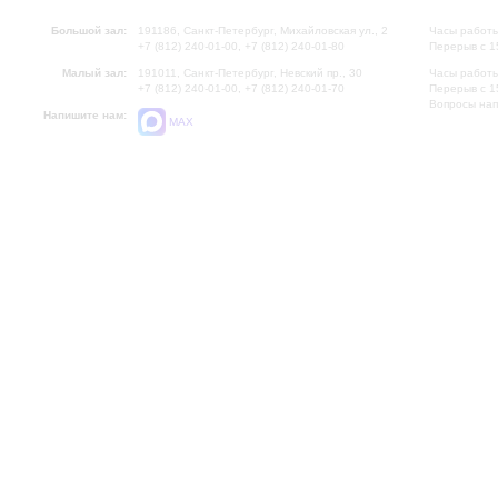
Большой зал:
191186, Санкт-Петербург, Михайловская ул., 2
Часы работы
+7 (812) 240-01-00, +7 (812) 240-01-80
Перерыв с 1
Малый зал:
191011, Санкт-Петербург, Невский пр., 30
Часы работы
+7 (812) 240-01-00, +7 (812) 240-01-70
Перерыв с 1
Вопросы на
Напишите нам:
MAX