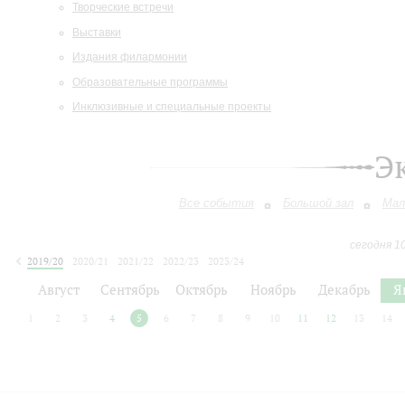
Творческие встречи
Выставки
Издания филармонии
Образовательные программы
Инклюзивные и специальные проекты
Э
Все события
Большой зал
Мал
сегодня 1
2019/20
2020/21
2021/22
2022/23
2023/24
2024/25
2025/26
2026/27
Август
Сентябрь
Октябрь
Ноябрь
Декабрь
Я
1
2
3
4
5
6
7
8
9
10
11
12
13
14