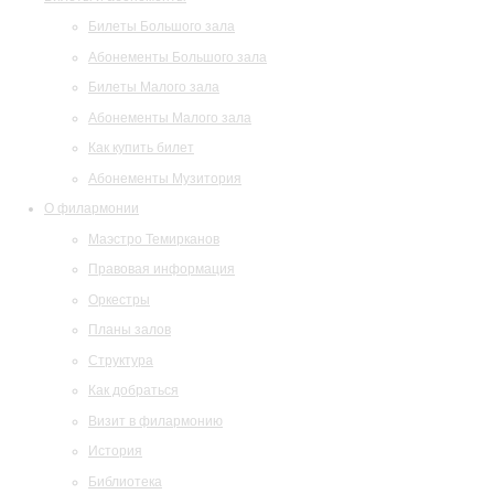
Билеты Большого зала
Абонементы Большого зала
Билеты Малого зала
Абонементы Малого зала
Как купить билет
Абонементы Музитория
О филармонии
Маэстро Темирканов
Правовая информация
Оркестры
Планы залов
Структура
Как добраться
Визит в филармонию
История
Библиотека