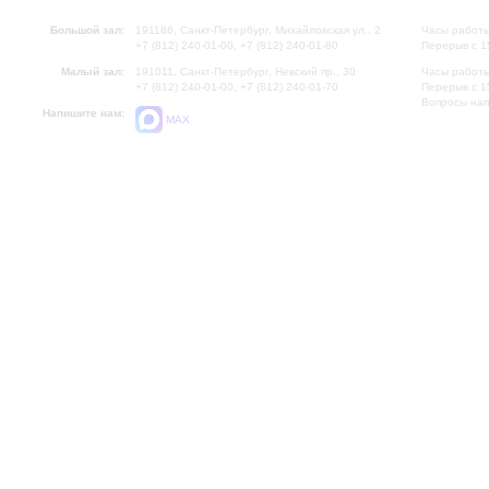
Большой зал:
191186, Санкт-Петербург, Михайловская ул., 2
Часы работы
+7 (812) 240-01-00, +7 (812) 240-01-80
Перерыв с 1
Малый зал:
191011, Санкт-Петербург, Невский пр., 30
Часы работы
+7 (812) 240-01-00, +7 (812) 240-01-70
Перерыв с 1
Вопросы на
Напишите нам:
MAX