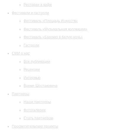
Ресторан и кафе
Фестивали и гастроли
Фестиваль «Площадь Искусств»
Фестиваль «Музыкальная коллекция»
Фестиваль «Барокко в белую ночь»
Гастроли
СМИ о нас
Все публикации
Рецензии
Интервью
Время Шостаковича
Партнеры
Наши партнеры
Фотогалерея
Стать партнером
Просветительские проекты