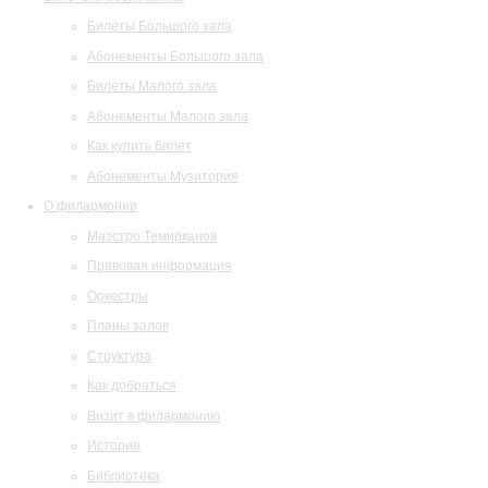
Билеты Большого зала
Абонементы Большого зала
Билеты Малого зала
Абонементы Малого зала
Как купить билет
Абонементы Музитория
О филармонии
Маэстро Темирканов
Правовая информация
Оркестры
Планы залов
Структура
Как добраться
Визит в филармонию
История
Библиотека