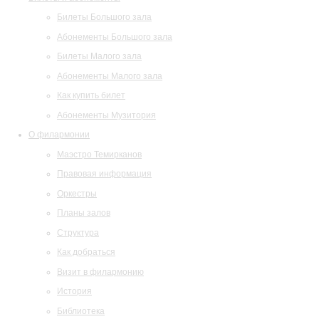
Билеты Большого зала
Абонементы Большого зала
Билеты Малого зала
Абонементы Малого зала
Как купить билет
Абонементы Музитория
О филармонии
Маэстро Темирканов
Правовая информация
Оркестры
Планы залов
Структура
Как добраться
Визит в филармонию
История
Библиотека