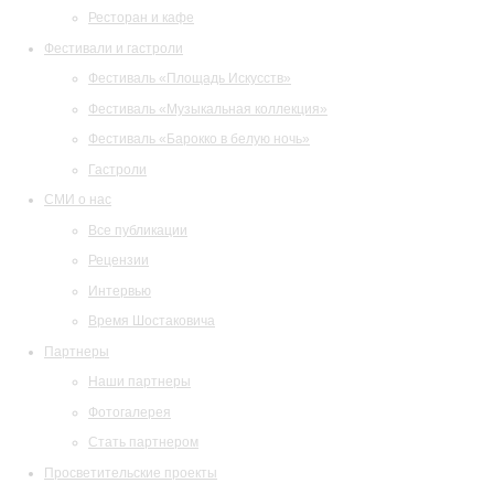
Ресторан и кафе
Фестивали и гастроли
Фестиваль «Площадь Искусств»
Фестиваль «Музыкальная коллекция»
Фестиваль «Барокко в белую ночь»
Гастроли
СМИ о нас
Все публикации
Рецензии
Интервью
Время Шостаковича
Партнеры
Наши партнеры
Фотогалерея
Стать партнером
Просветительские проекты