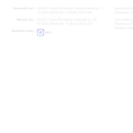
Большой зал:
191186, Санкт-Петербург, Михайловская ул., 2
Часы работы
+7 (812) 240-01-00, +7 (812) 240-01-80
Перерыв с 1
Малый зал:
191011, Санкт-Петербург, Невский пр., 30
Часы работы
+7 (812) 240-01-00, +7 (812) 240-01-70
Перерыв с 1
Вопросы на
Напишите нам:
MAX