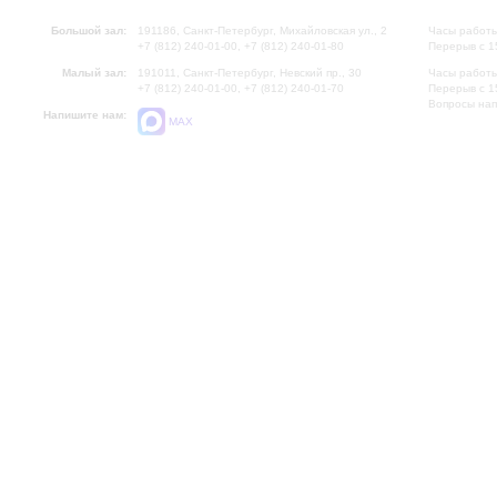
Большой зал:
191186, Санкт-Петербург, Михайловская ул., 2
Часы работы
+7 (812) 240-01-00, +7 (812) 240-01-80
Перерыв с 1
Малый зал:
191011, Санкт-Петербург, Невский пр., 30
Часы работы
+7 (812) 240-01-00, +7 (812) 240-01-70
Перерыв с 1
Вопросы на
Напишите нам:
MAX