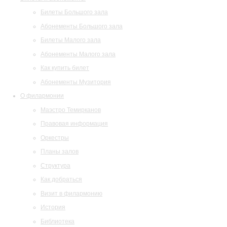
Билеты Большого зала
Абонементы Большого зала
Билеты Малого зала
Абонементы Малого зала
Как купить билет
Абонементы Музитория
О филармонии
Маэстро Темирканов
Правовая информация
Оркестры
Планы залов
Структура
Как добраться
Визит в филармонию
История
Библиотека