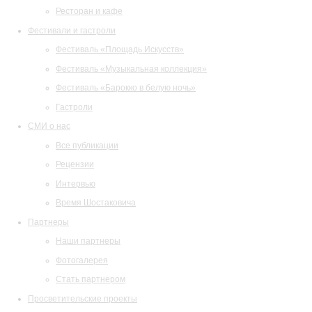
Ресторан и кафе
Фестивали и гастроли
Фестиваль «Площадь Искусств»
Фестиваль «Музыкальная коллекция»
Фестиваль «Барокко в белую ночь»
Гастроли
СМИ о нас
Все публикации
Рецензии
Интервью
Время Шостаковича
Партнеры
Наши партнеры
Фотогалерея
Стать партнером
Просветительские проекты