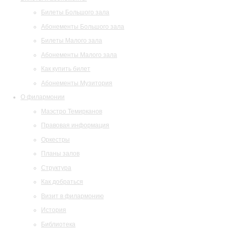
Билеты Большого зала
Абонементы Большого зала
Билеты Малого зала
Абонементы Малого зала
Как купить билет
Абонементы Музитория
О филармонии
Маэстро Темирканов
Правовая информация
Оркестры
Планы залов
Структура
Как добраться
Визит в филармонию
История
Библиотека