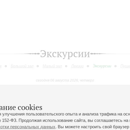
Экскурсии
я
Большой зал
Малый зал
Лекции
Экскурсии
Пушк
сегодня 06 августа 2026, четверг
Сентябрь
Октябрь
Ноябрь
Декабрь
Январь
Феврал
9
10
11
12
13
14
15
16
17
18
19
20
21
22
23
ание cookies
я улучшения пользовательского опыта и анализа трафика на ос
 152-ФЗ. Продолжая использование сайта, вы соглашаетесь на 
ботки персональных данных
. Вы можете настроить свой браузер 