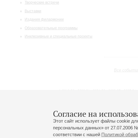
Творческие встречи
Выставки
Издания филармонии
Образовательные программы
Инклюзивные и специальные проекты
Все событи
2019/20
2020/21
2021/22
2022/23
2023/24
2024/25
2025/26
2026/27
Июнь
Июль
Август
1
2
3
4
5
6
7
8
Согласие на использов
Этот сайт использует файлы cookie дл
персональных данных» от 27.07.2006 №
соответствии с нашей
Политикой обра