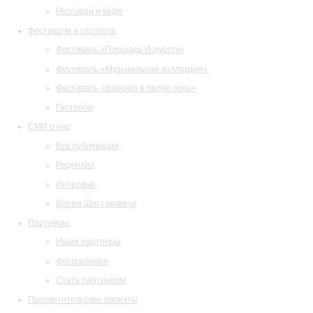
Ресторан и кафе
Фестивали и гастроли
Фестиваль «Площадь Искусств»
Фестиваль «Музыкальная коллекция»
Фестиваль «Барокко в белую ночь»
Гастроли
СМИ о нас
Все публикации
Рецензии
Интервью
Время Шостаковича
Партнеры
Наши партнеры
Фотогалерея
Стать партнером
Просветительские проекты