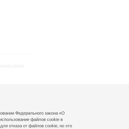
инская карта
ь
Март
Апрель
Май
24
25
26
27
28
29
30
31
новании Федерального закона «О
использование файлов cookie в
для отказа от файлов cookie, но это