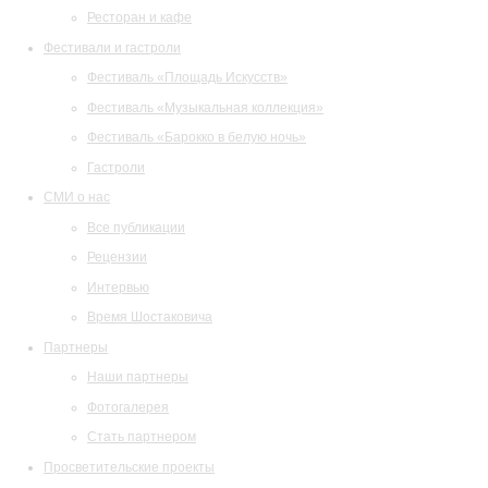
Ресторан и кафе
Фестивали и гастроли
Фестиваль «Площадь Искусств»
Фестиваль «Музыкальная коллекция»
Фестиваль «Барокко в белую ночь»
Гастроли
СМИ о нас
Все публикации
Рецензии
Интервью
Время Шостаковича
Партнеры
Наши партнеры
Фотогалерея
Стать партнером
Просветительские проекты