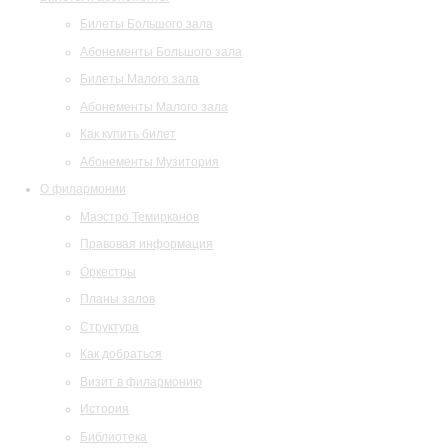
Билеты Большого зала
Абонементы Большого зала
Билеты Малого зала
Абонементы Малого зала
Как купить билет
Абонементы Музитория
О филармонии
Маэстро Темирканов
Правовая информация
Оркестры
Планы залов
Структура
Как добраться
Визит в филармонию
История
Библиотека