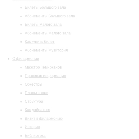
Билеты Большого зала
Абонементы Большого зала
Билеты Малого зала
Абонементы Малого зала
Как купить билет
Абонементы Музитория
О филармонии
Маэстро Темирканов
Правовая информация
Оркестры
Планы залов
Структура
Как добраться
Визит в филармонию
История
Библиотека