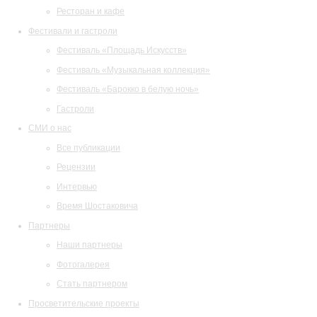
Ресторан и кафе
Фестивали и гастроли
Фестиваль «Площадь Искусств»
Фестиваль «Музыкальная коллекция»
Фестиваль «Барокко в белую ночь»
Гастроли
СМИ о нас
Все публикации
Рецензии
Интервью
Время Шостаковича
Партнеры
Наши партнеры
Фотогалерея
Стать партнером
Просветительские проекты