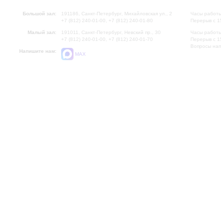
Большой зал:
191186, Санкт-Петербург, Михайловская ул., 2
Часы работы
+7 (812) 240-01-00, +7 (812) 240-01-80
Перерыв с 1
Малый зал:
191011, Санкт-Петербург, Невский пр., 30
Часы работы
+7 (812) 240-01-00, +7 (812) 240-01-70
Перерыв с 1
Вопросы на
Напишите нам:
MAX