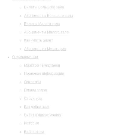
Билеты Большого зала
Абонементы Большого зала
Билеты Малого зала
Абонементы Малого зала
Как купить билет
Абонементы Музитория
О филармонии
Маэстро Темирканов
Правовая информация
Оркестры
Планы залов
Структура
Как добраться
Визит в филармонию
История
Библиотека