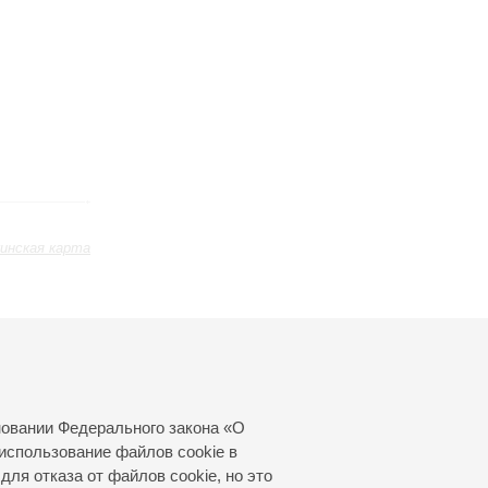
инская карта
ь
Март
Апрель
Май
24
25
26
27
28
29
30
31
новании Федерального закона «О
использование файлов cookie в
для отказа от файлов cookie, но это