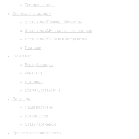
Ресторан и кафе
Фестивали и гастроли
Фестиваль «Площадь Искусств»
Фестиваль «Музыкальная коллекция»
Фестиваль «Барокко в белую ночь»
Гастроли
СМИ о нас
Все публикации
Рецензии
Интервью
Время Шостаковича
Партнеры
Наши партнеры
Фотогалерея
Стать партнером
Просветительские проекты