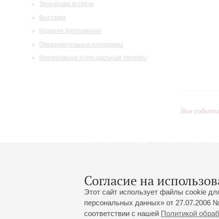
Творческие встречи
Выставки
Издания филармонии
Образовательные программы
Инклюзивные и специальные проекты
Все событи
2019/20
2020/21
2021/22
2022/23
2023/24
2024/25
2025/26
2026/27
Июнь
Июль
Август
1
2
3
4
5
6
7
8
Согласие на использов
Этот сайт использует файлы cookie дл
персональных данных» от 27.07.2006 №
соответствии с нашей
Политикой обра