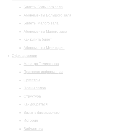
Билеты Большого зала
Абонементы Большого зала
Билеты Малого зала
Абонементы Малого зала
Как купить билет
Абонементы Музитория
О филармонии
Маэстро Темирканов
Правовая информация
Оркестры
Планы залов
Структура
Как добраться
Визит в филармонию
История
Библиотека