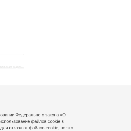
инская карта
ь
Март
Апрель
Май
24
25
26
27
28
29
30
31
новании Федерального закона «О
использование файлов cookie в
для отказа от файлов cookie, но это