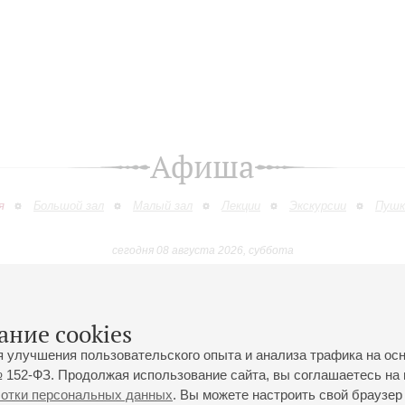
Афиша
я
Большой зал
Малый зал
Лекции
Экскурсии
Пушк
сегодня 08 августа 2026, суббота
Сентябрь
Октябрь
Ноябрь
Декабрь
Январь
Феврал
9
10
11
12
13
14
15
16
17
18
19
20
21
22
23
ание cookies
я улучшения пользовательского опыта и анализа трафика на ос
 152-ФЗ. Продолжая использование сайта, вы соглашаетесь на 
ботки персональных данных
. Вы можете настроить свой браузер 