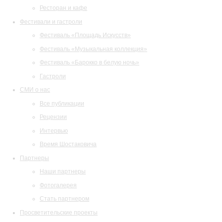
Ресторан и кафе
Фестивали и гастроли
Фестиваль «Площадь Искусств»
Фестиваль «Музыкальная коллекция»
Фестиваль «Барокко в белую ночь»
Гастроли
СМИ о нас
Все публикации
Рецензии
Интервью
Время Шостаковича
Партнеры
Наши партнеры
Фотогалерея
Стать партнером
Просветительские проекты