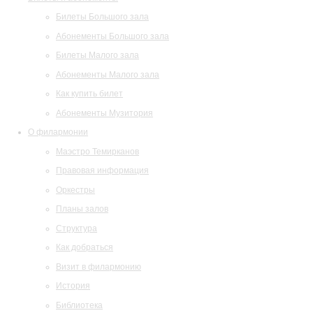
Билеты Большого зала
Абонементы Большого зала
Билеты Малого зала
Абонементы Малого зала
Как купить билет
Абонементы Музитория
О филармонии
Маэстро Темирканов
Правовая информация
Оркестры
Планы залов
Структура
Как добраться
Визит в филармонию
История
Библиотека