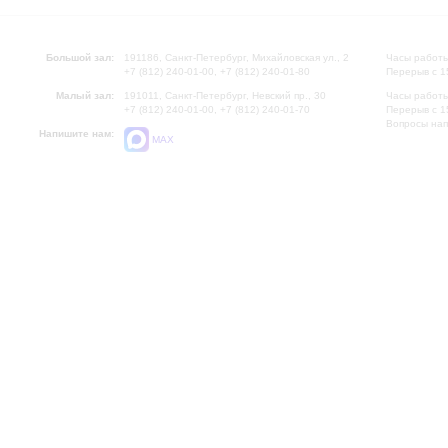
Большой зал:
191186, Санкт-Петербург, Михайловская ул., 2
Часы работы
+7 (812) 240-01-00, +7 (812) 240-01-80
Перерыв с 1
Малый зал:
191011, Санкт-Петербург, Невский пр., 30
Часы работы
+7 (812) 240-01-00, +7 (812) 240-01-70
Перерыв с 1
Вопросы на
Напишите нам:
MAX