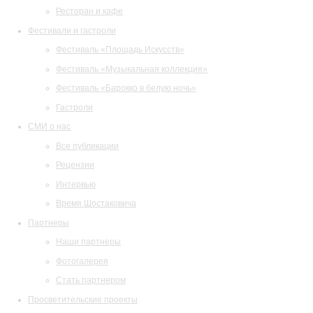
Ресторан и кафе
Фестивали и гастроли
Фестиваль «Площадь Искусств»
Фестиваль «Музыкальная коллекция»
Фестиваль «Барокко в белую ночь»
Гастроли
СМИ о нас
Все публикации
Рецензии
Интервью
Время Шостаковича
Партнеры
Наши партнеры
Фотогалерея
Стать партнером
Просветительские проекты