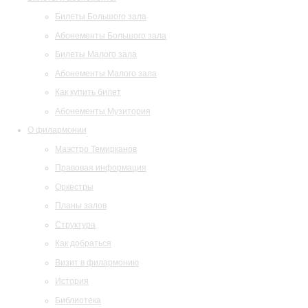
Билеты Большого зала
Абонементы Большого зала
Билеты Малого зала
Абонементы Малого зала
Как купить билет
Абонементы Музитория
О филармонии
Маэстро Темирканов
Правовая информация
Оркестры
Планы залов
Структура
Как добраться
Визит в филармонию
История
Библиотека