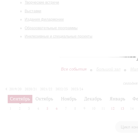
Творческие встречи
Выставки
Издания филармонии
Образовательные программы
Инклюзивные и специальные проекты
Все события
Большой зал
Мал
сегодня
2019/20
2020/21
2021/22
2022/23
2023/24
2024/25
2025/26
2026/27
Сентябрь
Октябрь
Ноябрь
Декабрь
Январь
Фе
1
2
3
4
5
6
7
8
9
10
11
12
13
14
Цикл кон