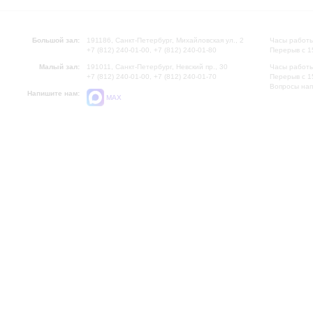
Большой зал:
191186, Санкт-Петербург, Михайловская ул., 2
Часы работы
+7 (812) 240-01-00, +7 (812) 240-01-80
Перерыв с 1
Малый зал:
191011, Санкт-Петербург, Невский пр., 30
Часы работы
+7 (812) 240-01-00, +7 (812) 240-01-70
Перерыв с 1
Вопросы на
Напишите нам:
MAX