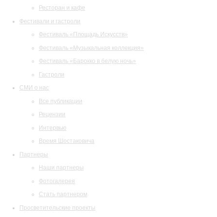
Ресторан и кафе
Фестивали и гастроли
Фестиваль «Площадь Искусств»
Фестиваль «Музыкальная коллекция»
Фестиваль «Барокко в белую ночь»
Гастроли
СМИ о нас
Все публикации
Рецензии
Интервью
Время Шостаковича
Партнеры
Наши партнеры
Фотогалерея
Стать партнером
Просветительские проекты