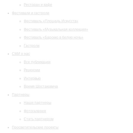
Ресторан и кафе
Фестивали и гастроли
Фестиваль «Площадь Искусств»
Фестиваль «Музыкальная коллекция»
Фестиваль «Барокко в белую ночь»
Гастроли
СМИ о нас
Все публикации
Рецензии
Интервью
Время Шостаковича
Партнеры
Наши партнеры
Фотогалерея
Стать партнером
Просветительские проекты