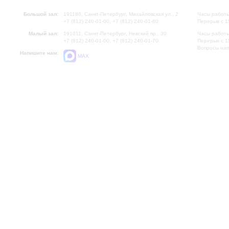
Большой зал:
191186, Санкт-Петербург, Михайловская ул., 2
Часы работы
+7 (812) 240-01-00, +7 (812) 240-01-80
Перерыв с 1
Малый зал:
191011, Санкт-Петербург, Невский пр., 30
Часы работы
+7 (812) 240-01-00, +7 (812) 240-01-70
Перерыв с 1
Вопросы на
Напишите нам:
MAX