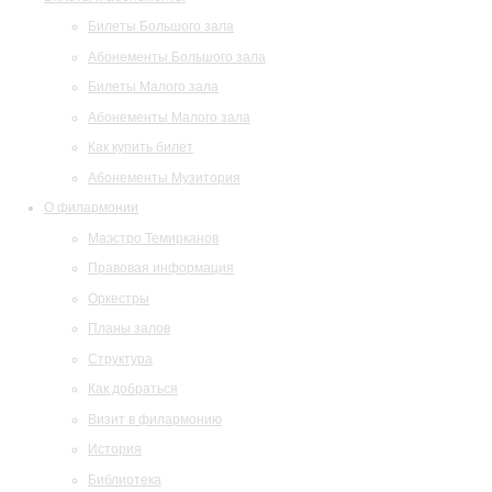
Билеты Большого зала
Абонементы Большого зала
Билеты Малого зала
Абонементы Малого зала
Как купить билет
Абонементы Музитория
О филармонии
Маэстро Темирканов
Правовая информация
Оркестры
Планы залов
Структура
Как добраться
Визит в филармонию
История
Библиотека