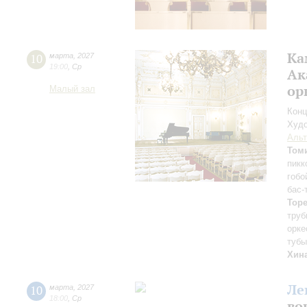
Ка
10
марта
,
2027
19:00
,
Ср
Ак
ор
Малый зал
Конц
Худо
Аль
Том
пикк
гобо
бас-
Тор
труб
орке
туб
Хин
Ле
10
марта
,
2027
18:00
,
Ср
во