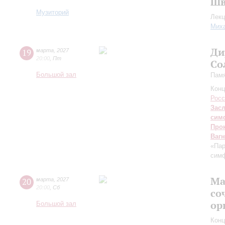
Шв
Музиторий
Лекц
Миха
Ди
19
марта
,
2027
20:00
,
Пт
Со
Большой зал
Памя
Конц
Росс
Зас
сим
Про
Ваг
«Па
симф
Ма
20
марта
,
2027
20:00
,
Сб
со
ор
Большой зал
Конц