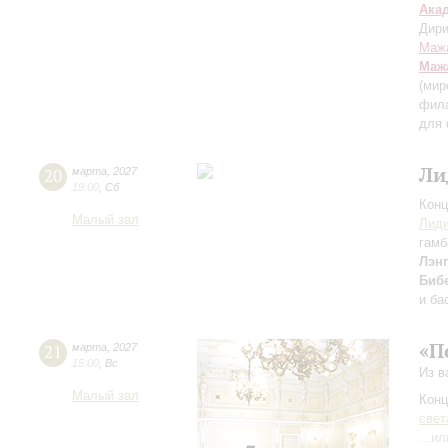
Ака
Дири
Маж
Маж
(мир
фил
для 
Ли
20
марта
,
2027
19:00
,
Сб
Конц
Малый зал
Лиди
гамб
Лэнг
Биб
и ба
«П
21
марта
,
2027
15:00
,
Вс
Из в
Малый зал
Конц
свет
...и