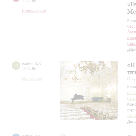
20:00
,
Вс
«Г
Ме
Большой зал
Конц
бесс
Зас
сим
Симф
Дири
«И
14
марта
,
2027
15:00
,
Вс
пт
Малый зал
О чу
Конц
впус
Екат
Конс
скри
Алек
Дел