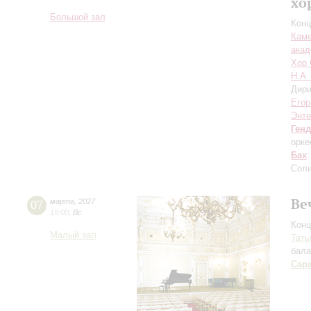
хо
Большой зал
Конц
Каме
акад
Хор 
Н.А.
Дири
Егор
Энт
Ген
орке
Бах
Соли
Ве
07
марта
,
2027
19:00
,
Вс
Конц
Малый зал
Тать
бала
Сара