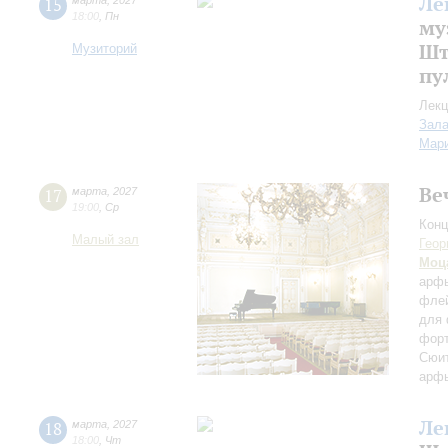
Ле
15
марта
,
2027
18:00
,
Пн
му
Шт
Музиторий
пу
Лекц
Зала
Мар
Ве
17
марта
,
2027
19:00
,
Ср
Конц
Малый зал
Геор
Моц
арф
флей
для
фор
Сюи
арф
Ле
18
марта
,
2027
18:00
,
Чт