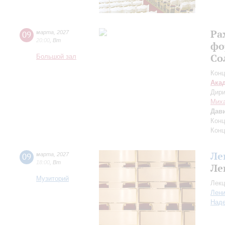
Ра
09
марта
,
2027
20:00
,
Вт
фо
Со
Большой зал
Конц
Ака
Дири
Миха
Дав
Конц
Конц
Ле
09
марта
,
2027
18:00
,
Вт
Ле
Музиторий
Лекц
Лен
Над