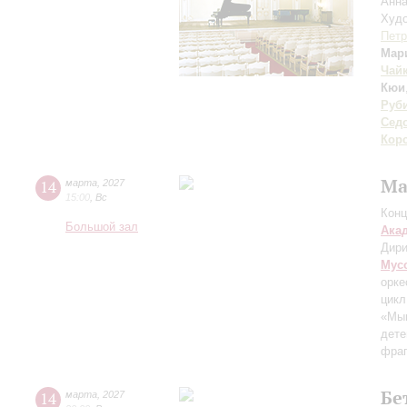
Анн
Худо
Петр
Мар
Чай
Кюи
Руб
Сед
Кор
Ма
14
марта
,
2027
15:00
,
Вс
Конц
Большой зал
Ака
Дири
Мус
орке
цикл
«Мыш
дете
фраг
Бе
14
марта
,
2027