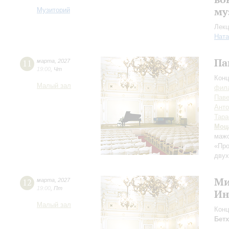
му
Музиторий
Лекц
Ната
Па
11
марта
,
2027
19:00
,
Чт
Конц
Малый зал
фила
Паве
Анто
Тара
Моц
мажо
«Про
двух
Ми
12
марта
,
2027
19:00
,
Пт
Ин
Малый зал
Конц
Бет