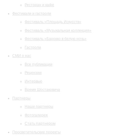
Ресторан и кафе
Фестивали и гастроли
Фестиваль «Площадь Искусств»
Фестиваль «Музыкальная коллекция»
Фестиваль «Барокко в белую ночь»
Гастроли
СМИ о нас
Все публикации
Рецензии
Интервью
Время Шостаковича
Партнеры
Наши партнеры
Фотогалерея
Стать партнером
Просветительские проекты