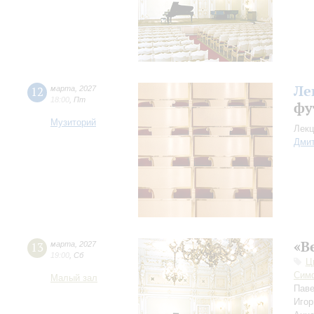
Ле
12
марта
,
2027
18:00
,
Пт
фу
Музиторий
Лекц
Дмит
«В
13
марта
,
2027
19:00
,
Сб
Ц
Симф
Малый зал
Пав
Игор