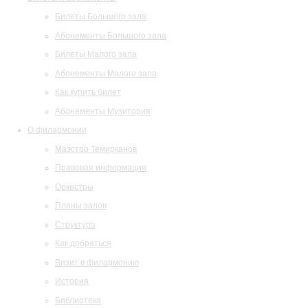
Билеты Большого зала
Абонементы Большого зала
Билеты Малого зала
Абонементы Малого зала
Как купить билет
Абонементы Музитория
О филармонии
Маэстро Темирканов
Правовая информация
Оркестры
Планы залов
Структура
Как добраться
Визит в филармонию
История
Библиотека