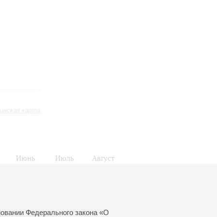
инская карта
Июнь
Июль
Август
24
25
26
27
28
29
30
31
локады
новании Федерального закона «О