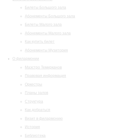
Билеты Большого зала
Абонементы Большого зала
Билеты Малого зала
Абонементы Малого зала
Как купить билет
Абонементы Музитория
О филармонии
Маэстро Темирканов
Правовая информация
Оркестры
Планы залов
Структура
Как добраться
Визит в филармонию
История
Библиотека