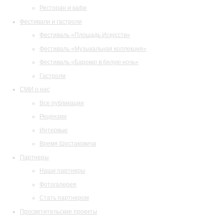
Ресторан и кафе
Фестивали и гастроли
Фестиваль «Площадь Искусств»
Фестиваль «Музыкальная коллекция»
Фестиваль «Барокко в белую ночь»
Гастроли
СМИ о нас
Все публикации
Рецензии
Интервью
Время Шостаковича
Партнеры
Наши партнеры
Фотогалерея
Стать партнером
Просветительские проекты