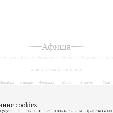
Афиша
я
Большой зал
Малый зал
Лекции
Экскурсии
Пушк
сегодня 06 августа 2026, четверг
Декабрь
Январь
Февраль
Март
Апрель
Май
9
10
11
12
13
14
15
16
17
18
19
20
21
22
23
ание cookies
нцертов к 75-летию полного освобождения Ленинграда от фашистской б
я улучшения пользовательского опыта и анализа трафика на ос