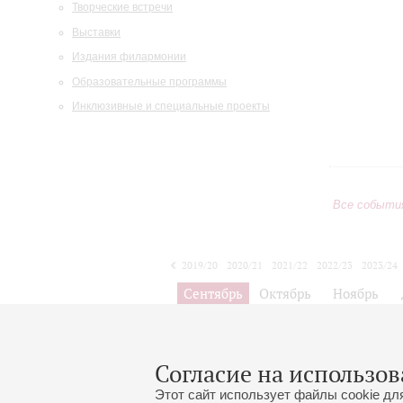
Творческие встречи
Выставки
Издания филармонии
Образовательные программы
Инклюзивные и специальные проекты
Все событи
2019/20
2020/21
2021/22
2022/23
2023/24
2024/25
2025/26
2026/27
Сентябрь
Октябрь
Ноябрь
1
2
3
4
5
6
7
8
Согласие на использов
Цикл ко
Этот сайт использует файлы cookie дл