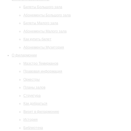
Билеты Большого зала
Абонементы Большого зала
Билеты Малого зала
Абонементы Малого зала
Как купить билет
Абонементы Музитория
О филармонии
Маэстро Темирканов
Правовая информация
Оркестры
Планы залов
Структура
Как добраться
Визит в филармонию
История
Библиотека