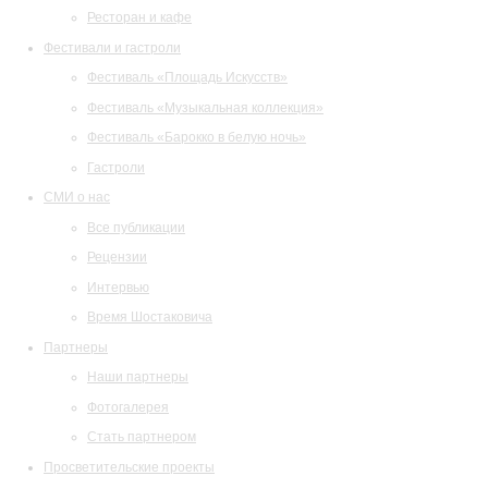
Ресторан и кафе
Фестивали и гастроли
Фестиваль «Площадь Искусств»
Фестиваль «Музыкальная коллекция»
Фестиваль «Барокко в белую ночь»
Гастроли
СМИ о нас
Все публикации
Рецензии
Интервью
Время Шостаковича
Партнеры
Наши партнеры
Фотогалерея
Стать партнером
Просветительские проекты