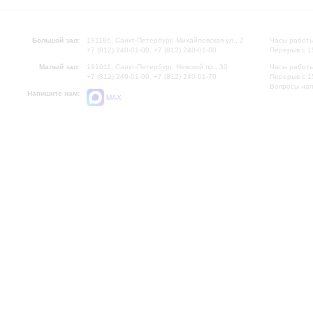
Большой зал:
191186, Санкт-Петербург, Михайловская ул., 2
Часы работы
+7 (812) 240-01-00, +7 (812) 240-01-80
Перерыв с 1
Малый зал:
191011, Санкт-Петербург, Невский пр., 30
Часы работы
+7 (812) 240-01-00, +7 (812) 240-01-70
Перерыв с 1
Вопросы на
Напишите нам:
MAX