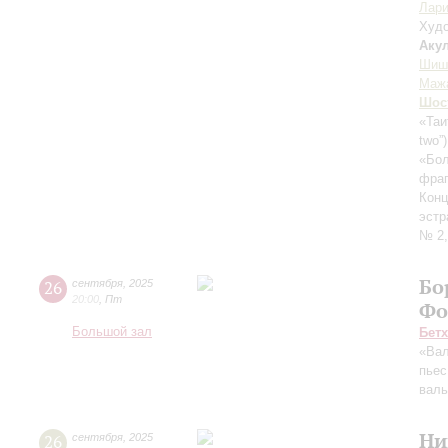
Лари
Худо
Аку
Шиш
Маж
Шос
«Таи
two”
«Бол
фраг
Конц
эстр
№ 2,
Бо
26
сентября
,
2025
20:00
,
Пт
Фо
Большой зал
Бет
«Вал
пьес
вал
Ни
26
сентября
,
2025