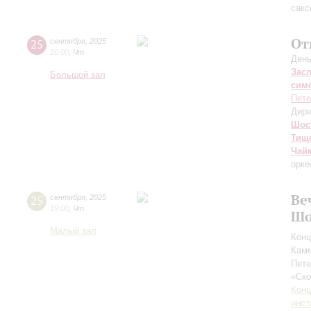
сакс
От
25
сентября
,
2025
20:00
,
Чт
День
Зас
Большой зал
сим
Пете
Дири
Шос
Тищ
Чай
орке
Ве
25
сентября
,
2025
19:00
,
Чт
Шо
Малый зал
Конц
Каме
Пете
«Ск
Конц
инст