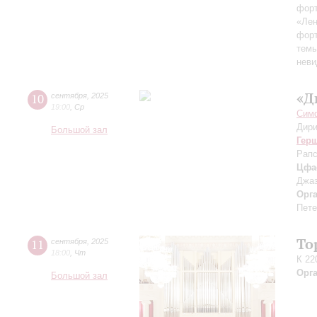
форт
«Лен
форт
темы
неви
«Д
10
сентября
,
2025
19:00
,
Ср
Симф
Дири
Большой зал
Гер
Рапс
Цфа
Джаз
Орг
Пете
То
11
сентября
,
2025
18:00
,
Чт
К 22
Орг
Большой зал