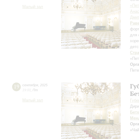
«Пет
Малый зал
Анас
Дмит
Рав
форт
для 
хоре
детс
Стр
«Пет
Орг
Пете
Гу
19
сентября
,
2025
19:00
,
Пт
Бе
Малый зал
Губе
Дири
Бет
Мен
Орг
«Чай