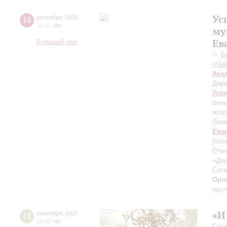
Ус
18
сентября
,
2025
19:00
,
Чт
му
Ев
Большой зал
Б
«Чай
Ака
Дири
Усп
боль
испо
Лени
Ева
(пос
Отеч
«Дор
Сати
Орг
насл
«И
18
сентября
,
2025
19:00
,
Чт
Сочи