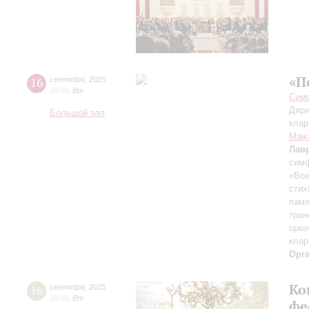
«П
16
сентября
,
2025
19:00
,
Вт
Симф
Дири
Большой зал
клар
Маж
Лав
симф
«Вое
стих
памя
тран
орке
клар
Орг
Ко
16
сентября
,
2025
19:00
,
Вт
фе