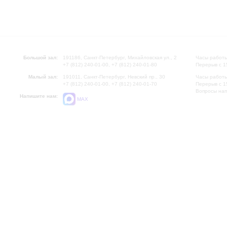
Большой зал:
191186, Санкт-Петербург, Михайловская ул., 2
Часы работы
+7 (812) 240-01-00, +7 (812) 240-01-80
Перерыв с 1
Малый зал:
191011, Санкт-Петербург, Невский пр., 30
Часы работы
+7 (812) 240-01-00, +7 (812) 240-01-70
Перерыв с 1
Вопросы на
Напишите нам:
MAX