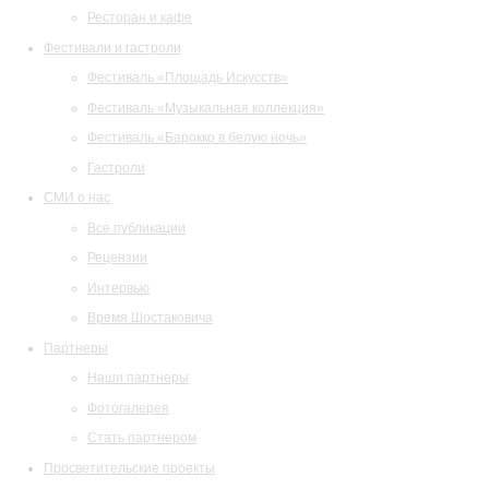
Ресторан и кафе
Фестивали и гастроли
Фестиваль «Площадь Искусств»
Фестиваль «Музыкальная коллекция»
Фестиваль «Барокко в белую ночь»
Гастроли
СМИ о нас
Все публикации
Рецензии
Интервью
Время Шостаковича
Партнеры
Наши партнеры
Фотогалерея
Стать партнером
Просветительские проекты