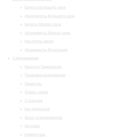
Билеты Большого зала
Абонементы Большого зала
Билеты Малого зала
Абонементы Малого зала
Как купить билет
Абонементы Музитория
О филармонии
Маэстро Темирканов
Правовая информация
Оркестры
Планы залов
Структура
Как добраться
Визит в филармонию
История
Библиотека