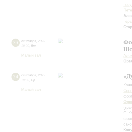
Госу
Пете
Але
Гере
Ста
Фо
23
сентября
,
2025
19:00
,
Вт
Шо
Малый зал
Алек
Орг
«Д
24
сентября
,
2025
19:00
,
Ср
Конц
Малый зал
Серг
фор
Фра
(тра
С. К
фор
сакс
Кап