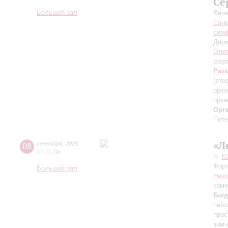
Се
Большой зал
Вече
Санк
симф
Дири
Оле
фор
Рах
(вто
орке
орке
Орг
Пете
«Л
08
сентября
,
2025
17:00
,
Пн
К
Форт
Большой зал
Ник
комм
Бог
пейз
прос
зимн