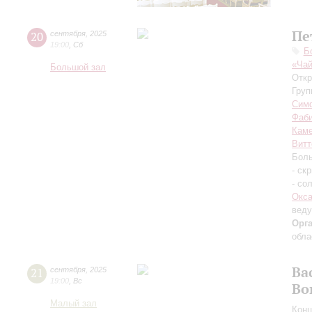
Пе
20
сентября
,
2025
19:00
,
Сб
Б
«Чай
Большой зал
Откр
Груп
Симф
Фаб
Каме
Витт
Боль
- ск
- со
Окса
вед
Орг
обла
Ва
21
сентября
,
2025
19:00
,
Вс
Во
Малый зал
Конц