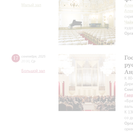
Малый зал
Алек
Алек
скри
Чай
худ
Орг
Го
17
сентября
,
2025
20:00
,
Ср
ру
Ан
Большой зал
К 80
Дири
Сем
Гав
«Бра
валь
К 13
со д
Орг
орке