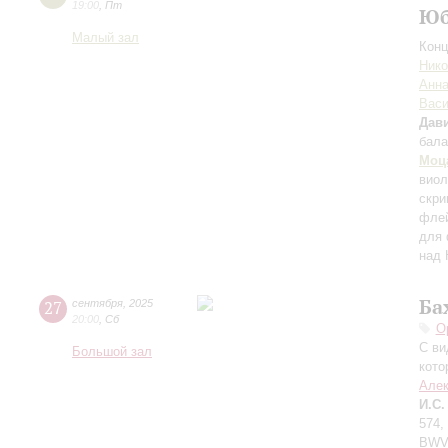
19:00
,
Пт
Юб
Малый зал
Конц
Нико
Анна
Вас
Дави
бала
Моц
вио
скри
флей
для 
над 
Ба
27
сентября
,
2025
20:00
,
Сб
О
С ви
Большой зал
кото
Алек
И.С.
574,
BWV 