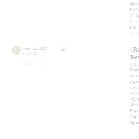
Фант
BWV 
А. В
А. К
Г.Ф.
А. Р
«В
27
сентября
,
2025
19:00
,
Сб
Ве
Малый зал
Арг
Пах
перк
Арм
голо
люби
«Сле
«Ке
Ерев
Хар
Орг