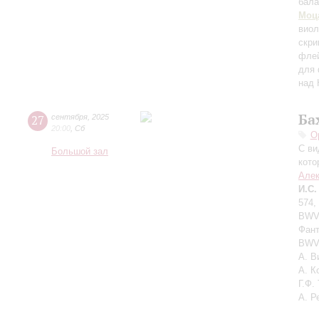
бала
Моц
вио
скри
флей
для 
над 
Ба
27
сентября
,
2025
20:00
,
Сб
О
С ви
Большой зал
кото
Алек
И.С.
574,
BWV 
Фант
BWV 
А. В
А. К
Г.Ф.
А. Р