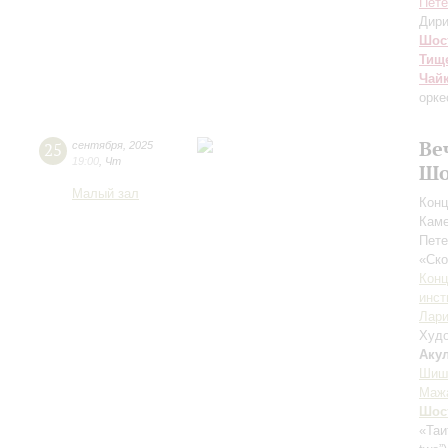
Пете
Дири
Шос
Тищ
Чай
орке
Ве
25
сентября
,
2025
19:00
,
Чт
Шо
Малый зал
Конц
Каме
Пете
«Ск
Конц
инст
Лари
Худо
Аку
Шиш
Маж
Шос
«Таи