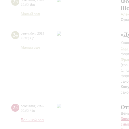
Фо
23
сентября
,
2025
19:00
,
Вт
Шо
Малый зал
Алек
Орг
«Д
24
сентября
,
2025
19:00
,
Ср
Конц
Малый зал
Серг
фор
Фра
(тра
С. К
фор
сакс
Кап
сакс
От
25
сентября
,
2025
20:00
,
Чт
День
Зас
Большой зал
сим