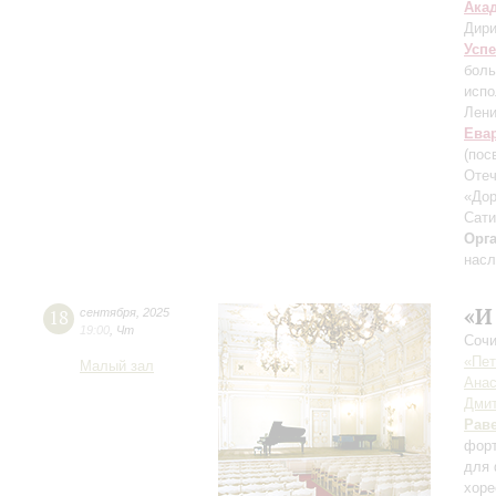
Ака
Дири
Усп
боль
испо
Лени
Ева
(пос
Отеч
«Дор
Сати
Орг
насл
«И
18
сентября
,
2025
19:00
,
Чт
Сочи
«Пет
Малый зал
Анас
Дмит
Рав
форт
для 
хоре