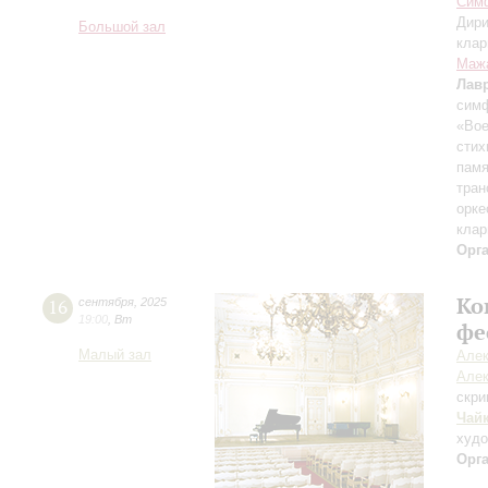
Симф
Дири
Большой зал
клар
Маж
Лав
симф
«Вое
стих
памя
тран
орке
клар
Орг
Ко
16
сентября
,
2025
19:00
,
Вт
фе
Малый зал
Алек
Алек
скри
Чай
худ
Орг