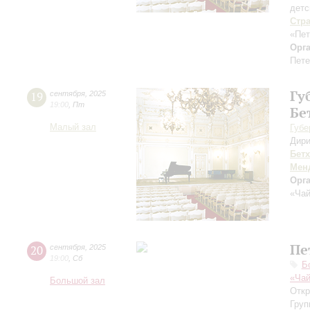
детс
Стр
«Пет
Орг
Пете
Гу
19
сентября
,
2025
19:00
,
Пт
Бе
Малый зал
Губе
Дири
Бет
Мен
Орг
«Чай
Пе
20
сентября
,
2025
19:00
,
Сб
Б
«Чай
Большой зал
Откр
Груп