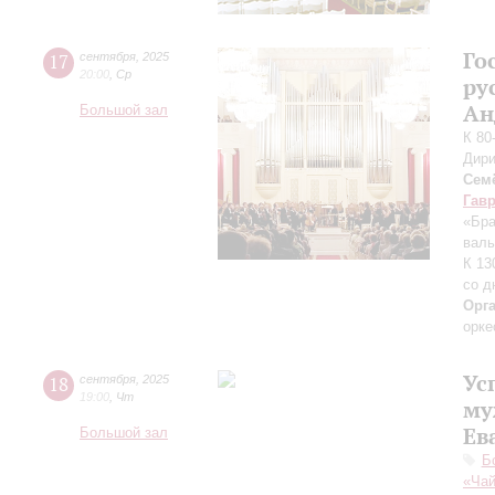
Го
17
сентября
,
2025
20:00
,
Ср
ру
Ан
Большой зал
К 80
Дири
Сем
Гав
«Бра
валь
К 13
со д
Орг
орке
Ус
18
сентября
,
2025
19:00
,
Чт
му
Ев
Большой зал
Б
«Чай