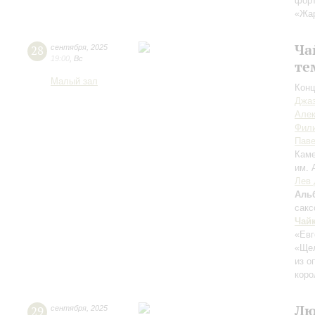
форт
«Жа
Ча
28
сентября
,
2025
19:00
,
Вс
те
Малый зал
Конц
Джаз
Але
Фил
Пав
Каме
им. 
Лев 
Аль
сак
Чай
«Евг
«Ще
из о
коро
Лю
29
сентября
,
2025