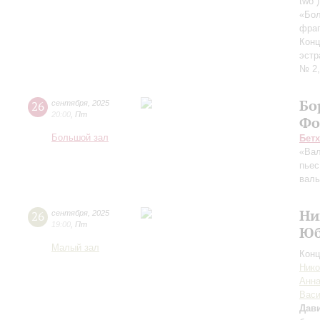
two”
«Бол
фраг
Конц
эстр
№ 2,
Бо
26
сентября
,
2025
20:00
,
Пт
Фо
Большой зал
Бет
«Вал
пьес
вал
Ни
26
сентября
,
2025
19:00
,
Пт
Юб
Малый зал
Конц
Нико
Анна
Вас
Дави