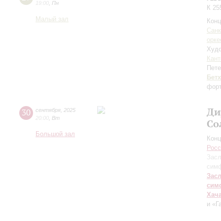
19:00
,
Пн
К 25
Малый зал
Конц
Санк
орке
Худо
Кант
Пете
Бет
форт
Ди
30
сентября
,
2025
20:00
,
Вт
Со
Большой зал
Конц
Росс
Засл
симф
Зас
сим
Хач
и «Г