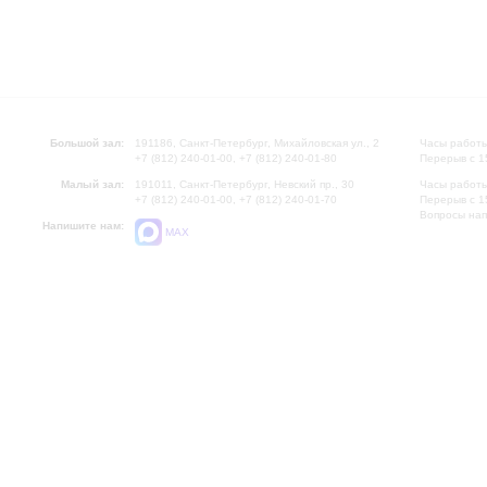
Большой зал:
191186, Санкт-Петербург, Михайловская ул., 2
Часы работы
+7 (812) 240-01-00, +7 (812) 240-01-80
Перерыв с 1
Малый зал:
191011, Санкт-Петербург, Невский пр., 30
Часы работы
+7 (812) 240-01-00, +7 (812) 240-01-70
Перерыв с 1
Вопросы на
Напишите нам:
MAX