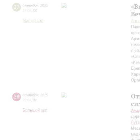
«В
27
сентября
,
2025
19:00
,
Сб
Ве
Малый зал
Арг
Пах
перк
Арм
голо
люби
«Сле
«Ке
Ерев
Хар
Орг
От
28
сентября
,
2025
20:00
,
Вс
си
Большой зал
Ака
Дири
Луга
Мес
меди