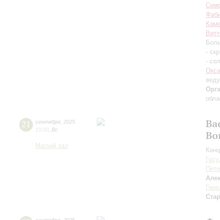
Симф
Фаб
Каме
Витт
Боль
- ск
- со
Окса
вед
Орг
обла
Ва
21
сентября
,
2025
19:00
,
Вс
Во
Малый зал
Конц
Госу
Пете
Але
Гере
Ста