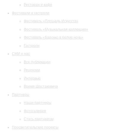
Ресторан и кафе
Фестивали и гастроли
Фестиваль «Площадь Искусств»
Фестиваль «Музыкальная коллекция»
Фестиваль «Барокко в белую ночь»
Гастроли
СМИ о нас
Все публикации
Рецензии
Интервью
Время Шостаковича
Партнеры
Наши партнеры
Фотогалерея
Стать партнером
Просветительские проекты