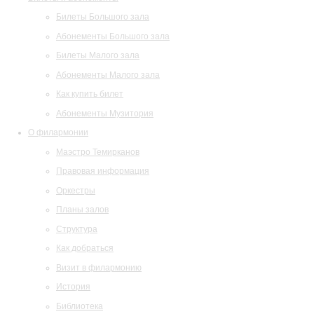
Билеты Большого зала
Абонементы Большого зала
Билеты Малого зала
Абонементы Малого зала
Как купить билет
Абонементы Музитория
О филармонии
Маэстро Темирканов
Правовая информация
Оркестры
Планы залов
Структура
Как добраться
Визит в филармонию
История
Библиотека