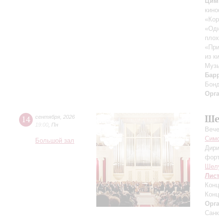
Цим
кино
«Кор
«Одн
плох
«При
из к
Музы
Бар
Бон
Орг
Ше
14
сентября
,
2026
19:00
,
Пн
Вече
Симф
Большой зал
Дири
фор
Шел
Лис
Конц
Конц
Орг
Санк