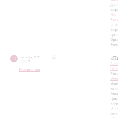
Дири
фор
Изот
Рах
(вто
форт
орке
Орг
Фила
«К
11
сентября
,
2026
16:00
,
Пт
Анса
"Mar
Большой зал
Еле
Миха
Ман
кино
Эль
Цим
Кари
«Чел
авто