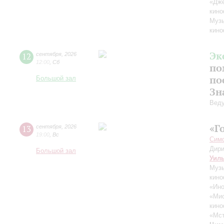
«Дж
кино
Музы
кино
Эк
12
сентября
,
2026
12:00
,
Сб
по
по
Большой зал
Зн
Вед
«Г
13
сентября
,
2026
19:00
,
Вс
Симф
Дири
Большой зал
Уил
Музы
кино
«Ино
«Ми
кино
«Мст