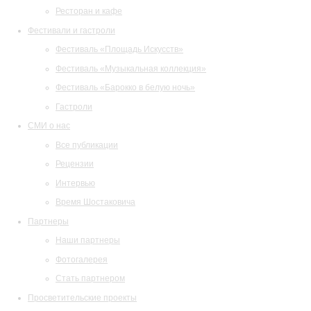
Ресторан и кафе
Фестивали и гастроли
Фестиваль «Площадь Искусств»
Фестиваль «Музыкальная коллекция»
Фестиваль «Барокко в белую ночь»
Гастроли
СМИ о нас
Все публикации
Рецензии
Интервью
Время Шостаковича
Партнеры
Наши партнеры
Фотогалерея
Стать партнером
Просветительские проекты