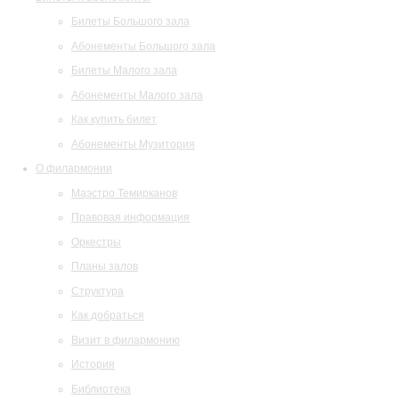
Билеты Большого зала
Абонементы Большого зала
Билеты Малого зала
Абонементы Малого зала
Как купить билет
Абонементы Музитория
О филармонии
Маэстро Темирканов
Правовая информация
Оркестры
Планы залов
Структура
Как добраться
Визит в филармонию
История
Библиотека