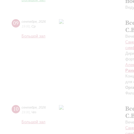
по
Большой зал
Вед
Вс
09
сентября
,
2026
19:00
,
Ср
С.
Большой зал
Вече
Санк
симф
Дири
фор
Алек
Рах
Конц
для 
Орг
Фила
Вс
10
сентября
,
2026
19:00
,
Чт
С.
Большой зал
Вече
Санк
симф