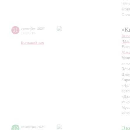
орке
Орг
Фила
«К
11
сентября
,
2026
16:00
,
Пт
Анса
"Mar
Большой зал
Еле
Миха
Ман
кино
Эль
Цим
Кари
«Чел
авто
«Дж
кино
Музы
кино
Эк
12
сентября
,
2026