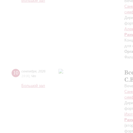
Большой зал
Вече
Санк
симф
Дири
фор
Алек
Рах
Конц
для 
Орг
Фила
Вс
10
сентября
,
2026
19:00
,
Чт
С.
Большой зал
Вече
Санк
симф
Дири
фор
Изот
Рах
(вто
форт