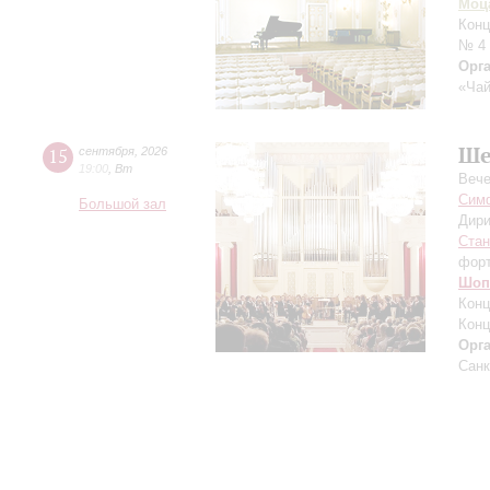
Моц
Конц
№ 4
Орг
«Чай
Ше
15
сентября
,
2026
19:00
,
Вт
Вече
Симф
Большой зал
Дири
Ста
фор
Шоп
Конц
Конц
Орг
Санк