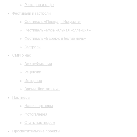
Ресторан и кафе
Фестивали и гастроли
Фестиваль «Площадь Искусств»
Фестиваль «Музыкальная коллекция»
Фестиваль «Барокко в белую ночь»
Гастроли
СМИ о нас
Все публикации
Рецензии
Интервью
Время Шостаковича
Партнеры
Наши партнеры
Фотогалерея
Стать партнером
Просветительские проекты