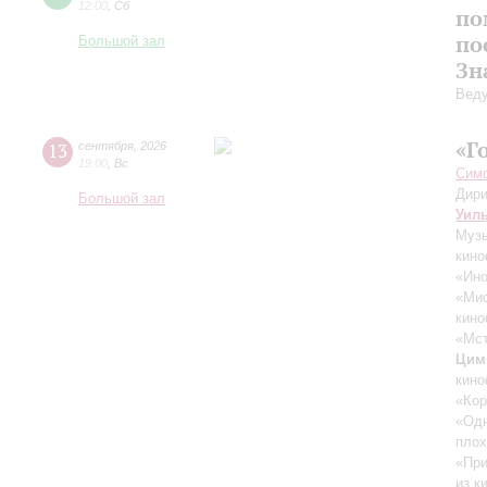
12:00
,
Сб
по
по
Большой зал
Зн
Вед
«Г
13
сентября
,
2026
19:00
,
Вс
Симф
Дири
Большой зал
Уил
Музы
кино
«Ино
«Ми
кино
«Мст
Цим
кино
«Кор
«Одн
плох
«При
из к