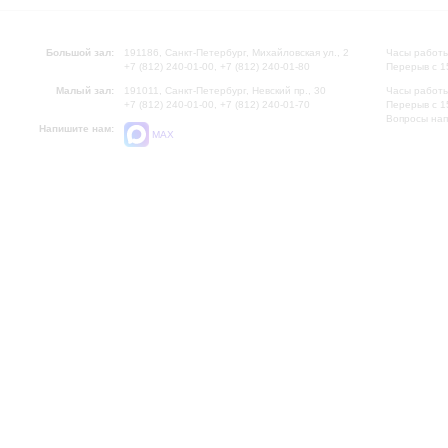
Большой зал:
191186, Санкт-Петербург, Михайловская ул., 2
Часы работы
+7 (812) 240-01-00, +7 (812) 240-01-80
Перерыв с 1
Малый зал:
191011, Санкт-Петербург, Невский пр., 30
Часы работы
+7 (812) 240-01-00, +7 (812) 240-01-70
Перерыв с 1
Вопросы на
Напишите нам:
MAX