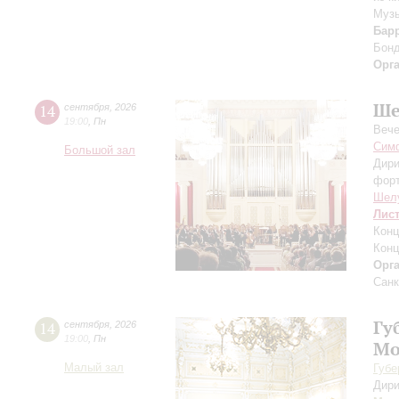
Музы
Бар
Бон
Орг
Ше
14
сентября
,
2026
19:00
,
Пн
Вече
Симф
Большой зал
Дири
фор
Шел
Лис
Конц
Конц
Орг
Санк
Гу
14
сентября
,
2026
19:00
,
Пн
Мо
Малый зал
Губе
Дири