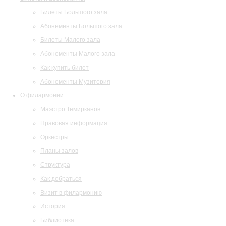
Билеты Большого зала
Абонементы Большого зала
Билеты Малого зала
Абонементы Малого зала
Как купить билет
Абонементы Музитория
О филармонии
Маэстро Темирканов
Правовая информация
Оркестры
Планы залов
Структура
Как добраться
Визит в филармонию
История
Библиотека