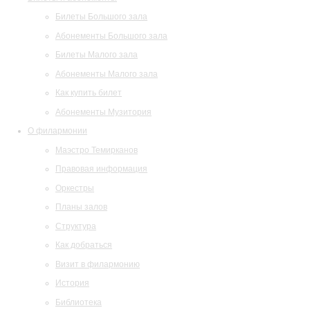
Билеты Большого зала
Абонементы Большого зала
Билеты Малого зала
Абонементы Малого зала
Как купить билет
Абонементы Музитория
О филармонии
Маэстро Темирканов
Правовая информация
Оркестры
Планы залов
Структура
Как добраться
Визит в филармонию
История
Библиотека