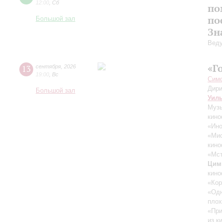
12:00
,
Сб
по
по
Большой зал
Зн
Вед
«Г
13
сентября
,
2026
19:00
,
Вс
Симф
Дири
Большой зал
Уил
Музы
кино
«Ино
«Ми
кино
«Мст
Цим
кино
«Кор
«Одн
плох
«При
из к