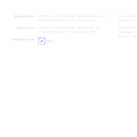
Большой зал:
191186, Санкт-Петербург, Михайловская ул., 2
Часы работы
+7 (812) 240-01-00, +7 (812) 240-01-80
Перерыв с 1
Малый зал:
191011, Санкт-Петербург, Невский пр., 30
Часы работы
+7 (812) 240-01-00, +7 (812) 240-01-70
Перерыв с 1
Вопросы на
Напишите нам:
MAX