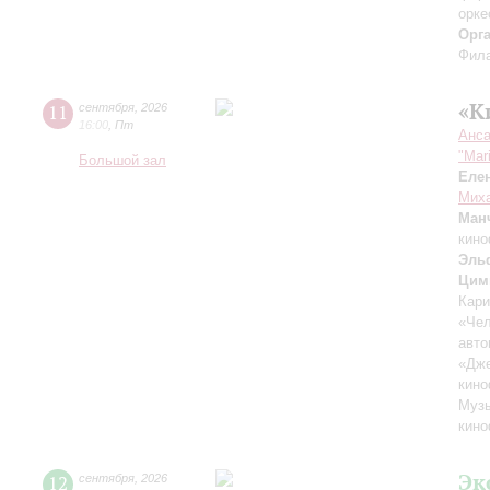
орке
Орг
Фила
«К
11
сентября
,
2026
16:00
,
Пт
Анса
"Mar
Большой зал
Еле
Миха
Ман
кино
Эль
Цим
Кари
«Чел
авто
«Дж
кино
Музы
кино
Эк
12
сентября
,
2026