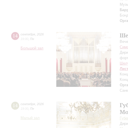
Музы
Бар
Бон
Орг
Ше
14
сентября
,
2026
19:00
,
Пн
Вече
Симф
Большой зал
Дири
фор
Шел
Лис
Конц
Конц
Орг
Санк
Гу
14
сентября
,
2026
19:00
,
Пн
Мо
Малый зал
Губе
Дири