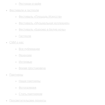
Ресторан и кафе
Фестивали и гастроли
Фестиваль «Площадь Искусств»
Фестиваль «Музыкальная коллекция»
Фестиваль «Барокко в белую ночь»
Гастроли
СМИ о нас
Все публикации
Рецензии
Интервью
Время Шостаковича
Партнеры
Наши партнеры
Фотогалерея
Стать партнером
Просветительские проекты