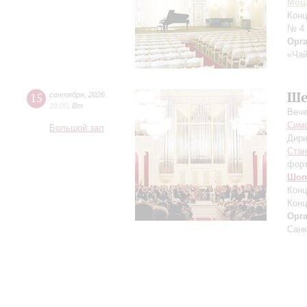
Моц
Конц
№ 4
Орг
«Чай
Ше
15
сентября
,
2026
19:00
,
Вт
Вече
Симф
Большой зал
Дири
Ста
фор
Шоп
Конц
Конц
Орг
Санк