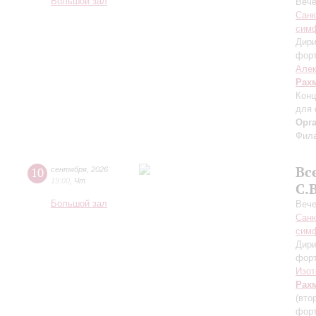
Большой зал
Вече
Санк
симф
Дири
фор
Алек
Рах
Конц
для 
Орг
Фила
Вс
10
сентября
,
2026
19:00
,
Чт
С.
Большой зал
Вече
Санк
симф
Дири
фор
Изот
Рах
(вто
форт