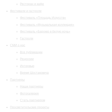
Ресторан и кафе
Фестивали и гастроли
Фестиваль «Площадь Искусств»
Фестиваль «Музыкальная коллекция»
Фестиваль «Барокко в белую ночь»
Гастроли
СМИ о нас
Все публикации
Рецензии
Интервью
Время Шостаковича
Партнеры
Наши партнеры
Фотогалерея
Стать партнером
Просветительские проекты