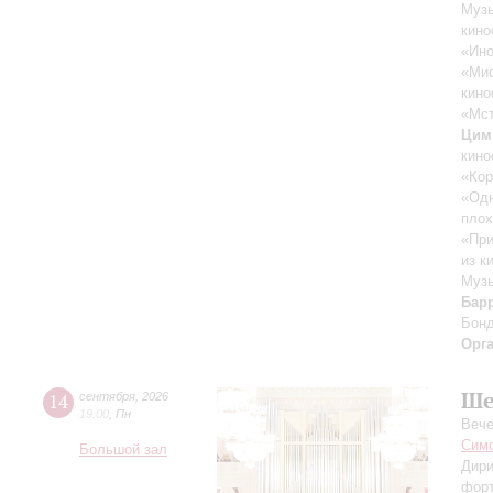
Музы
кино
«Ино
«Ми
кино
«Мст
Цим
кино
«Кор
«Одн
плох
«При
из к
Музы
Бар
Бон
Орг
Ше
14
сентября
,
2026
19:00
,
Пн
Вече
Симф
Большой зал
Дири
фор