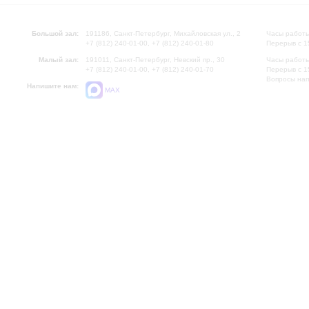
Большой зал:
191186, Санкт-Петербург, Михайловская ул., 2
Часы работы
+7 (812) 240-01-00, +7 (812) 240-01-80
Перерыв с 1
Малый зал:
191011, Санкт-Петербург, Невский пр., 30
Часы работы
+7 (812) 240-01-00, +7 (812) 240-01-70
Перерыв с 1
Вопросы на
Напишите нам:
MAX