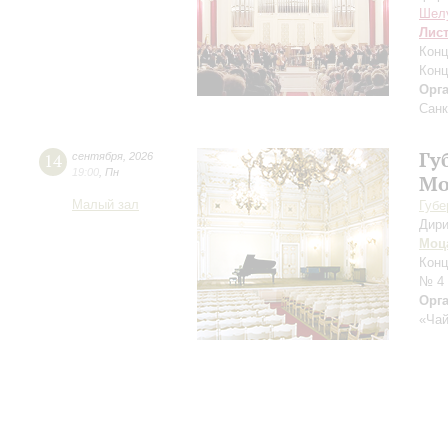
Шел
Лис
Конц
Конц
Орг
Санк
Гу
14
сентября
,
2026
19:00
,
Пн
Мо
Малый зал
Губе
Дири
Моц
Конц
№ 4
Орг
«Чай