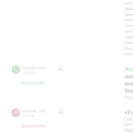
кино
Эль
Цим
Кари
«Чел
авто
«Дж
кино
Музы
кино
Эк
12
сентября
,
2026
12:00
,
Сб
по
по
Большой зал
Зн
Вед
«Г
13
сентября
,
2026
19:00
,
Вс
Симф
Дири
Большой зал
Уил