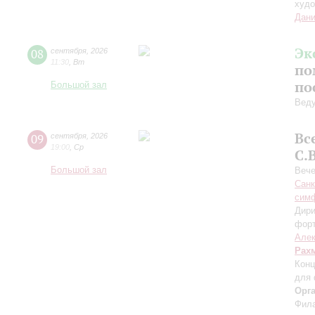
худо
Дани
Эк
08
сентября
,
2026
11:30
,
Вт
по
по
Большой зал
Вед
Вс
09
сентября
,
2026
19:00
,
Ср
С.
Большой зал
Вече
Санк
симф
Дири
фор
Алек
Рах
Конц
для 
Орг
Фила