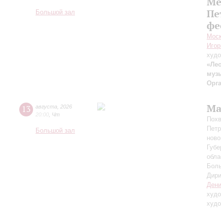
Ме
Пе
Большой зал
фе
Моск
Игор
худо
«Лео
муз
Орг
Ма
13
августа
,
2026
20:00
,
Чт
Похв
Петр
Большой зал
ново
Губе
обла
Боль
Дири
Дени
худо
худо