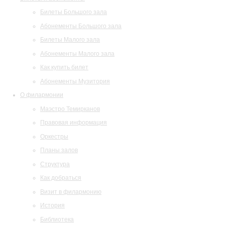
Билеты Большого зала
Абонементы Большого зала
Билеты Малого зала
Абонементы Малого зала
Как купить билет
Абонементы Музитория
О филармонии
Маэстро Темирканов
Правовая информация
Оркестры
Планы залов
Структура
Как добраться
Визит в филармонию
История
Библиотека