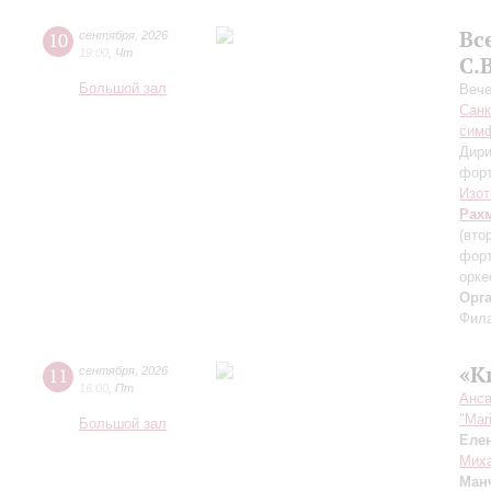
Вс
10
сентября
,
2026
19:00
,
Чт
С.
Большой зал
Вече
Санк
симф
Дири
фор
Изот
Рах
(вто
форт
орке
Орг
Фила
«К
11
сентября
,
2026
16:00
,
Пт
Анса
"Mar
Большой зал
Еле
Миха
Ман