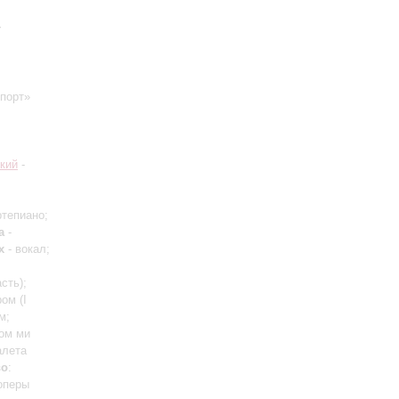
a
спорт»
кий
-
тепиано;
а
-
х
- вокал;
асть)
;
тром
(I
м;
ром ми
алета
во
:
оперы