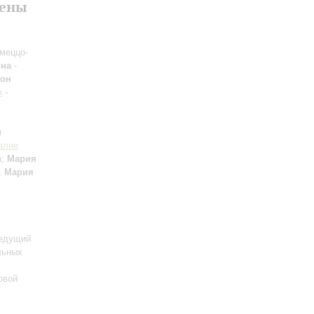
лены
 меццо-
на
-
сон
а
-
и
алия
а;
Мария
;
Мария
едущий
льных
овой