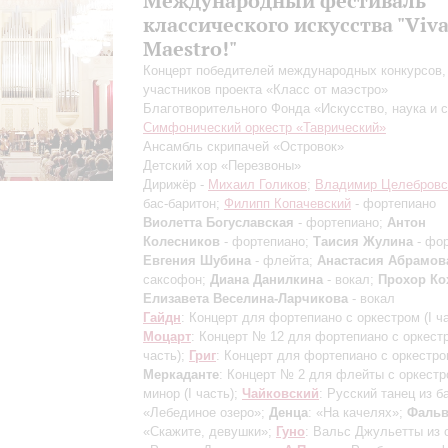
Международный фестиваль
классического искусства "Viv
Maеstro!"
Концерт победителей международных конкурсов,
участников проекта «Класс от маэстро»
Благотворительного Фонда «Искусство, наука и 
Симфонический оркестр «Таврический»
Ансамбль скрипачей «Островок»
Детский хор «Перезвоны»
Дирижёр -
Михаил Голиков
;
Владимир Целебровс
бас-баритон;
Филипп Копачевский
- фортепиано
Виолетта Богуславская
- фортепиано;
Антон
Колесников
- фортепиано;
Таисия Жулина
- фор
Евгения Шубина
- флейта;
Анастасия Абрамов
саксофон;
Диана Данилкина
- вокал;
Прохор Ко
Елизавета Веселина-Ларчикова
- вокал
Гайдн
: Концерт для фортепиано с оркестром
(I ч
Моцарт
: Концерт № 12 для фортепиано с оркес
часть)
;
Григ
: Концерт для фортепиано с оркестро
Меркаданте
: Концерт № 2 для флейты с оркест
минор
(I часть)
;
Чайковский
: Русский танец из б
«Лебединое озеро»;
Денца
: «На качелях»;
Фаль
«Скажите, девушки»;
Гуно
: Вальс Джульетты из 