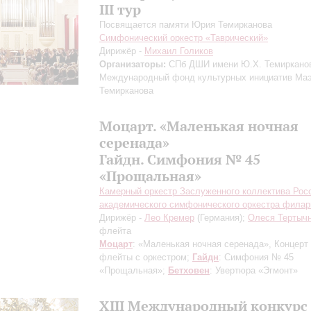
III тур
Посвящается памяти Юрия Темирканова
Симфонический оркестр «Таврический»
Дирижёр -
Михаил Голиков
Организаторы:
СПб ДШИ имени Ю.Х. Темиркано
Международный фонд культурных инициатив Ма
Темирканова
Моцарт. «Маленькая ночная
серенада»
Гайдн. Симфония № 45
«Прощальная»
Камерный оркестр Заслуженного коллектива Рос
академического симфонического оркестра фила
Дирижёр -
Лео Кремер
(Германия);
Олеся Тертыч
флейта
Моцарт
: «Маленькая ночная серенада», Концерт
флейты с оркестром;
Гайдн
: Симфония № 45
«Прощальная»;
Бетховен
: Увертюра «Эгмонт»
XIII Международный конкурс