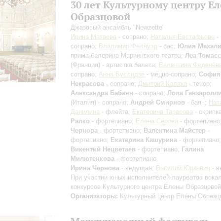
30 лет Культурному центру Е
Образцовой
Джазовый ансамбль "Newzette"
Ирина Матаева
- сопрано;
Наталья Евстафьева
-
сопрано;
Владимир Феляуэр
- бас;
Юлия Махали
прима-балерина Мариинского театра;
Леа Томас
(Франция) - артистка балета;
Валентина Феденёв
сопрано;
Анна Буслидзе
- меццо-сопрано;
София
Некрасова
- сопрано;
Дмитрий Каляка
- тенор;
Александра Бабаян
- сопрано;
Лола Ганзаролл
(Италия) - сопрано;
Андрей Смирнов
- баян;
Нат
Данилина
- флейта;
Екатерина Тарасова
- скрипк
Ралко
- фортепиано;
Елена Серова
- фортепиано
Чернова
- фортепиано;
Валентина Майстер
-
фортепиано;
Екатерина Кашурина
- фортепиано;
Викентий Нецветаев
- фортепиано;
Галина
Милютенкова
- фортепиано
Ирина Чернова
- ведущая;
Василий Юркевич
- в
При участии юных исполнителей-лауреатов вока
конкурсов Культурного центра Елены Образцовой
Организаторы:
Культурный центр Елены Образц