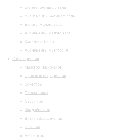
Билеты Большого зала
Абонементы Большого зала
Билеты Малого зала
Абонементы Малого зала
Как купить билет
Абонементы Музитория
О филармонии
Маэстро Темирканов
Правовая информация
Оркестры
Планы залов
Структура
Как добраться
Визит в филармонию
История
Библиотека