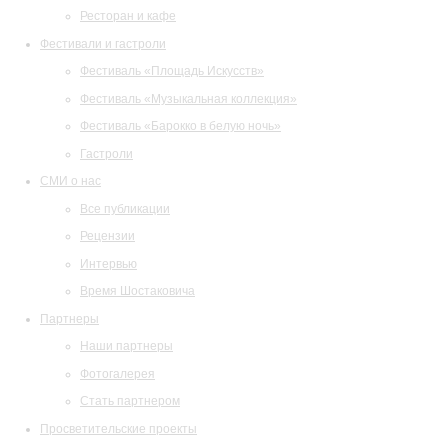
Ресторан и кафе
Фестивали и гастроли
Фестиваль «Площадь Искусств»
Фестиваль «Музыкальная коллекция»
Фестиваль «Барокко в белую ночь»
Гастроли
СМИ о нас
Все публикации
Рецензии
Интервью
Время Шостаковича
Партнеры
Наши партнеры
Фотогалерея
Стать партнером
Просветительские проекты