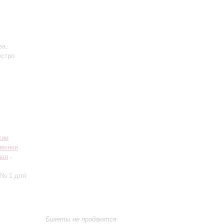
ва,
эстро
сии
рмонии
ная
-
 № 1 для
Билеты не продаются