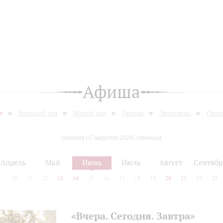
Афиша
я
Большой зал
Малый зал
Лекции
Экскурсии
Пушк
сегодня 07 августа 2026, пятница
Апрель
Май
Июнь
Июль
Август
Сентябр
9
10
11
12
13
14
15
16
17
18
19
20
21
22
23
«Вчера. Сегодня. Завтра»