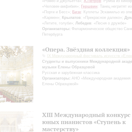
«Ромео и Джульетта»;
А.Петров
: Румба из кино
«Человек-амфибия»;
Гершвин
: Танец негритят и
«Порги и Бесс»;
Бизе
: Куплеты Эскамильо из оп
«Кармен»;
Крылатов
: «Прекрасное далеко»;
Дун
«Летите, голуби»;
Лебедев
: «Песня о дружбе»
Организаторы:
Филармоническое общество Санк
Петербурга
«Опера. Звёздная коллекция»
IX Международный фестиваль искусств «Еле
Студенты и выпускники Международной акад
музыки Елены Образцовой
Русская и зарубежная классика
Организаторы:
АНО «Международная академия 
Елены Образцовой»
XIII Международный конкурс
юных пианистов «Ступень к
мастерству»