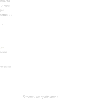
фильма
з оперы
еры
аевский
:
т-
на»
емии
музыки
Билеты не продаются