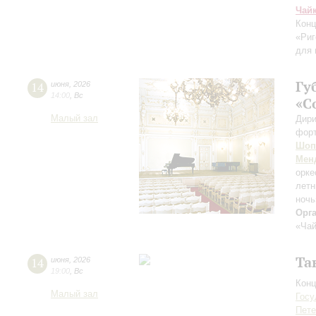
Чай
Конц
«Риг
для 
Гу
14
июня
,
2026
14:00
,
Вс
«С
Малый зал
Дири
фор
Шоп
Мен
орке
лет
ночь
Орг
«Чай
Та
14
июня
,
2026
19:00
,
Вс
Конц
Малый зал
Госу
Пете