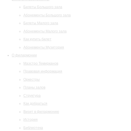
Билеты Большого зала
Абонементы Большого зала
Билеты Малого зала
Абонементы Малого зала
Как купить билет
Абонементы Музитория
О филармонии
Маэстро Темирканов
Правовая информация
Оркестры
Планы залов
Структура
Как добраться
Визит в филармонию
История
Библиотека