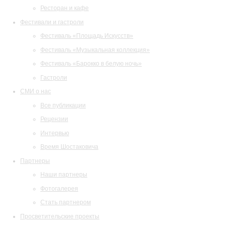
Ресторан и кафе
Фестивали и гастроли
Фестиваль «Площадь Искусств»
Фестиваль «Музыкальная коллекция»
Фестиваль «Барокко в белую ночь»
Гастроли
СМИ о нас
Все публикации
Рецензии
Интервью
Время Шостаковича
Партнеры
Наши партнеры
Фотогалерея
Стать партнером
Просветительские проекты