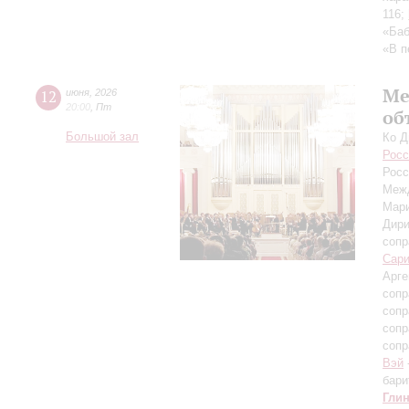
116;
«Баб
«В п
Ме
12
июня
,
2026
20:00
,
Пт
об
Большой зал
Ко Д
Росс
Росс
Межд
Мар
Дири
сопр
Сар
Арге
сопр
сопр
сопр
сопр
Вэй
бари
Гли