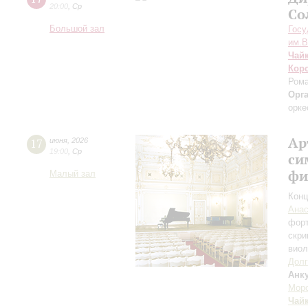
20:00
,
Ср
Со
Большой зал
Госу
им.В
Чай
Кор
Рома
Орг
орке
Ар
17
июня
,
2026
19:00
,
Ср
си
фи
Малый зал
Конц
Анас
фор
скри
вио
Долг
Анк
Мор
Чай