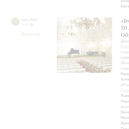
опор
Орг
«В
07
июня
,
2026
19:00
,
Вс
30
Об
Малый зал
Джаз
Ирин
сопр
прим
(Фра
сопр
Нек
Але
(Ита
Дан
Рал
Чер
фор
Вик
Мил
Ири
При 