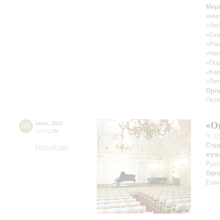
Мер
мин
«Леб
«Ска
«Ром
«Че
«Пор
«Ка
«Лет
Орг
Пете
«О
08
июня
,
2026
19:00
,
Пн
I
Сту
Малый зал
муз
Русс
Орг
Елен