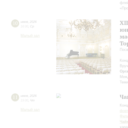
флей
«Пр
XI
10
июня
,
2026
16:00
,
Ср
юн
ма
Малый зал
То
Посв
Конц
Вруч
Орг
Межд
Теми
Ча
11
июня
,
2026
19:00
,
Чт
Конц
Малый зал
форт
Фили
Чай
хара