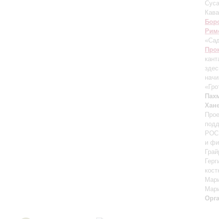
Суса
Кава
Бор
Рим
«Са
Про
кант
здес
начи
«Гро
Пах
Хан
Прое
подд
РОСК
и фи
Грай
Герг
кост
Мари
Мари
Орг