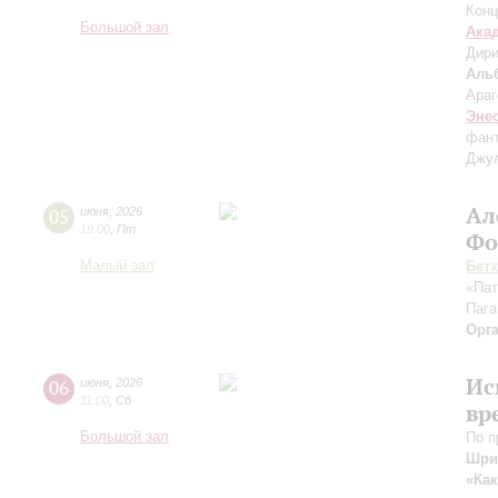
Конц
Большой зал
Ака
Дири
Аль
Араг
Эне
фант
Джул
Ал
05
июня
,
2026
19:00
,
Пт
Фо
Малый зал
Бет
«Пат
Пага
Орг
Ис
06
июня
,
2026
11:00
,
Сб
вр
Большой зал
По п
Шри
«Как