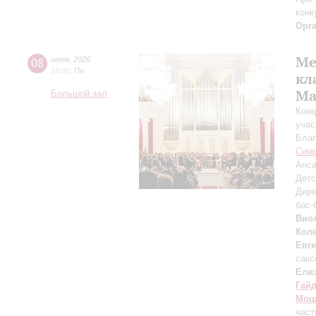
конк
Орг
Ме
08
июня
,
2026
19:00
,
Пн
кл
Ma
Большой зал
Конц
учас
Благ
Симф
Анса
Детс
Дири
бас-
Виол
Кол
Евг
сак
Ели
Гай
Моц
част