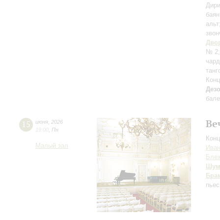
Дири
баян
альт
звон
Дво
№ 2
чар
танг
Конц
Дез
бале
Ве
15
июня
,
2026
19:00
,
Пн
Конц
Малый зал
Иван
Бле
Шум
Бра
пьес