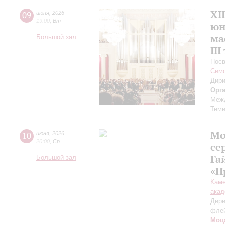
XI
09
июня
,
2026
19:00
,
Вт
юн
ма
Большой зал
III
Посв
Симф
Дири
Орг
Межд
Теми
Мо
10
июня
,
2026
20:00
,
Ср
се
Га
Большой зал
«П
Каме
акад
Дири
фле
Моц