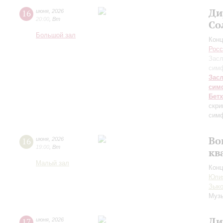
Ди
16
июня
,
2026
20:00
,
Вт
Со
Большой зал
Конц
Росс
Засл
симф
Зас
сим
Бет
скри
симф
Во
16
июня
,
2026
19:00
,
Вт
кв
Малый зал
Конц
Юли
Зык
Музы
Ди
17
июня
,
2026