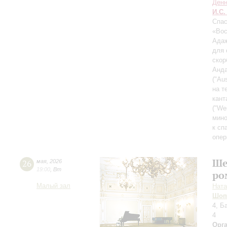
Денн
И.С.
Спас
«Вос
Адаж
для 
скор
Анда
("Aus
на т
кант
("We
мино
к сп
опер
Ше
26
мая
,
2026
19:00
,
Вт
ро
Малый зал
Ната
Шоп
4, Б
4
Орг