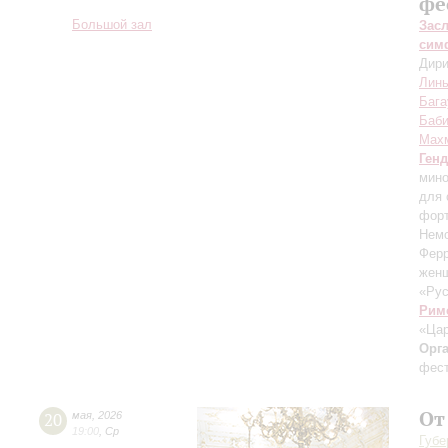
фе
Большой зал
Зас
сим
Дири
Линь
Бага
Баб
Мах
Ген
мино
для 
форт
Немо
Ферр
жен
«Ру
Рим
«Цар
Орг
фест
От
20
мая
,
2026
19:00
,
Ср
Губе