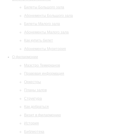
Билеты Большого зала
Абонементы Большого зала
Билеты Малого зала
Абонементы Малого зала
Как купить билет
Абонементы Музитория
О филармонии
Маэстро Темирканов
Правовая информация
Оркестры
Планы залов
Структура
Как добраться
Визит в филармонию
История
Библиотека