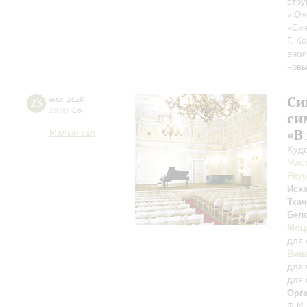
стру
«Юмо
«Син
Г. К
виол
новы
Си
23
мая
,
2026
19:00
,
Сб
си
«В
Малый зал
Худо
Мас
Якуб
Исх
Ткач
Бел
Моц
для 
Вив
для 
для 
Орг
Ф.И.