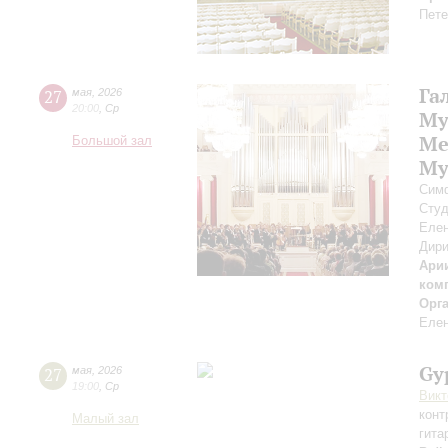
Пете
Га
27
мая
,
2026
20:00
,
Ср
Му
Ме
Большой зал
Му
Симф
Студ
Елен
Дири
Арии
ком
Орг
Елен
Gy
27
мая
,
2026
19:00
,
Ср
Викт
конт
Малый зал
гита