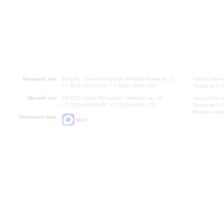
Большой зал:
191186, Санкт-Петербург, Михайловская ул., 2
Часы работы
+7 (812) 240-01-00, +7 (812) 240-01-80
Перерыв с 1
Малый зал:
191011, Санкт-Петербург, Невский пр., 30
Часы работы
+7 (812) 240-01-00, +7 (812) 240-01-70
Перерыв с 1
Вопросы на
Напишите нам:
MAX