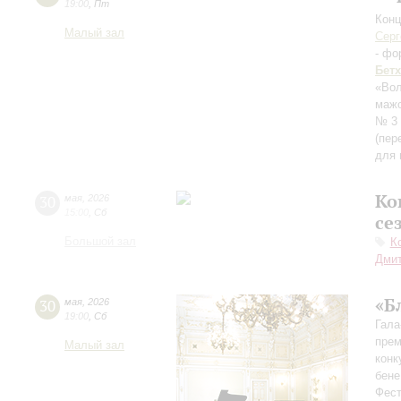
19:00
,
Пт
Конц
Малый зал
Серг
- фо
Бет
«Вол
мажо
№ 3 
(пер
для 
Ко
30
мая
,
2026
15:00
,
Сб
се
Большой зал
К
Дмит
«Б
30
мая
,
2026
19:00
,
Сб
Гала
прем
Малый зал
конк
бене
Фест