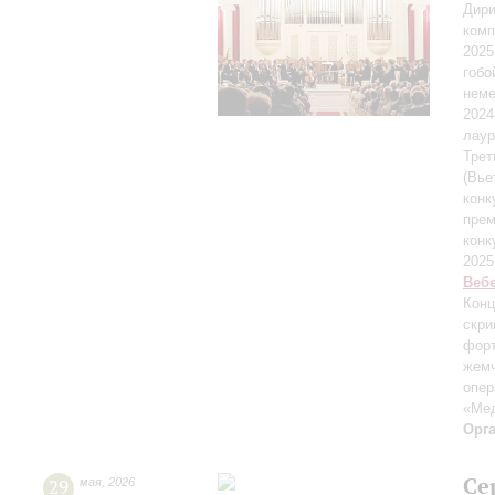
Дири
комп
2025
гобо
неме
2024
лаур
Трет
(Вье
конк
прем
конк
2025
Веб
Конц
скри
форт
жемч
опер
«Ме
Орг
Се
29
мая
,
2026