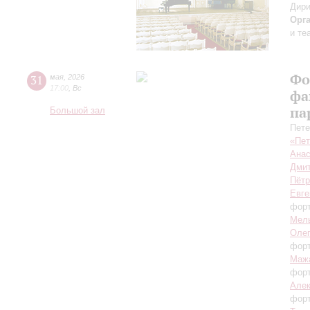
Дири
Орг
и те
Фо
31
мая
,
2026
17:00
,
Вс
фа
па
Большой зал
Пете
«Пет
Анас
Дмит
Пётр
Евге
фор
Мел
Оле
фор
Маж
фор
Алек
фор