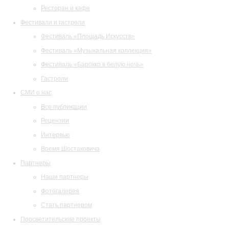
Ресторан и кафе
Фестивали и гастроли
Фестиваль «Площадь Искусств»
Фестиваль «Музыкальная коллекция»
Фестиваль «Барокко в белую ночь»
Гастроли
СМИ о нас
Все публикации
Рецензии
Интервью
Время Шостаковича
Партнеры
Наши партнеры
Фотогалерея
Стать партнером
Просветительские проекты