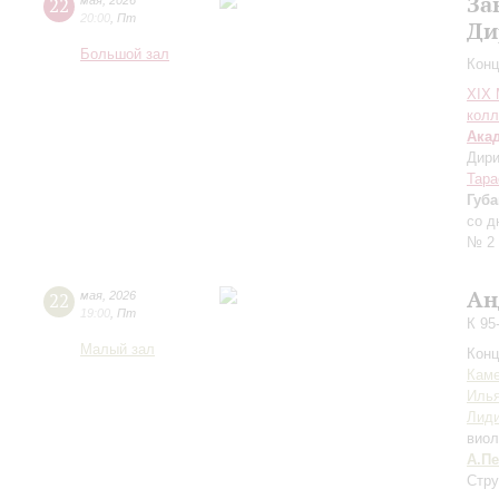
За
22
мая
,
2026
20:00
,
Пт
Ди
Большой зал
Конц
XIХ
колл
Ака
Дири
Тара
Губ
со д
№ 2
Ан
22
мая
,
2026
19:00
,
Пт
К 95
Малый зал
Конц
Каме
Иль
Лиди
виол
А.П
Стру