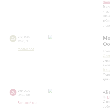
Чай
Мил
«Гас
Шен
«Хо
с ор
Мо
25
мая
,
2026
19:00
,
Пн
Фо
Малый зал
Конц
Оле
скри
виол
Моц
Форт
для 
«Б
26
мая
,
2026
20:00
,
Вт
О
С по
Большой зал
собо