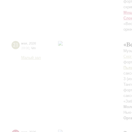
фор
скри
Моц
Сло
«Ве
орке
«В
21
мая
,
2026
19:00
,
Чт
Музы
Серг
Малый зал
фор
Пья
сакс
3 (и
Танг
форт
сакс
«Заб
Мол
Нью
Орг