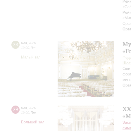
Рей
«Слё
Рейн
«Ми
Орф
Орг
Му
28
мая
,
2026
19:00
,
Чт
«Г
Малый зал
Фёдо
Шос
Сюит
фор
мин
Орг
XX
29
мая
,
2026
19:00
,
Пт
«М
Большой зал
Зас
сим