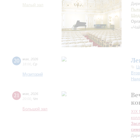
Дири
Малый зал
Пья
Щед
Орг
«Чай
Ле
20
мая
,
2026
18:00
,
Ср
Ц
Втор
Музиторий
Над
Ве
21
мая
,
2026
20:00
,
Чт
ко
Большой зал
XIХ
колл
Зас
сим
Дири