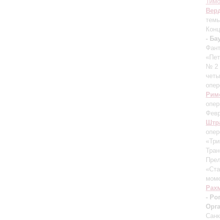
Тим
Вер
темы
Конц
- Ба
Фант
«Пе
№ 2 
четы
опер
Рим
опер
Фев
Штра
опер
«Три
Тран
Прел
«Ста
мом
Рах
- Ро
Орг
Санк