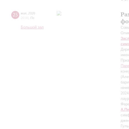
Ра
25
мая
,
2026
20:00
,
Пн
фо
Большой зал
Сов
Оли
Зас
сим
Дири
имен
Приз
Пар
конк
(Але
бари
неме
2024
лаур
Фере
А.П
симф
джен
Гуль