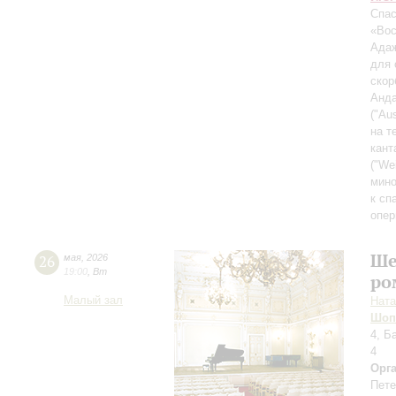
Спас
«Вос
Адаж
для 
скор
Анда
("Aus
на т
кант
("We
мино
к сп
опер
Ше
26
мая
,
2026
19:00
,
Вт
ро
Малый зал
Ната
Шоп
4, Б
4
Орг
Пете