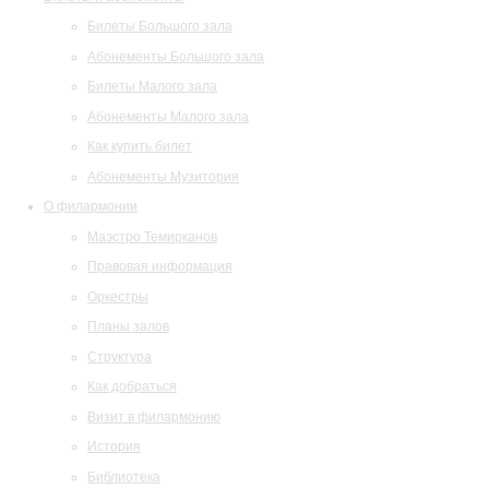
Билеты Большого зала
Абонементы Большого зала
Билеты Малого зала
Абонементы Малого зала
Как купить билет
Абонементы Музитория
О филармонии
Маэстро Темирканов
Правовая информация
Оркестры
Планы залов
Структура
Как добраться
Визит в филармонию
История
Библиотека