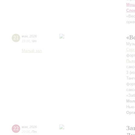
Моц
Сло
«Ве
орке
«В
21
мая
,
2026
19:00
,
Чт
Музы
Серг
Малый зал
фор
Пья
сакс
3 (и
Танг
форт
сакс
«Заб
Мол
Нью
Орг
За
22
мая
,
2026
20:00
,
Пт