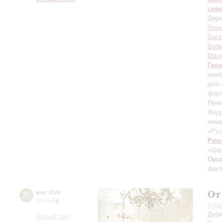
сим
Дири
Линь
Бага
Баб
Мах
Ген
мино
для 
форт
Немо
Ферр
жен
«Ру
Рим
«Цар
Орг
фест
От
20
мая
,
2026
19:00
,
Ср
Губе
Дири
Малый зал