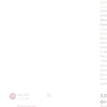
Вла
Тать
скри
фле
Ива
Гор
Дар
Дмит
Вив
виол
опе
и Эн
Пасс
«Охо
блок
Шни
Фро
Бес
моби
XI
19
мая
,
2026
19:00
,
Вт
фе
Большой зал
Зас