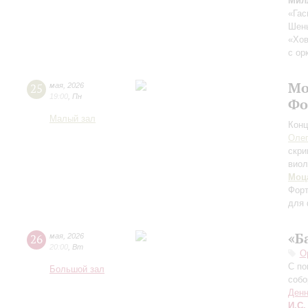
Мил
«Гас
Шен
«Хо
с ор
Мо
25
мая
,
2026
19:00
,
Пн
Фо
Малый зал
Конц
Оле
скри
виол
Моц
Форт
для 
«Б
26
мая
,
2026
20:00
,
Вт
О
С по
Большой зал
собо
Денн
И.С.