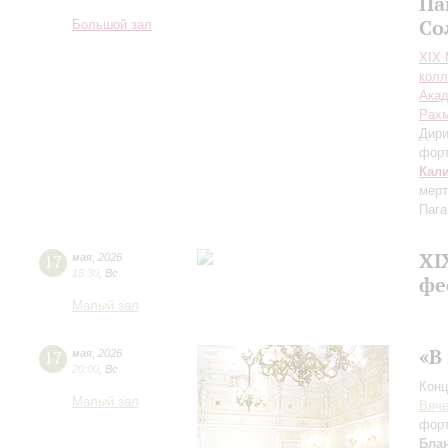
Па
Со
Большой зал
XIХ
колл
Акад
Рах
Дири
фор
Кал
мерт
Пага
XI
17
мая
,
2026
15:30
,
Вс
фе
Малый зал
«В
17
мая
,
2026
20:00
,
Вс
Конц
Малый зал
Вяче
фор
Бла