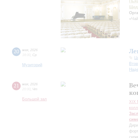
Пья
Щед
Орг
«Чай
Ле
20
мая
,
2026
18:00
,
Ср
Ц
Втор
Музиторий
Над
Ве
21
мая
,
2026
20:00
,
Чт
ко
Большой зал
XIХ
колл
Зас
сим
Дири
фор
скри