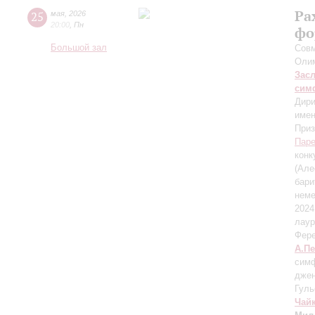
Ра
25
мая
,
2026
20:00
,
Пн
фо
Большой зал
Сов
Оли
Зас
сим
Дири
имен
Приз
Пар
конк
(Але
бари
неме
2024
лаур
Фере
А.П
симф
джен
Гуль
Чай