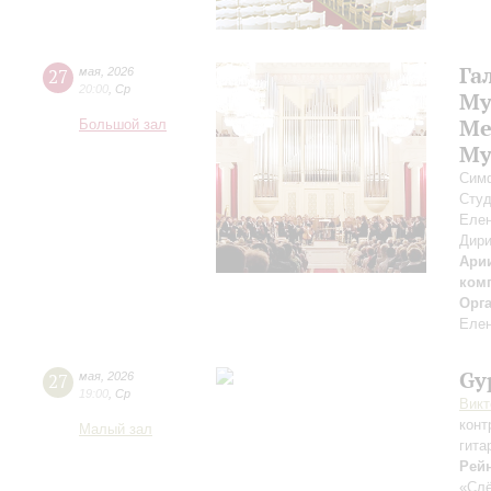
Га
27
мая
,
2026
20:00
,
Ср
Му
Ме
Большой зал
Му
Симф
Студ
Елен
Дири
Арии
ком
Орг
Елен
Gy
27
мая
,
2026
19:00
,
Ср
Викт
конт
Малый зал
гита
Рей
«Слё