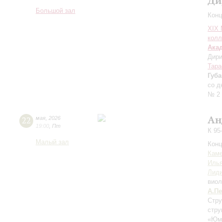
Ди
Большой зал
Конц
XIХ
колл
Ака
Дири
Тара
Губ
со д
№ 2
Ан
22
мая
,
2026
19:00
,
Пт
К 95
Малый зал
Конц
Каме
Иль
Лиди
виол
А.П
Стру
стру
«Юмо