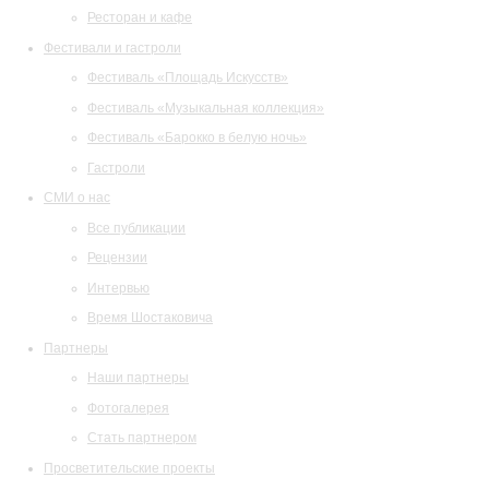
Ресторан и кафе
Фестивали и гастроли
Фестиваль «Площадь Искусств»
Фестиваль «Музыкальная коллекция»
Фестиваль «Барокко в белую ночь»
Гастроли
СМИ о нас
Все публикации
Рецензии
Интервью
Время Шостаковича
Партнеры
Наши партнеры
Фотогалерея
Стать партнером
Просветительские проекты