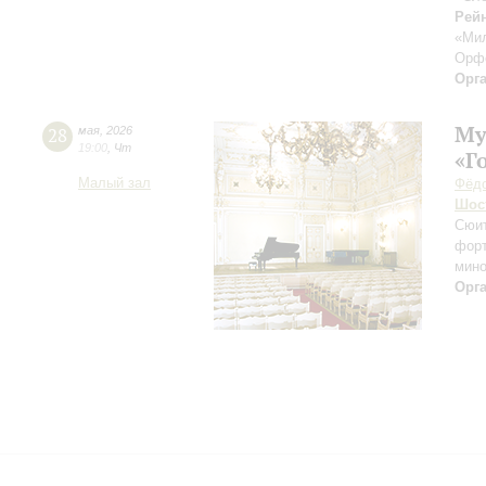
Рейн
«Ми
Орф
Орг
Му
28
мая
,
2026
19:00
,
Чт
«Г
Малый зал
Фёдо
Шос
Сюит
фор
мин
Орг