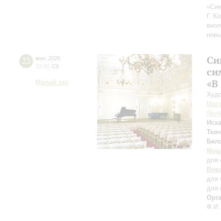
«Син
Г. К
виол
новы
Си
23
мая
,
2026
19:00
,
Сб
си
«В
Малый зал
Худо
Мас
Якуб
Исх
Ткач
Бел
Моц
для 
Вив
для 
для 
Орг
Ф.И.