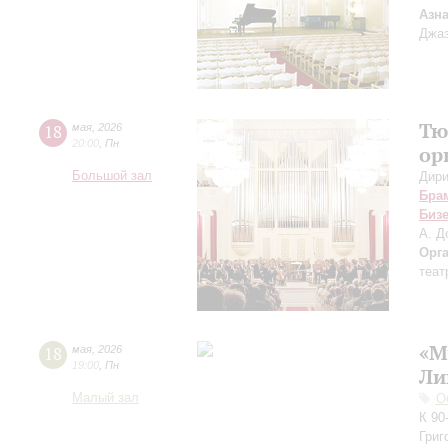
Азн
Джаз
Тю
18
мая
,
2026
20:00
,
Пн
ор
Большой зал
Дири
Бра
Биз
А. Д
Орг
теат
«М
18
мая
,
2026
19:00
,
Пн
Ли
Малый зал
О
К 90
Григ