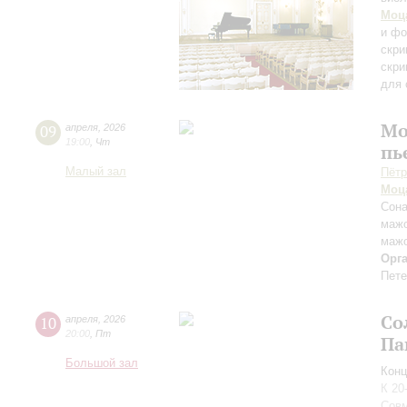
Моц
и фо
скри
скри
для 
Мо
09
апреля
,
2026
19:00
,
Чт
пь
Малый зал
Пётр
Моц
Сона
мажо
маж
Орг
Пете
Со
10
апреля
,
2026
20:00
,
Пт
Па
Большой зал
Конц
К 20
Совм