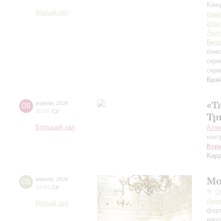
Конц
Малый зал
Каме
Иль
Лиди
Бет
бем
скри
скри
Бра
«Т
08
апреля
,
2026
20:00
,
Ср
Тр
Большой зал
Але
конт
Кор
Кар
Мо
08
апреля
,
2026
19:00
,
Ср
О
Дмит
Малый зал
фор
виол