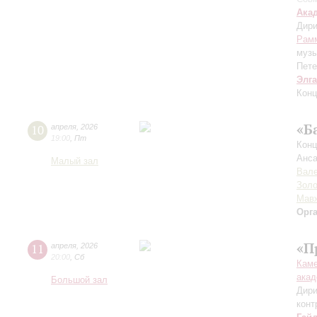
Ака
Дири
Рам
муз
Пете
Элг
Конц
«Б
10
апреля
,
2026
19:00
,
Пт
Конц
Анса
Малый зал
Вале
Золо
Мав
Орг
«П
11
апреля
,
2026
20:00
,
Сб
Каме
акад
Большой зал
Дири
конт