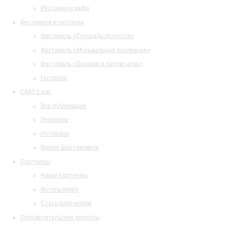
Ресторан и кафе
Фестивали и гастроли
Фестиваль «Площадь Искусств»
Фестиваль «Музыкальная коллекция»
Фестиваль «Барокко в белую ночь»
Гастроли
СМИ о нас
Все публикации
Рецензии
Интервью
Время Шостаковича
Партнеры
Наши партнеры
Фотогалерея
Стать партнером
Просветительские проекты