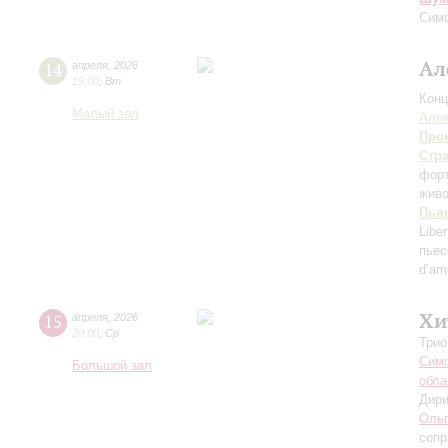
Симф
Ал
14
апреля
,
2026
19:00
,
Вт
Конц
Малый зал
Але
Про
Стр
фор
живо
Пья
Libe
пьес
d’am
Хи
15
апреля
,
2026
20:00
,
Ср
Трио
Симф
Большой зал
обла
Дири
Ольг
сопр