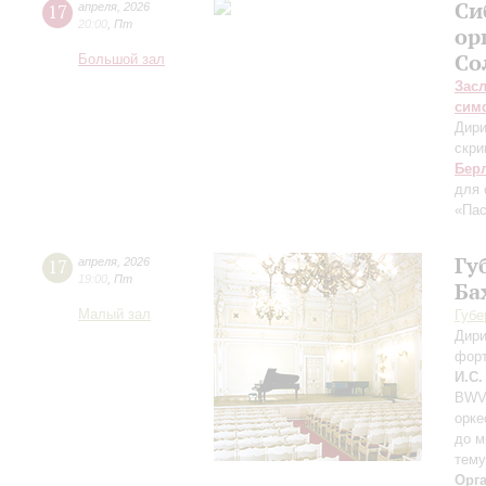
Си
17
апреля
,
2026
20:00
,
Пт
ор
Со
Большой зал
Зас
сим
Дири
скри
Бер
для 
«Пас
Гу
17
апреля
,
2026
19:00
,
Пт
Ба
Малый зал
Губе
Дири
фор
И.С.
BWV 
орке
до м
тему
Орг