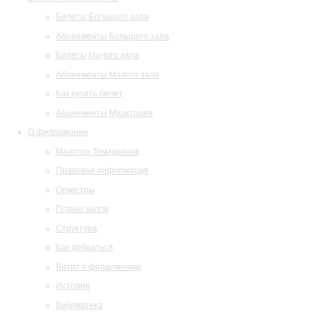
Билеты Большого зала
Абонементы Большого зала
Билеты Малого зала
Абонементы Малого зала
Как купить билет
Абонементы Музитория
О филармонии
Маэстро Темирканов
Правовая информация
Оркестры
Планы залов
Структура
Как добраться
Визит в филармонию
История
Библиотека