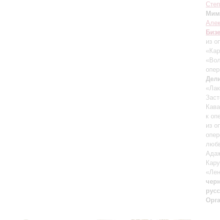
Степ
Мим
Але
Биз
из о
«Ка
«Во
опер
Дел
«Ла
Заст
Кава
к оп
из о
опер
любв
Ада
Кару
«Лен
чер
русс
Орг