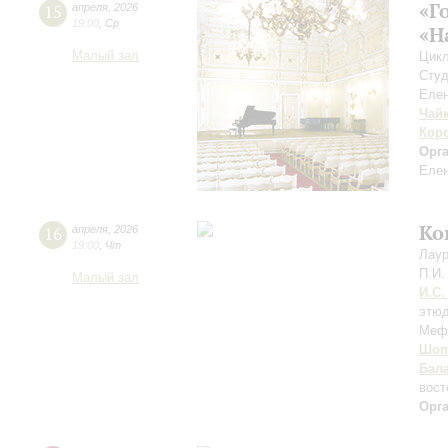
«Г
15
апреля
,
2026
19:00
,
Ср
«Н
Малый зал
Цикл
Студ
Елен
Чай
Кор
Орг
Елен
Ко
16
апреля
,
2026
19:00
,
Чт
Лаур
П.И.
Малый зал
И.С.
этюд
Меф
Шоп
Бал
вост
Орг