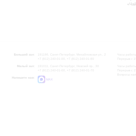
«Чай
Большой зал:
191186, Санкт-Петербург, Михайловская ул., 2
Часы работы
+7 (812) 240-01-00, +7 (812) 240-01-80
Перерыв с 1
Малый зал:
191011, Санкт-Петербург, Невский пр., 30
Часы работы
+7 (812) 240-01-00, +7 (812) 240-01-70
Перерыв с 1
Вопросы на
Напишите нам:
MAX