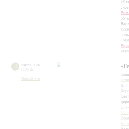
«К ц
снов
Рим
обла
Вар
тужи
валь
«Мот
Рос
неап
«Г
12
апреля
,
2026
15:00
,
Вс
Конц
Малый зал
вели
Для 
Хоро
Свет
дири
Елен
Гево
фор
Алек