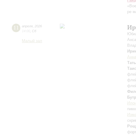
Гай
«Во
ре м
Ир
11
апреля
,
2026
14:00
,
Сб
Юбил
Анса
Малый зал
Вла
Ири
Анна
Тат
Таи
фле
фле
фле
Фил
Бут
Илон
пикк
Изм
скри
Рощ
фор