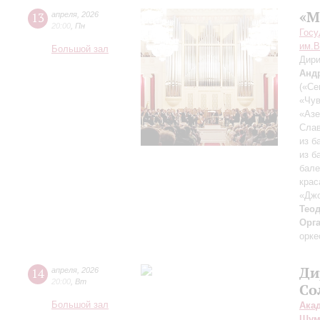
«М
13
апреля
,
2026
20:00
,
Пн
Госу
им.В
Большой зал
Дири
Анд
(«Се
«Чув
«Азе
Слав
из б
из б
бале
крас
«Дж
Тео
Орг
орке
Ди
14
апреля
,
2026
20:00
,
Вт
Со
Большой зал
Ака
Шум