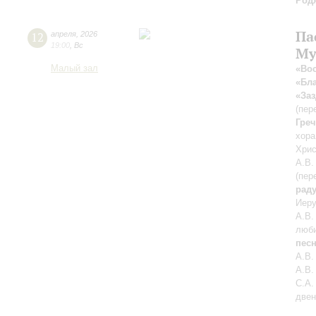
Род
Па
12
апреля
,
2026
19:00
,
Вс
Му
Малый зал
«Вос
«Бл
«За
(пер
Гре
хора
Хрис
А.В.
(пер
раду
Иеру
А.В.
люб
пес
А.В.
А.В.
С.А.
двен