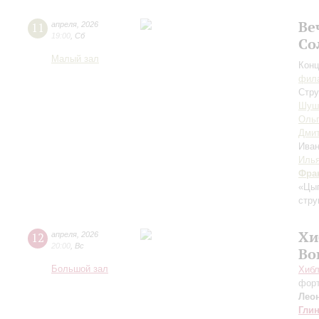
Ве
11
апреля
,
2026
19:00
,
Сб
Со
Малый зал
Конц
фила
Стру
Шуш
Ольг
Дмит
Ива
Илья
Фра
«Цы
стру
Хи
12
апреля
,
2026
20:00
,
Вс
Во
Большой зал
Хибл
фор
Лео
Гли