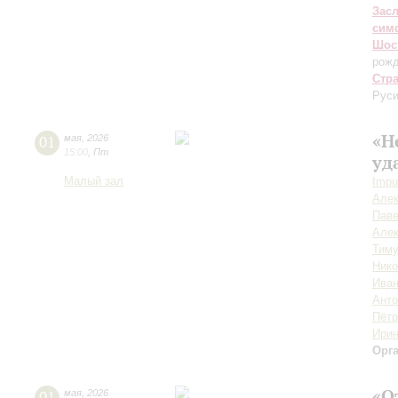
Зас
сим
Шос
рожд
Стр
Руси
«Н
01
мая
,
2026
15:00
,
Пт
уд
Малый зал
Impu
Алек
Пав
Алек
Тиму
Ник
Иван
Анто
Пётр
Ирин
Орг
«О
01
мая
,
2026