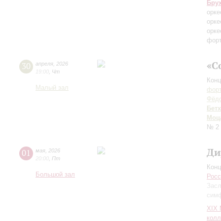
Бру
орке
орке
орке
форт
«С
30
апреля
,
2026
19:00
,
Чт
Конц
Малый зал
форт
Фёдо
Бет
Моц
№ 2
Ди
01
мая
,
2026
20:00
,
Пт
Конц
Большой зал
Росс
Засл
симф
XIХ
колл