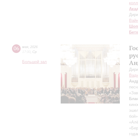
колл
Ака
Дири
Вай
Шоп
Бет
Го
06
мая
,
2026
17:00
,
Ср
ру
Ан
Большой зал
Дири
Вади
Анд
песн
«Зав
Бла
кино
эше
бой»
«Ал
«Бе
год