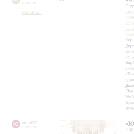
19:00
,
Пт
Стру
Евге
Малый зал
Ксен
Глеб
Гали
Кири
Хор 
Дири
Вив
из ц
Бар
сим
«Тан
иди
Дже
Else
We W
Орг
музы
«Ю
02
мая
,
2026
19:00
,
Сб
К 90