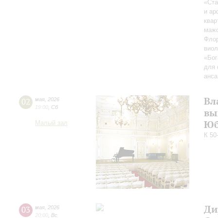
«Ста
и ар
квар
мажо
Флор
виол
«Бог
для 
анса
Вл
02
мая
,
2026
19:00
,
Сб
вы
Юб
Малый зал
К 50
Ди
03
мая
,
2026
20:00
,
Вс