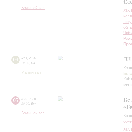
Со
Большой зал
XIХ
колл
Госу
обла
Чай
Рах
Про
"U
04
мая
,
2026
19:00
,
Пн
Конц
Малый зал
Бет
Kaka
мин
Бе
05
мая
,
2026
20:00
,
Вт
«Г
Большой зал
Конц
орке
XIХ