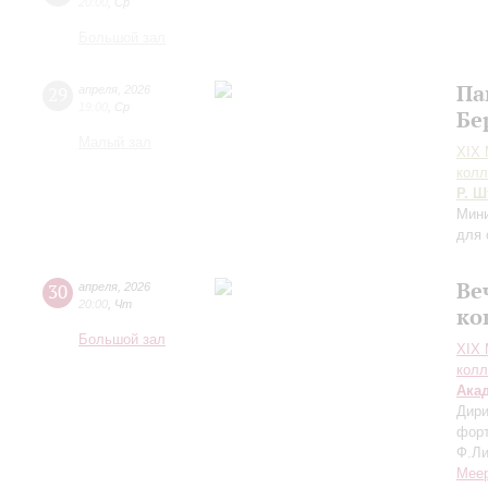
20:00
,
Ср
Большой зал
Па
29
апреля
,
2026
19:00
,
Ср
Бе
Малый зал
XIХ
колл
Р. Ш
Мини
для 
Ве
30
апреля
,
2026
20:00
,
Чт
ко
Большой зал
XIХ
колл
Ака
Дири
форт
Ф.Ли
Мее