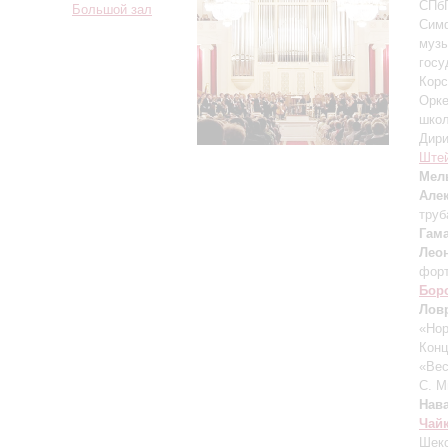
СПбГ
Большой зал
Симф
музы
госу
Корс
Орке
школ
Дири
Ште
Мел
Але
труб
Гам
Лео
фор
Бор
Лов
«Нор
Конц
«Ве
С. М
Нав
Чай
Шекс