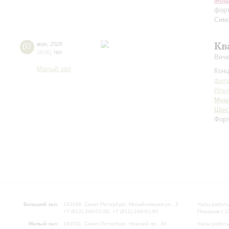
Моц
форт
Сим
Кв
07
мая
,
2026
19:00
,
Чт
Вече
Малый зал
Конц
фила
Илья
Моц
Шос
Форт
Большой зал:
191186, Санкт-Петербург, Михайловская ул., 2
Часы работы
+7 (812) 240-01-00, +7 (812) 240-01-80
Перерыв с 1
Малый зал:
191011, Санкт-Петербург, Невский пр., 30
Часы работы