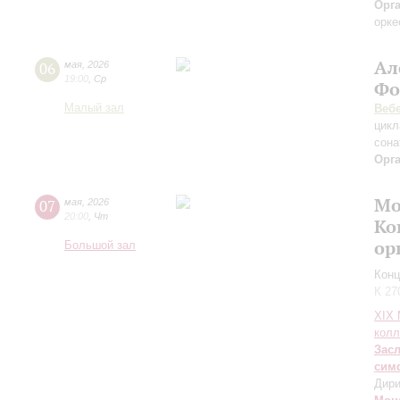
Орг
орке
Ал
06
мая
,
2026
19:00
,
Ср
Фо
Малый зал
Веб
цикл
сона
Орг
Мо
07
мая
,
2026
20:00
,
Чт
Ко
ор
Большой зал
Конц
К 27
XIХ
колл
Зас
сим
Дири