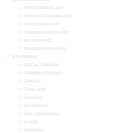
Билеты Большого зала
Абонементы Большого зала
Билеты Малого зала
Абонементы Малого зала
Как купить билет
Абонементы Музитория
О филармонии
Маэстро Темирканов
Правовая информация
Оркестры
Планы залов
Структура
Как добраться
Визит в филармонию
История
Библиотека