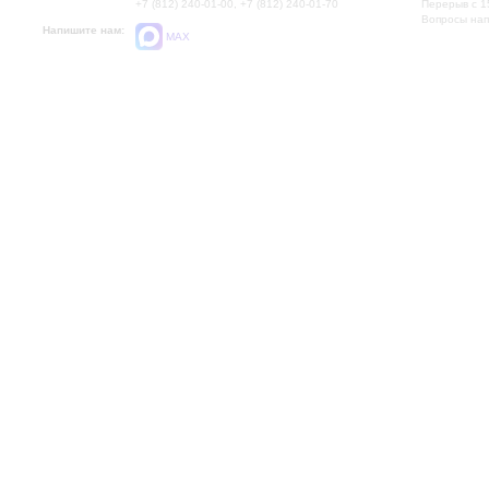
+7 (812) 240-01-00, +7 (812) 240-01-70
Перерыв с 1
Вопросы на
Напишите нам:
MAX