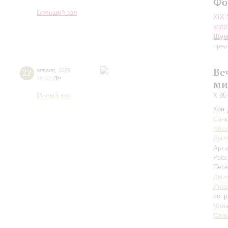
Фо
Большой зал
XIХ
колл
Шум
пре
Ве
27
апреля
,
2026
19:00
,
Пн
ми
Малый зал
К 95
Конц
Санк
Ники
Дми
Арти
Росс
Пете
Дми
Инга
сопр
Чай
Сло