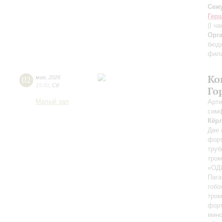
Сеж
Гер
(I ча
Орг
бюдж
фила
Ко
02
мая
,
2026
15:00
,
Сб
Го
Малый зал
Арти
симф
Кёр
Две 
фор
труб
тром
«ОД
Пага
гобо
тром
форт
мино