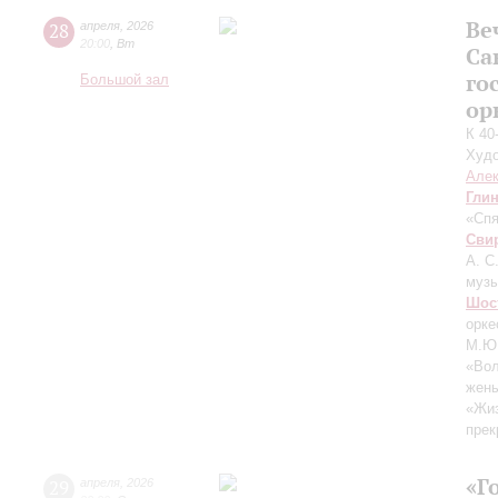
Ве
28
апреля
,
2026
20:00
,
Вт
Са
го
Большой зал
ор
К 40
Худо
Алек
Гли
«Спя
Сви
А. С
музы
Шос
орке
М.Ю.
«Вол
жены
«Жиз
прек
«Г
29
апреля
,
2026