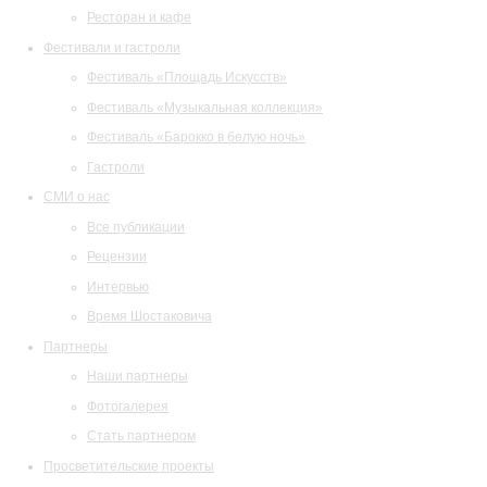
Ресторан и кафе
Фестивали и гастроли
Фестиваль «Площадь Искусств»
Фестиваль «Музыкальная коллекция»
Фестиваль «Барокко в белую ночь»
Гастроли
СМИ о нас
Все публикации
Рецензии
Интервью
Время Шостаковича
Партнеры
Наши партнеры
Фотогалерея
Стать партнером
Просветительские проекты