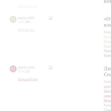
ко
Большой зал
«О
31
марта
,
2026
19:00
,
Вт
кл
Малый зал
Конц
Анс
Рот
Рам
Пах
Хаз
Ди
01
апреля
,
2026
20:00
,
Ср
Со
Большой зал
Конц
акад
Зас
сим
Моц
Конц
Сим