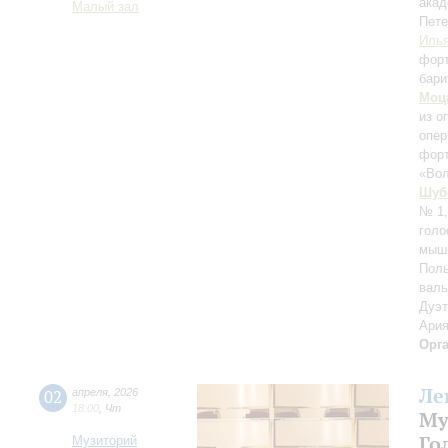
акад
Малый зал
Пете
Илья
фор
бари
Моц
из о
опер
форт
«Во
Шуб
№ 1,
голо
мышь
Поль
вал
Дуэт
Ария
Орг
Ле
02
апреля
,
2026
18:00
,
Чт
Му
Го
Музиторий