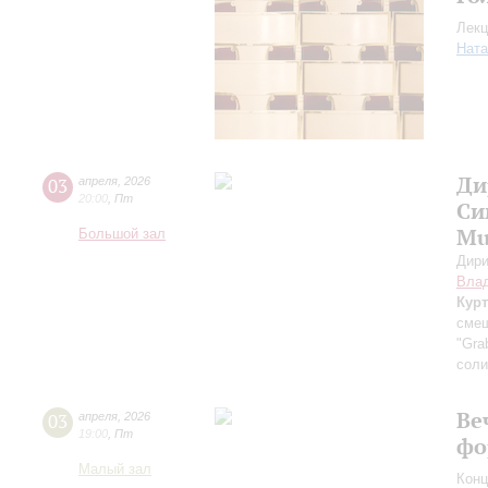
Лекц
Ната
Ди
03
апреля
,
2026
20:00
,
Пт
Си
Mu
Большой зал
Дири
Вла
Курт
смеш
"Gra
соли
Ве
03
апреля
,
2026
19:00
,
Пт
фо
Малый зал
Конц