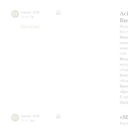
Ac
01
апреля
,
2026
19:00
,
Ср
Ви
Малый зал
Музы
Вост
Мак
маке
маке
«Оп 
Мол
молд
«Хор
болг
«Кош
Бра
«Цыг
В пр
Орг
«М
02
апреля
,
2026
19:00
,
Чт
Анса