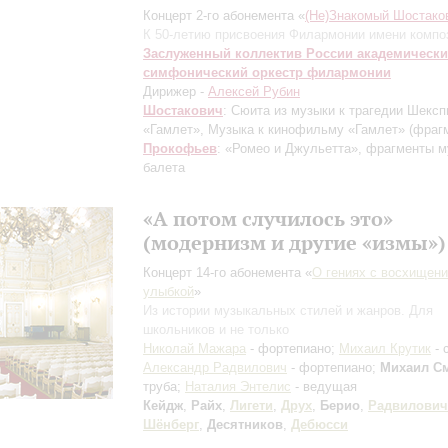
Концерт 2-го абонемента «
(Не)Знакомый Шостако
К 50-летию присвоения Филармонии имени компо
Заслуженный коллектив России академическ
симфонический оркестр филармонии
Дирижер -
Алексей Рубин
Шостакович
: Сюита из музыки к трагедии Шексп
«Гамлет», Музыка к кинофильму «Гамлет»
(фраг
Прокофьев
: «Ромео и Джульетта», фрагменты 
балета
«А потом случилось это»
(модернизм и другие «измы»)
Концерт 14-го абонемента «
О гениях с восхищени
улыбкой
»
Из истории музыкальных стилей и жанров. Для
школьников и не только
Николай Мажара
- фортепиано;
Михаил Крутик
- 
Александр Радвилович
- фортепиано;
Михаил С
труба;
Наталия Энтелис
- ведущая
Кейдж
,
Райх
,
Лигети
,
Друх
,
Берио
,
Радвилович
Шёнберг
,
Десятников
,
Дебюсси