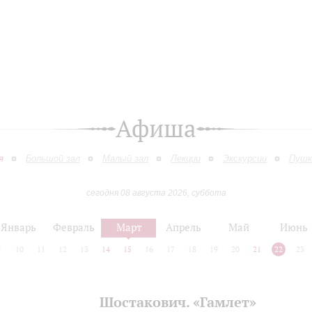
Афиша
я
Большой зал
Малый зал
Лекции
Экскурсии
Пушк
сегодня 08 августа 2026, суббота
Январь
Февраль
Март
Апрель
Май
Июнь
9
10
11
12
13
14
15
16
17
18
19
20
21
22
23
Шостакович. «Гамлет»