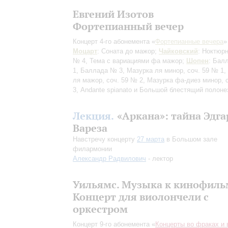
Евгений Изотов
Фортепианный вечер
Концерт 4-го абонемента «
Фортепианные вечера
»
Моцарт
: Соната до мажор;
Чайковский
: Ноктюрн
№ 4, Тема с вариациями фа мажор;
Шопен
: Бал
1, Баллада № 3, Мазурка ля минор, соч. 59 № 1,
ля мажор, соч. 59 № 2, Мазурка фа-диез минор, 
3, Andante spianato и Большой блестящий полоне
Лекция.
«Аркана»: тайна Эдга
Вареза
Навстречу концерту
27 марта
в Большом зале
филармонии
Александр Радвилович
- лектор
Уильямс. Музыка к кинофил
Концерт для виолончели с
оркестром
Концерт 9-го абонемента «
Концерты во фраках и 