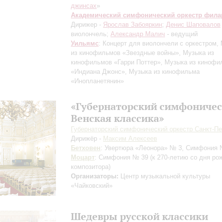
джинсах
»
Академический симфонический оркестр фил
Дирижер -
Ярослав Забояркин
;
Денис Шаповалов
виолончель;
Александр Малич
- ведущий
Уильямс
: Концерт для виолончели с оркестром,
из кинофильмов «Звездные войны», Музыка из
кинофильмов «Гарри Поттер», Музыка из кинофи
«Индиана Джонс», Музыка из кинофильма
«Инопланетянин»
«Губернаторский симфоничес
Венская классика»
Губернаторский симфонический оркестр Санкт-Пе
Дирижёр -
Максим Алексеев
Бетховен
: Увертюра «Леонора» № 3, Симфония 
Моцарт
: Симфония № 39
(к 270-летию со дня ро
композитора)
Организаторы:
Центр музыкальной культуры
«Чайковский»
Шедевры русской классики