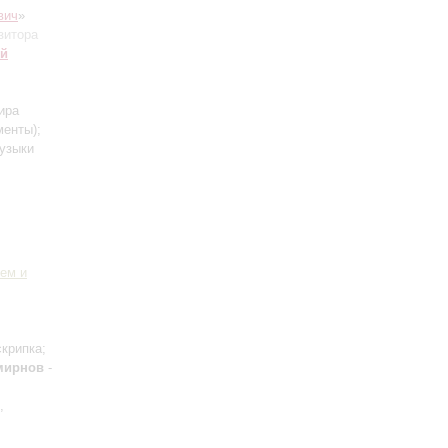
вич
»
зитора
ий
ира
менты)
;
музыки
ем и
скрипка;
мирнов
-
,