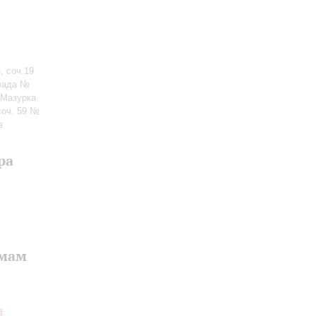
, соч.19
лада №
 Мазурка
соч. 59 №
з
ра
ьмам
в