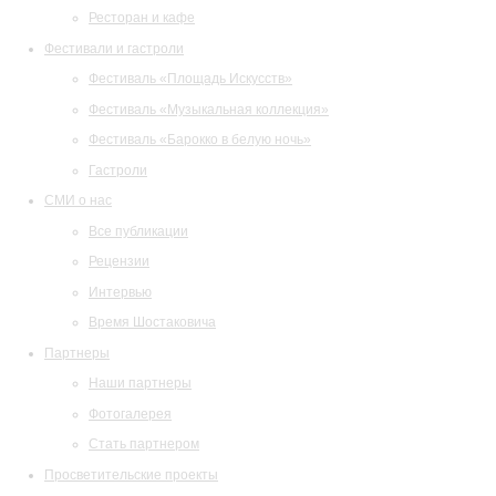
Ресторан и кафе
Фестивали и гастроли
Фестиваль «Площадь Искусств»
Фестиваль «Музыкальная коллекция»
Фестиваль «Барокко в белую ночь»
Гастроли
СМИ о нас
Все публикации
Рецензии
Интервью
Время Шостаковича
Партнеры
Наши партнеры
Фотогалерея
Стать партнером
Просветительские проекты