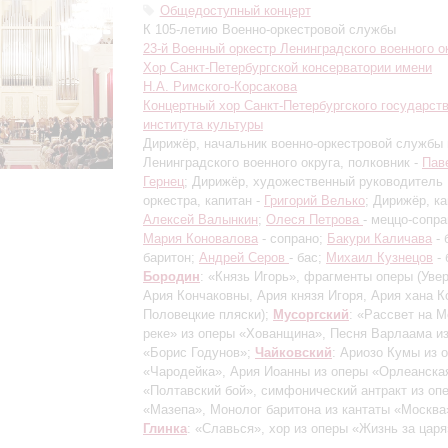
Общедоступный концерт
К 105-летию Военно-оркестровой службы
23-й Военный оркестр Ленинградского военного о
Хор Санкт-Петербургской консерватории имени
Н.А. Римского-Корсакова
Концертный хор Санкт-Петербургского государст
института культуры
Дирижёр, начальник военно-оркестровой службы
Ленинградского военного округа, полковник -
Пав
Гернец
; Дирижёр, художественный руководитель
оркестра, капитан -
Григорий Велько
; Дирижёр, ка
Алексей Валынкин
;
Олеся Петрова
- меццо-сопр
Мария Коновалова
- сопрано;
Бакури Каличава
- 
баритон;
Андрей Серов
- бас;
Михаил Кузнецов
- 
Бородин
: «Князь Игорь», фрагменты оперы
(Уве
Ария Кончаковны, Ария князя Игоря, Ария хана К
Половецкие пляски)
;
Мусоргский
: «Рассвет на М
реке» из оперы «Хованщина», Песня Варлаама и
«Борис Годунов»;
Чайковский
: Ариозо Кумы из 
«Чародейка», Ария Иоанны из оперы «Орлеанска
«Полтавский бой», симфонический антракт из оп
«Мазепа», Монолог баритона из кантаты «Москва
Глинка
: «Славься», хор из оперы «Жизнь за царя