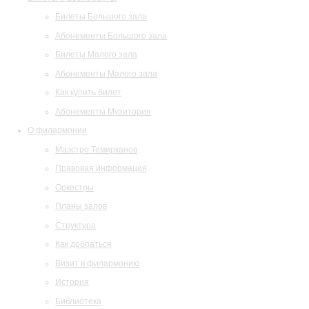
Билеты Большого зала
Абонементы Большого зала
Билеты Малого зала
Абонементы Малого зала
Как купить билет
Абонементы Музитория
О филармонии
Маэстро Темирканов
Правовая информация
Оркестры
Планы залов
Структура
Как добраться
Визит в филармонию
История
Библиотека