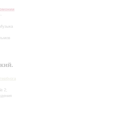
армонии
-
 Музыка
льмов
кий.
тербурга
№ 2;
ждения