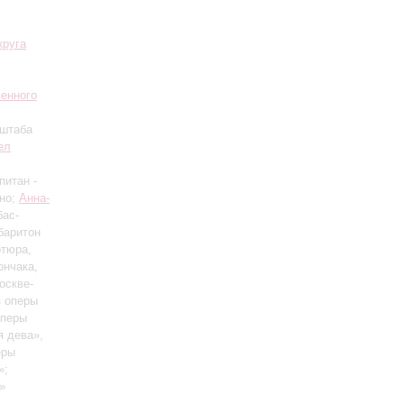
круга
венного
 штаба
ел
питан -
ано;
Анна-
бас-
баритон
ртюра,
ончака,
оскве-
з оперы
оперы
я дева»,
еры
»;
»