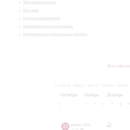
Творческие встречи
Выставки
Издания филармонии
Образовательные программы
Инклюзивные и специальные проекты
Все событи
2019/20
2020/21
2021/22
2022/23
2023/24
2024/25
2025/26
2026/27
Октябрь
Ноябрь
Декабрь
1
2
3
4
5
6
7
8
22
марта
,
2026
20:00
,
Вс