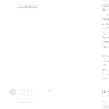
Госу
им.В
Большой зал
Дири
сопр
Анд
Царе
«Вос
буди
Аре
Бул
Инте
«Ко
Джу
«Рас
забы
нар
Орг
орке
Ве
12
марта
,
2026
19:00
,
Чт
О
Дмит
Малый зал
Арте