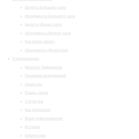
Билеты Большого зала
Абонементы Большого зала
Билеты Малого зала
Абонементы Малого зала
Как купить билет
Абонементы Музитория
О филармонии
Маэстро Темирканов
Правовая информация
Оркестры
Планы залов
Структура
Как добраться
Визит в филармонию
История
Библиотека