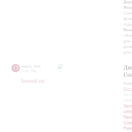
Дер
Жор
Сона
флей
отды
Вин
«Фле
для 
флей
для 
Ди
13
марта
,
2026
20:00
,
Пт
Со
Большой зал
Конц
Росс
Засл
симф
Зас
сим
Про
Стр
Рах