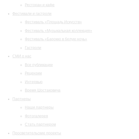
Ресторан и кафе
Фестивали и гастроли
Фестиваль «Площадь Искусств»
Фестиваль «Музыкальная коллекция»
Фестиваль «Барокко в белую ночь»
Гастроли
СМИ о нас
Все публикации
Рецензии
Интервью
Время Шостаковича
Партнеры
Наши партнеры
Фотогалерея
Стать партнером
Просветительские проекты