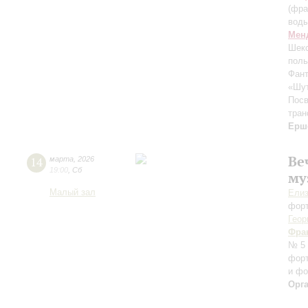
(фра
вод
Мен
Шекс
поль
Фант
«Шут
Пос
тран
Ерш
Ве
14
марта
,
2026
19:00
,
Сб
му
Малый зал
Елиз
фор
Геор
Фра
№ 5 
форт
и фо
Орг