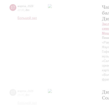
Ча
17
марта
,
2026
20:00
,
Вт
ба
Ди
Большой зал
Зас
сим
Моц
Пон
«Рак
Фау
Гоф
музы
«Сел
орке
карт
«Вол
фраг
Ди
17
марта
,
2026
20:00
,
Вт
Со
Большой зал