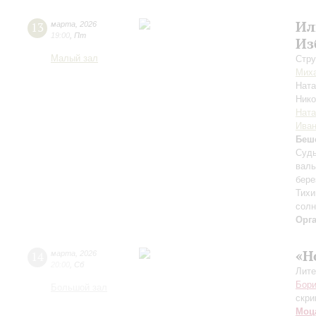
Ил
13
марта
,
2026
19:00
,
Пт
Из
Малый зал
Стру
Миха
Нат
Ник
Ната
Иван
Беш
Судь
валь
бере
Тихи
солн
Орг
«Н
14
марта
,
2026
20:00
,
Сб
Лите
Бори
Большой зал
скри
Моц