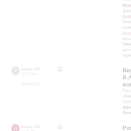
Ака
Дири
Коля
Пете
соли
Исл
муз
Гли
для 
скри
Ви
20
марта
,
2026
19:00
,
Пт
В.
ко
Малый зал
Росс
«Вив
Све
Цфа
Орг
Ра
21
марта
,
2026