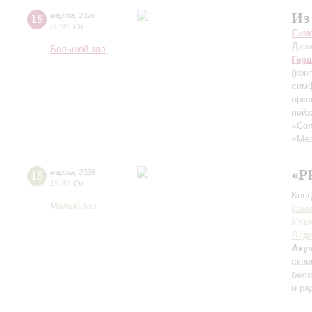
Из
18
марта
,
2026
20:00
,
Ср
Симф
Дири
Большой зал
Гер
(ком
симф
орке
пейз
«Сол
«Мел
«P
18
марта
,
2026
19:00
,
Ср
Конц
Малый зал
Каме
Иль
Лиди
Аху
скри
бело
и ра