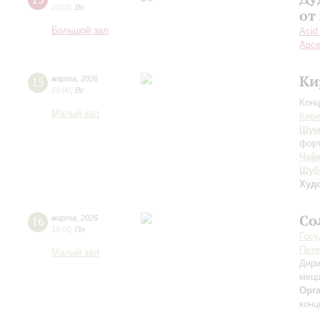
20:00
,
Вс
от
Большой зал
Acid
Арсе
Ки
15
марта
,
2026
19:00
,
Вс
Конц
Малый зал
Кири
Шум
фор
Чай
Шуб
Худ
Со
16
марта
,
2026
19:00
,
Пн
Госу
Пете
Малый зал
Дири
мецц
Орг
конц