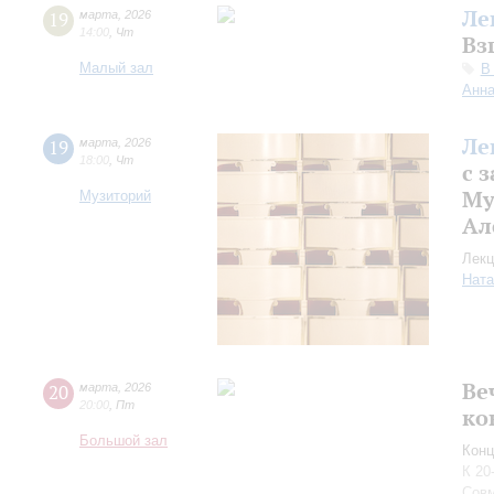
Ле
19
марта
,
2026
14:00
,
Чт
Вз
Малый зал
В
Анна
Ле
19
марта
,
2026
18:00
,
Чт
с 
Му
Музиторий
Ал
Лекц
Ната
Ве
20
марта
,
2026
20:00
,
Пт
ко
Большой зал
Конц
К 20
Совм