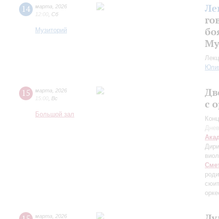
Ле
14
марта
,
2026
12:00
,
Сб
го
бо
Музиторий
Му
Лекц
Юли
Дв
15
марта
,
2026
15:00
,
Вс
с 
Большой зал
Конц
Днев
Ака
Дири
вио
Сме
роди
сюит
орке
Ду
15
марта
,
2026