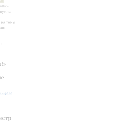
ин
:
очек»;
 нужна
я на темы
ков
:
т-
!»
ле
а сцене
естр