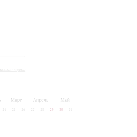
инская карта
ь
Март
Апрель
Май
24
25
26
27
28
29
30
31