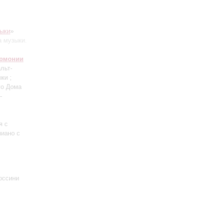
ыки
»
а музыки.
армонии
альт-
ки ;
го Дома
-
я с
пиано с
оссини