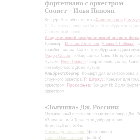
фортепиано с оркестром
Солист – Илья Папоян
Концерт 6-го абонемента «
Филармония и Дом муз
К 20-летию основания Санкт-Петербургского Дом
Совместный проект
Академический симфонический оркестр фил
Дирижер -
Максим Алексеев
;
Алексей Лобиков
- 
тромбон, солист Санкт-Петербургского Дома музы
Фёдор Освер
- гобой, солист Санкт-Петербургско
музыки;
Илья Папоян
- фортепиано, солист Санкт
Петербургского Дома музыки
Альбрехтсбергер
: Концерт для альт-тромбона и
струнного оркестра;
Р. Штраус
: Концерт для гобо
оркестром;
Прокофьев
: Концерт № 2 для форте
оркестром
«Золушка» Дж. Россини
Музыкальный спектакль по мотивам оперы Дж. Р
«Золушка, или Торжество добродетели»
Камерный ансамбль
Александр Кашпурин
(фортепиано)
Галина Перевязкина
(флейта)