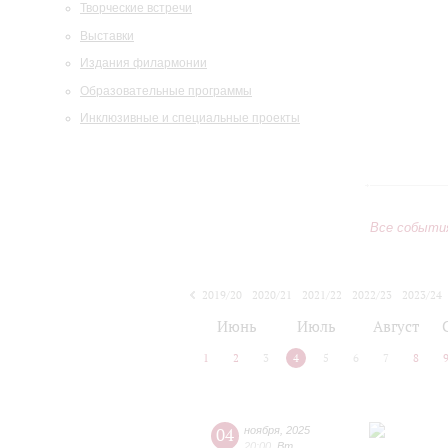
Творческие встречи
Выставки
Издания филармонии
Образовательные программы
Инклюзивные и специальные проекты
Все событи
2019/20
2020/21
2021/22
2022/23
2023/24
2024/25
2025/26
2026/27
Июнь
Июль
Август
1
2
3
4
5
6
7
8
04
ноября
,
2025
20:00
,
Вт