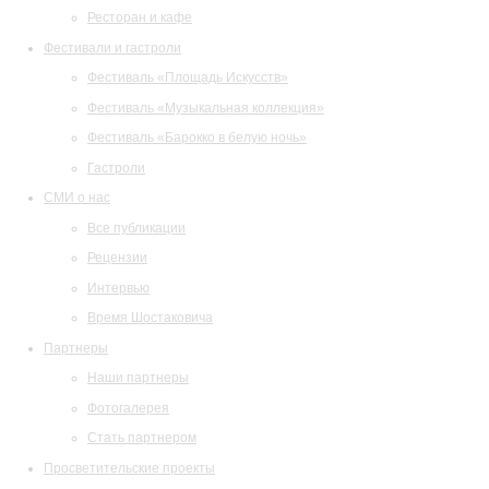
Ресторан и кафе
Фестивали и гастроли
Фестиваль «Площадь Искусств»
Фестиваль «Музыкальная коллекция»
Фестиваль «Барокко в белую ночь»
Гастроли
СМИ о нас
Все публикации
Рецензии
Интервью
Время Шостаковича
Партнеры
Наши партнеры
Фотогалерея
Стать партнером
Просветительские проекты