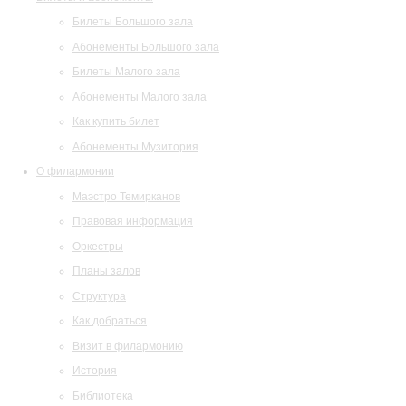
Билеты Большого зала
Абонементы Большого зала
Билеты Малого зала
Абонементы Малого зала
Как купить билет
Абонементы Музитория
О филармонии
Маэстро Темирканов
Правовая информация
Оркестры
Планы залов
Структура
Как добраться
Визит в филармонию
История
Библиотека