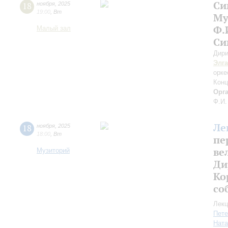
Си
18
ноября
,
2025
19:00
,
Вт
Му
Ф.
Малый зал
Си
Дири
Элг
орке
Конц
Орг
Ф.И.
Ле
18
ноября
,
2025
18:00
,
Вт
пе
ве
Музиторий
Ди
Ко
со
Лекц
Пете
Ната