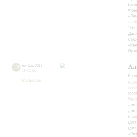
(оте
Фом
«Лен
любв
"Funi
Дал
ста
«Ка
Орг
Ал
19
ноября
,
2025
19:00
,
Ср
Конц
Малый зал
фила
Алек
фор
Бра
для 
для 
и фо
(для
(для
«Раз