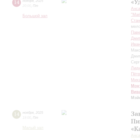
«У
14
ноября
,
2025
20:00
,
Пт
Анса
"Mar
Большой зал
Стан
мело
Пав
Дмит
Иван
Мак
Дми
Серг
Лиди
Пётр
Миха
Мон
Вив
Мэй
За
14
ноября
,
2025
19:00
,
Пт
Пи
«К
Малый зал
Анса