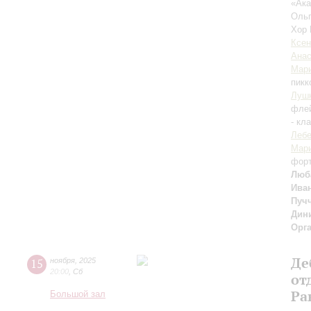
«Ака
Оль
Хор 
Ксен
Анас
Мар
пикк
Луш
флей
- кл
Леб
Мар
фор
Люб
Ива
Пуч
Дин
Орг
Де
15
ноября
,
2025
20:00
,
Сб
от
Ра
Большой зал