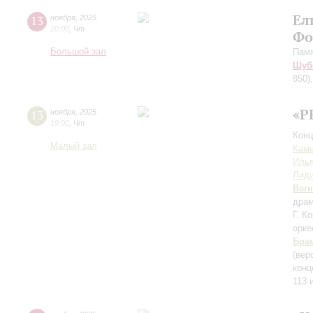
Ел
13
ноября
,
2025
20:00
,
Чт
Фо
Большой зал
Пам
Шуб
850)
«P
13
ноября
,
2025
19:00
,
Чт
Конц
Малый зал
Каме
Иль
Лиди
Ваг
драм
Г. К
орк
Бра
(вер
конц
113 