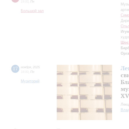
19:00
,
Пн
Музы
арти
Большой зал
Симф
Дири
Ольг
Игу
худо
Шос
Бар
Орг
Ле
17
ноября
,
2025
18:00
,
Пн
св
Бл
Музиторий
му
XV
Лекц
Влад