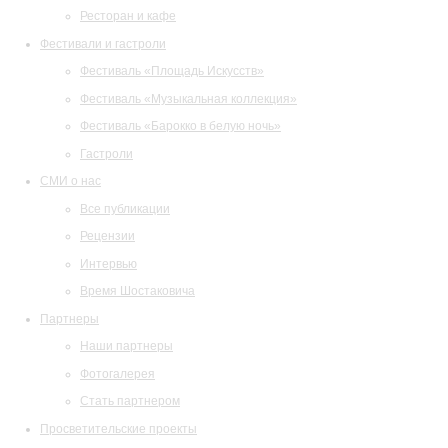
Ресторан и кафе
Фестивали и гастроли
Фестиваль «Площадь Искусств»
Фестиваль «Музыкальная коллекция»
Фестиваль «Барокко в белую ночь»
Гастроли
СМИ о нас
Все публикации
Рецензии
Интервью
Время Шостаковича
Партнеры
Наши партнеры
Фотогалерея
Стать партнером
Просветительские проекты