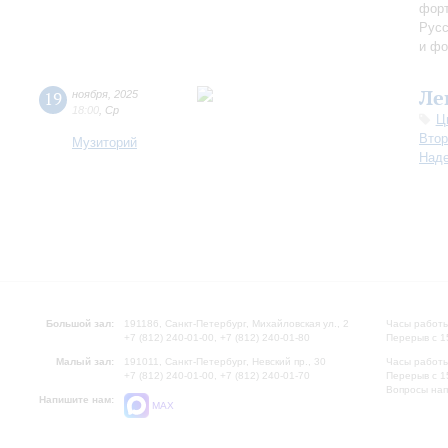
форт
Русс
и фо
Ле
19
ноября
,
2025
18:00
,
Ср
Ц
Втор
Музиторий
Над
Большой зал:
191186, Санкт-Петербург, Михайловская ул., 2
Часы работы
+7 (812) 240-01-00, +7 (812) 240-01-80
Перерыв с 1
Малый зал:
191011, Санкт-Петербург, Невский пр., 30
Часы работы
+7 (812) 240-01-00, +7 (812) 240-01-70
Перерыв с 1
Вопросы на
Напишите нам:
MAX