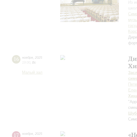
Из и
школ
Симф
музы
госу
Корс
Дири
фор
Ди
16
ноября
,
2025
19:00
,
Вс
Хи
Малый зал
Зас
сим
Пете
Елен
Хин
"App
смеш
Шуб
Сим
«Н
17
ноября
,
2025