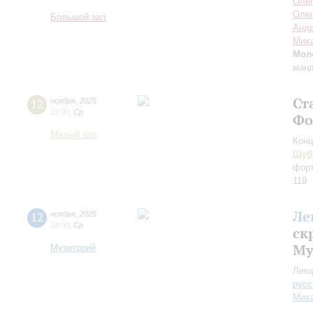
Олег
Оле
Большой зал
Андр
Мих
Мол
манд
Ст
12
ноября
,
2025
19:00
,
Ср
Фо
Малый зал
Конц
Шуб
форт
119
Ле
12
ноября
,
2025
18:00
,
Ср
ск
Му
Музиторий
Лекц
русс
Миха