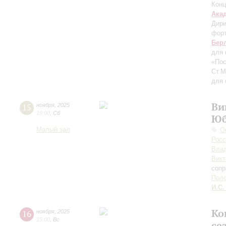
Конц
Ака
Дири
фор
Бер
для 
«Пос
Ст.
для 
Ви
15
ноября
,
2025
19:00
,
Сб
Юб
Малый зал
О
Росс
Вла
Викт
сопр
Пол
И.С.
Ко
16
ноября
,
2025
15:00
,
Вс
се