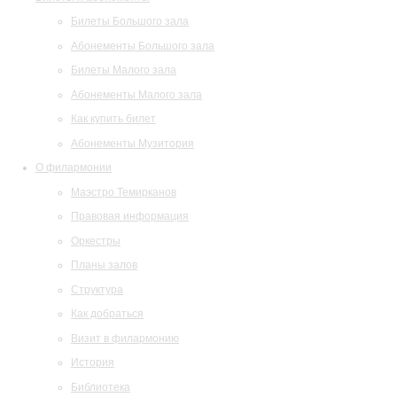
Билеты Большого зала
Абонементы Большого зала
Билеты Малого зала
Абонементы Малого зала
Как купить билет
Абонементы Музитория
О филармонии
Маэстро Темирканов
Правовая информация
Оркестры
Планы залов
Структура
Как добраться
Визит в филармонию
История
Библиотека