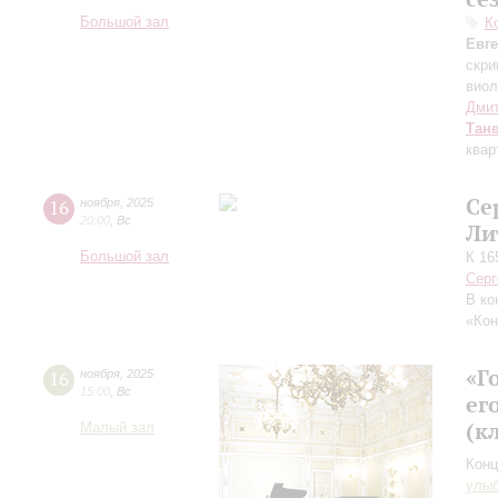
Большой зал
К
Евг
скри
виол
Дмит
Тан
квар
Се
16
ноября
,
2025
20:00
,
Вс
Ли
Большой зал
К 16
Серг
В ко
«Кон
«Г
16
ноября
,
2025
15:00
,
Вс
ег
(к
Малый зал
Конц
улы