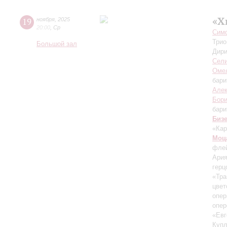
«Х
19
ноября
,
2025
20:00
,
Ср
Симф
Трио
Большой зал
Дири
Сел
Оме
бари
Але
Бори
бари
Биз
«Кар
Моц
фле
Ария
герц
«Тра
цвет
опер
опер
«Евг
Купл