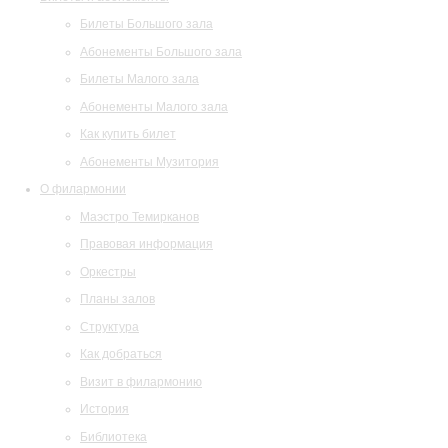
Билеты Большого зала
Абонементы Большого зала
Билеты Малого зала
Абонементы Малого зала
Как купить билет
Абонементы Музитория
О филармонии
Маэстро Темирканов
Правовая информация
Оркестры
Планы залов
Структура
Как добраться
Визит в филармонию
История
Библиотека