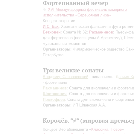
Фортепианный вечер
XVI Международный фестиваль камерного
исполнительства «Серебряная лира»
Концерт-открытие
И.С. Бах
: Хроматическая фантазия и фуга ре мин
Бетховен
: Соната № 32;
Рахманинов
: Пьесы-фа
для фортепиано (посвящены А.Аренскому), Шест
музыкальных моментов
Организаторы:
Филармоническое общество Санк
Петербурга
Три великие сонаты
Владимир Словачевский
- виолончель;
Даниил Х
- фортепиано
Рахманинов
: Соната для виолончели и фортепи
Шостакович
: Соната для виолончели и фортепи
Прокофьев
: Соната для виолончели и фортепиа
Организаторы:
ИП Шпанская А.А.
Королёв. *≠* (мировая премье
Концерт 8-го абонемента «
Классика. Новое
»