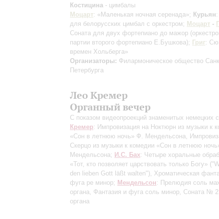
Костицина
- цимбалы
Моцарт
: «Маленькая ночная серенада»;
Курьян
для белорусских цимбал с оркестром;
Моцарт
-
Соната для двух фортепиано до мажор
(оркестро
партии второго фортепиано Е.Бушкова)
;
Григ
: Сю
времен Хольберга»
Организаторы:
Филармоническое общество Санк
Петербурга
Лео Кремер
Органный вечер
С показом видеопроекций знаменитых немецких 
Кремер
: Импровизация на Ноктюрн из музыки к 
«Сон в летнюю ночь» Ф. Мендельсона, Импровиз
Скерцо из музыки к комедии «Сон в летнюю ночь
Мендельсона;
И.С. Бах
: Четыре хоральные обра
«Тот, кто позволяет царствовать только Богу» ("W
den lieben Gott läßt walten"), Хроматическая фант
фуга ре минор;
Мендельсон
: Прелюдия соль ма
органа, Фантазия и фуга соль минор, Соната № 2
органа