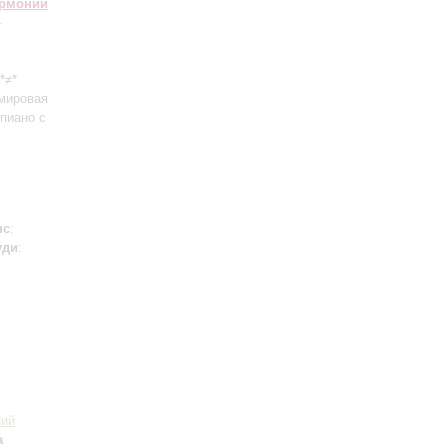
армонии
-
 *≠*
мировая
пиано с
нс
:
уди
:
ний
а