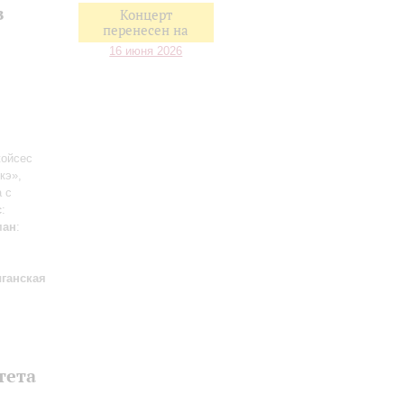
в
Концерт
перенесен на
16 июня 2026
жойсес
кэ»,
 с
с
:
ман
:
ганская
тета