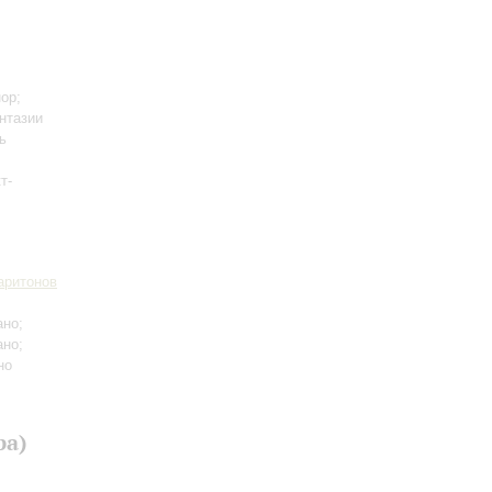
ор;
нтазии
ь
т-
аритонов
ано;
ано;
но
ра)