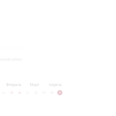
инская карта
Февраль
Март
Апрель
24
25
26
27
28
29
30
31