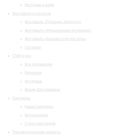
Ресторан и кафе
Фестивали и гастроли
Фестиваль «Площадь Искусств»
Фестиваль «Музыкальная коллекция»
Фестиваль «Барокко в белую ночь»
Гастроли
СМИ о нас
Все публикации
Рецензии
Интервью
Время Шостаковича
Партнеры
Наши партнеры
Фотогалерея
Стать партнером
Просветительские проекты