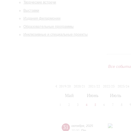
Творческие встречи
Выставки
Издания филармонии
Образовательные программы
Инклюзивные и специальные проекты
Все событи
2019/20
2020/21
2021/22
2022/23
2023/24
2024/25
2025/26
2026/27
Май
Июнь
Июль
1
2
3
4
5
6
7
8
31
октября
,
2025
20:00
,
Пт