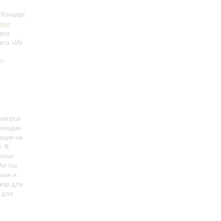
: Концерт
Григ
:
вка
ита «Из
т-
соборов
комедии
ация на
» Ф.
ботки
er nur
азия и
жор для
 для