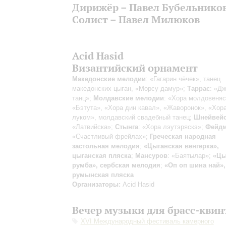
Дирижёр – Павел Бубельнико
Солист – Павел Милюков
Acid Hasid
Византийский орнамент
Македонские мелодии
: «Гагарин чёчек», танец
македонских цыган, «Морсу дамур»;
Таррас
: «Д
танц»;
Молдавские мелодии
: «Хора молдовеняс
«Бэтута», «Хора дин кавал», «Жаворонок», «Хора
луком», молдавский свадебный танец;
Шнейвей
«Латвийска»;
Стынга
: «Хора лэутэряскэ»;
Фейд
«Счастливый фрейлах»;
Греческая народная
застольная мелодия
;
«Цыганская венгерка»,
цыганская пляска
;
Мансуров
: «Баятылар»;
«Цы
румба», сербская мелодия
;
«Оп оп шина най»,
румынская пляска
Организаторы:
Acid Hasid
Вечер музыки для брасс-квин
XVI Международный фестиваль камерного