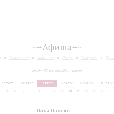
Афиша
я
Большой зал
Малый зал
Лекции
Экскурсии
Пушк
сегодня 06 августа 2026, четверг
Август
Сентябрь
Октябрь
Ноябрь
Декабрь
Январь
9
10
11
12
13
14
15
16
17
18
19
20
21
22
23
Илья Папоян