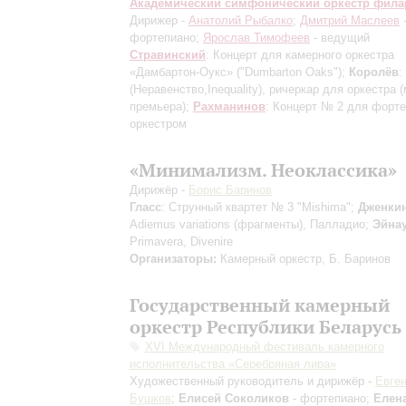
Академический симфонический оркестр фил
Дирижер -
Анатолий Рыбалко
;
Дмитрий Маслеев
фортепиано;
Ярослав Тимофеев
- ведущий
Стравинский
: Концерт для камерного оркестра
«Дамбартон-Оукс» ("Dumbarton Oaks");
Королёв
:
(Неравенство,Inequality), ричеркар для оркестра
(
премьера)
;
Рахманинов
: Концерт № 2 для форте
оркестром
«Минимализм. Неоклассика»
Дирижёр -
Борис Баринов
Гласс
: Струнный квартет № 3 "Mishima";
Дженки
Adiemus variations (фрагменты), Палладио;
Эйна
Primavera, Divenire
Организаторы:
Камерный оркестр, Б. Баринов
Государственный камерный
оркестр Республики Беларусь
XVI Международный фестиваль камерного
исполнительства «Серебряная лира»
Художественный руководитель и дирижёр -
Евге
Бушков
;
Елисей Соколиков
- фортепиано;
Елен