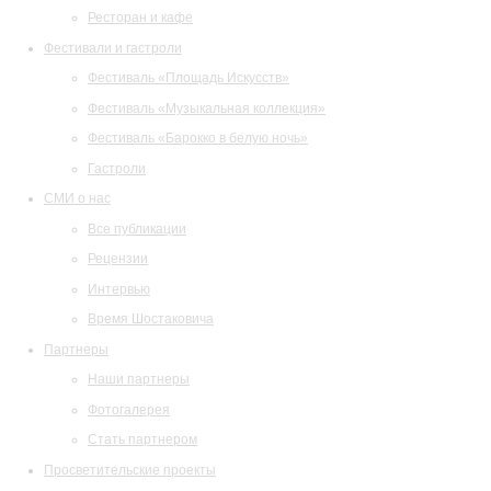
Ресторан и кафе
Фестивали и гастроли
Фестиваль «Площадь Искусств»
Фестиваль «Музыкальная коллекция»
Фестиваль «Барокко в белую ночь»
Гастроли
СМИ о нас
Все публикации
Рецензии
Интервью
Время Шостаковича
Партнеры
Наши партнеры
Фотогалерея
Стать партнером
Просветительские проекты