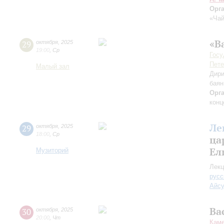
Орг
«Чай
«В
29
октября
,
2025
19:00
,
Ср
Госу
Пете
Малый зал
Дири
баян
Орг
конц
Ле
29
октября
,
2025
18:00
,
Ср
ца
Ел
Музиторий
Лекц
русс
Айс
Ва
30
октября
,
2025
20:00
,
Чт
Каме