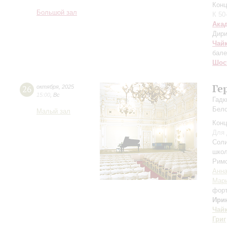
Конц
Большой зал
К 50
Ака
Дири
Чай
бале
Шос
Ге
26
октября
,
2025
15:00
,
Вс
Гадк
Бело
Малый зал
Конц
Для 
Соли
школ
Римс
Анна
Мари
фор
Ири
Чай
Григ