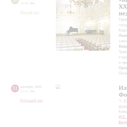
30
19:00
,
Чт
XX
не
Малый зал
Орке
госу
Корс
Лев
сак
Вай
Тран
стру
и ор
Орг
Пете
Ил
31
октября
,
2025
20:00
,
Пт
Фо
Большой зал
X
испо
Конц
И.С.
Бет