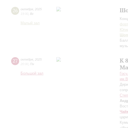
Шо
26
октября
,
2025
19:00
,
Вс
Конц
Малый зал
форт
Юли
Шоп
Бал
музы
К 
27
октября
,
2025
20:00
,
Пн
Ма
Большой зал
Госу
им.В
Дири
сопр
Степ
Анд
Вост
Чай
цари
Кумы
«Ио