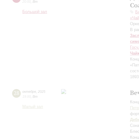
20:00
,
Вт
Со
Большой зал
Б
«Чай
Орке
В ра
Зас
сим
Госу
Чай
Конц
«Пат
сост
1893
Ве
28
октября
,
2025
19:00
,
Вт
Конц
Малый зал
Петр
фор
Деб
Сона
Блес
Конц