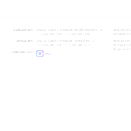
Большой зал:
191186, Санкт-Петербург, Михайловская ул., 2
Часы работы
+7 (812) 240-01-00, +7 (812) 240-01-80
Перерыв с 1
Малый зал:
191011, Санкт-Петербург, Невский пр., 30
Часы работы
+7 (812) 240-01-00, +7 (812) 240-01-70
Перерыв с 1
Вопросы на
Напишите нам:
MAX