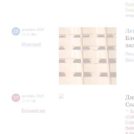
Иза
Гер
опер
Ле
28
октября
,
2025
18:00
,
Вт
Бл
за
Музиторий
Лекц
Над
Ди
29
октября
,
2025
19:00
,
Ср
Со
Большой зал
Б
«Чай
Губе
Чай
А.Ч