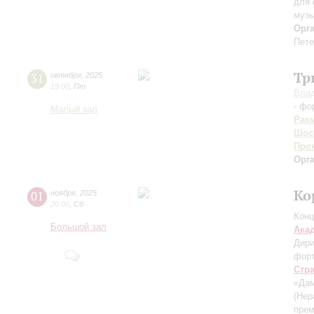
для 
музы
Орг
Пете
Тр
31
октября
,
2025
19:00
,
Пт
Влад
- фо
Малый зал
Рах
Шос
Про
Орг
Ко
01
ноября
,
2025
20:00
,
Сб
Конц
Большой зал
Ака
Дири
фор
Стр
«Дам
(Нер
прем