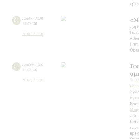
орке
«М
01
ноября
,
2025
15:00
,
Сб
Дири
Глас
Малый зал
Adie
Prim
Орг
Го
01
ноября
,
2025
19:00
,
Сб
ор
Малый зал
X
испо
Худо
Буш
Кос
Моц
для 
Сона
парт
врем