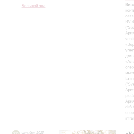
Вив
Большой зал
конт
cess
RV 4
("Sp
Ария
vent
«Вер
угне
для 
«Аль
опер
мысл
Егип
("Sv
Ария
piet
Ария
dirò
опер
infr
«К
октября
,
2025