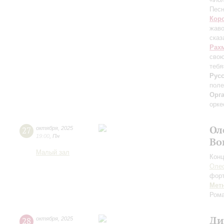
Песн
Кор
жаво
сказ
Рах
сво
тебя
Рус
поле
Орг
орке
Ол
27
октября
,
2025
19:00
,
Пн
Во
Малый зал
Конц
Оле
фор
Мет
Ром
Ди
28
октября
,
2025