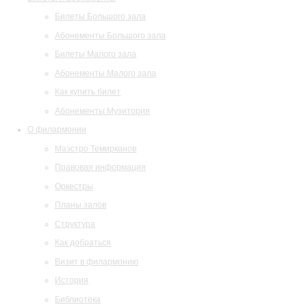
Билеты Большого зала
Абонементы Большого зала
Билеты Малого зала
Абонементы Малого зала
Как купить билет
Абонементы Музитория
О филармонии
Маэстро Темирканов
Правовая информация
Оркестры
Планы залов
Структура
Как добраться
Визит в филармонию
История
Библиотека