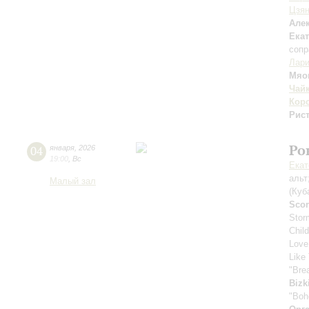
Цзя
Але
Ека
сопр
Лари
Мяо
Чай
Кор
Рис
Ро
04
января
,
2026
19:00
,
Вс
Екат
альт
Малый зал
(Куб
Scor
Stor
Chil
Love
Like 
"Bre
Bizk
"Boh