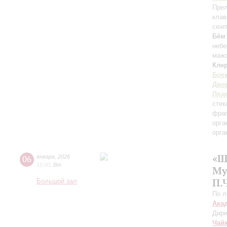
Прел
кла
сюит
Бём
небе
мажо
Кле
Бок
Дво
Ляд
стек
фраг
орга
орга
«Щ
06
января
,
2026
15:00
,
Вт
Му
П.
Большой зал
По 
Ака
Дири
Чай