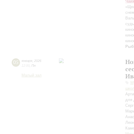
Чай
«Ще
снеж
Валь
судь
кино
кино
кино
Рыб
Но
05
января
,
2026
12:00
,
Пн
се
Ив
Малый зал
М
школ
Арти
для 
Сер
Мар
Анас
Лео
Каме
Миха