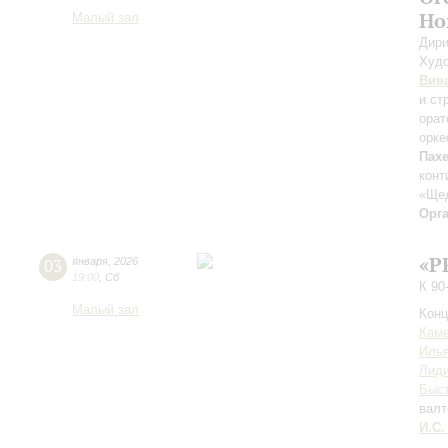
Но
Малый зал
Дири
Худо
Вив
и ст
орат
орке
Пах
конт
«Ще
Орг
«P
03
января
,
2026
19:00
,
Сб
К 90
Малый зал
Конц
Каме
Иль
Лиди
Быс
валт
И.С.