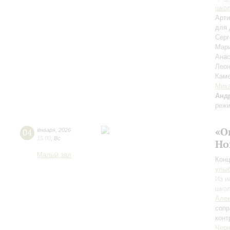
школ
Арти
для 
Сер
Мар
Анас
Лео
Каме
Миха
Анд
режи
«О
04
января
,
2026
15:00
,
Вс
Но
Малый зал
Конц
улы
Из и
школ
Алек
сопр
конт
Черн