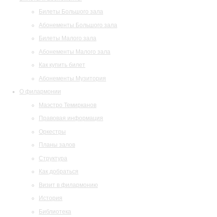
Билеты Большого зала
Абонементы Большого зала
Билеты Малого зала
Абонементы Малого зала
Как купить билет
Абонементы Музитория
О филармонии
Маэстро Темирканов
Правовая информация
Оркестры
Планы залов
Структура
Как добраться
Визит в филармонию
История
Библиотека