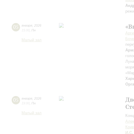
Анд
режи
«В
05
января
,
2026
15:00
,
Пн
Арг
Бочк
Малый зал
перк
Арм
голо
Луна
моря
«Мар
Хар
Орг
Дв
05
января
,
2026
19:00
,
Пн
Ст
Малый зал
Конц
Але
Крив
И.С.