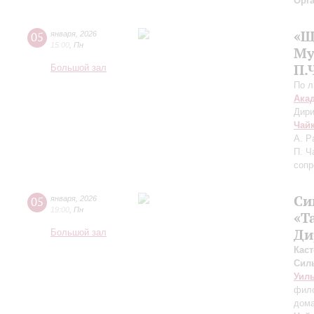
Орг
«Щ
05
января
,
2026
15:00
,
Пн
Му
П.
Большой зал
По 
Ака
Дири
Чай
А. Р
П. Ч
сопр
Си
05
января
,
2026
19:00
,
Пн
«Т
Ди
Большой зал
Каст
Сил
Уил
фило
дом