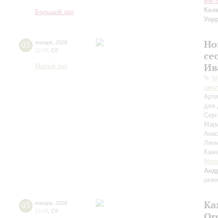
Биг-
Кол
Большой зал
Уор
Но
03
января
,
2026
12:00
,
Сб
се
Ив
Малый зал
М
школ
Арти
для 
Сер
Мар
Анас
Лео
Каме
Миха
Анд
режи
Ка
03
января
,
2026
15:00
,
Сб
Or