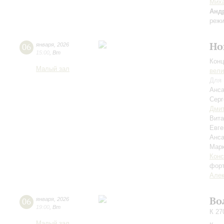
Миха
Анд
режи
Но
06
января
,
2026
15:00
,
Вт
Конц
Малый зал
вели
Для 
Анса
Сер
Дмит
Вит
Евге
Анса
Мар
Конс
фор
Алек
Во
06
января
,
2026
19:00
,
Вт
К 27
Малый зал