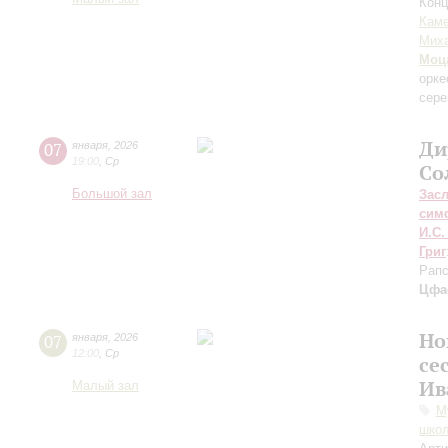
Конц
Каме
Миха
Моц
орке
сере
Ди
07
января
,
2026
19:00
,
Ср
Со
Большой зал
Зас
сим
И.С.
Григ
Рапс
Цфа
Но
07
января
,
2026
12:00
,
Ср
се
Ив
Малый зал
М
школ