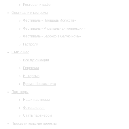
Ресторан и кафе
Фестивали и гастроли
Фестиваль «Площадь Искусств»
Фестиваль «Музыкальная коллекция»
Фестиваль «Барокко в белую ночь»
Гастроли
СМИ о нас
Все публикации
Рецензии
Интервью
Время Шостаковича
Партнеры
Наши партнеры
Фотогалерея
Стать партнером
Просветительские проекты