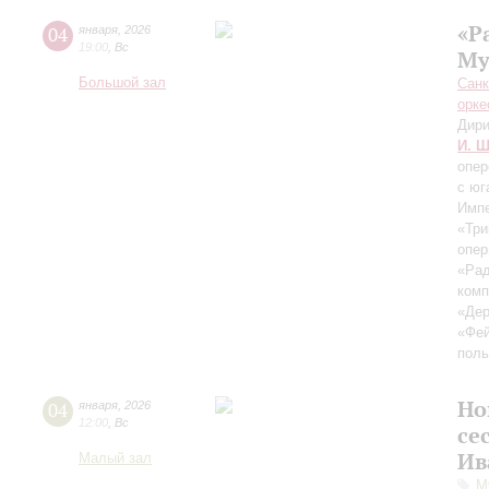
«Р
04
января
,
2026
19:00
,
Вс
Му
Большой зал
Санк
орке
Дири
И. Ш
опер
с юг
Импе
«Три
опер
«Рад
комп
«Дер
«Фей
поль
Но
04
января
,
2026
12:00
,
Вс
се
Ив
Малый зал
М