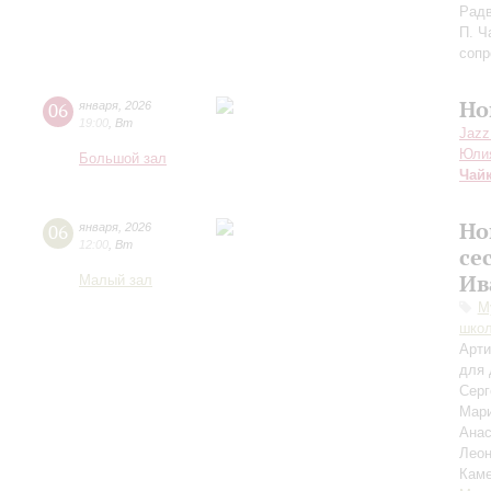
Радв
П. Ч
сопр
Но
06
января
,
2026
19:00
,
Вт
Jazz
Юли
Большой зал
Чай
Но
06
января
,
2026
12:00
,
Вт
се
Ив
Малый зал
М
школ
Арти
для 
Сер
Мар
Анас
Лео
Каме