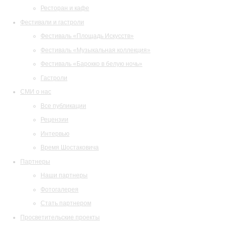
Ресторан и кафе
Фестивали и гастроли
Фестиваль «Площадь Искусств»
Фестиваль «Музыкальная коллекция»
Фестиваль «Барокко в белую ночь»
Гастроли
СМИ о нас
Все публикации
Рецензии
Интервью
Время Шостаковича
Партнеры
Наши партнеры
Фотогалерея
Стать партнером
Просветительские проекты