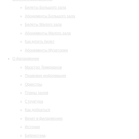
Билеты Большого зала
Абонементы Большого зала
Билеты Малого зала
Абонементы Малого зала
Как купить билет
Абонементы Музитория
О филармонии
Маэстро Темирканов
Правовая информация
Оркестры
Планы залов
Структура
Как добраться
Визит в филармонию
История
Библиотека