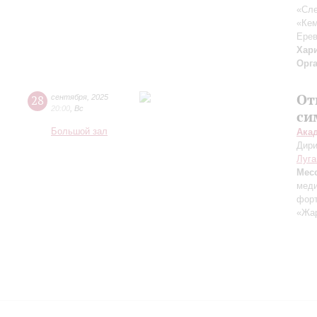
«Сле
«Ке
Ерев
Хар
Орг
От
28
сентября
,
2025
20:00
,
Вс
си
Большой зал
Ака
Дири
Луга
Мес
меди
форт
«Жа