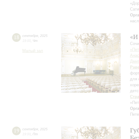
«Дор
Сати
Орг
насл
«И
18
сентября
,
2025
19:00
,
Чт
Сочи
«Пет
Малый зал
Анас
Дмит
Рав
форт
для 
хоре
детс
Стр
«Пет
Орг
Пете
Гу
19
сентября
,
2025
19:00
,
Пт
Бе