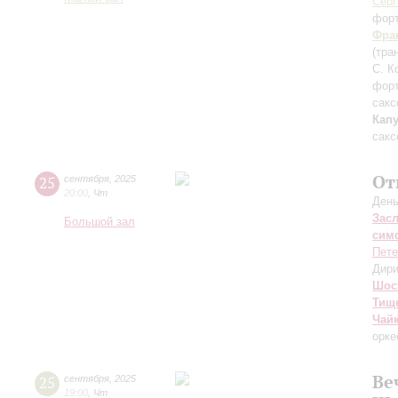
Серг
фор
Фра
(тра
С. К
фор
сакс
Кап
сакс
От
25
сентября
,
2025
20:00
,
Чт
День
Зас
Большой зал
сим
Пете
Дири
Шос
Тищ
Чай
орке
Ве
25
сентября
,
2025
19:00
,
Чт