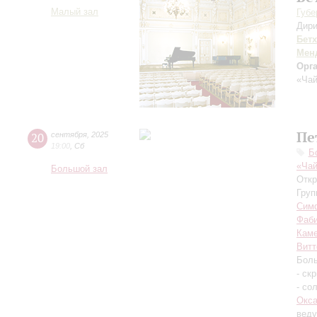
Малый зал
Губе
Дири
Бет
Мен
Орг
«Чай
Пе
20
сентября
,
2025
19:00
,
Сб
Б
«Чай
Большой зал
Откр
Груп
Симф
Фаб
Каме
Витт
Боль
- ск
- со
Окса
вед