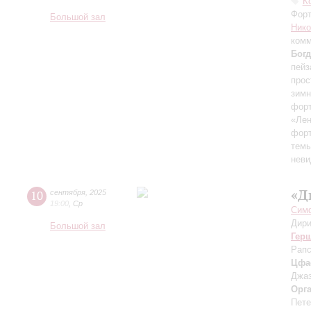
К
Форт
Большой зал
Ник
комм
Бог
пейз
прос
зимн
форт
«Лен
форт
темы
неви
«Д
10
сентября
,
2025
19:00
,
Ср
Симф
Дири
Большой зал
Гер
Рапс
Цфа
Джаз
Орг
Пете