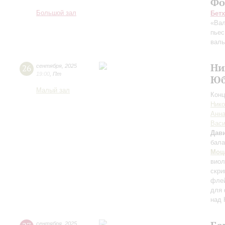
Фо
Большой зал
Бет
«Вал
пьес
вал
Ни
26
сентября
,
2025
19:00
,
Пт
Юб
Малый зал
Конц
Нико
Анна
Вас
Дави
бала
Моц
вио
скри
флей
для 
над 
сентября
,
2025