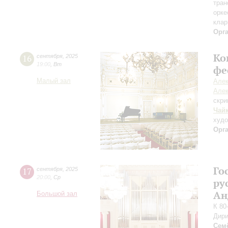
тран
орке
клар
Орг
Ко
16
сентября
,
2025
19:00
,
Вт
фе
Малый зал
Алек
Алек
скри
Чай
худ
Орг
Го
17
сентября
,
2025
20:00
,
Ср
ру
Ан
Большой зал
К 80
Дири
Сем