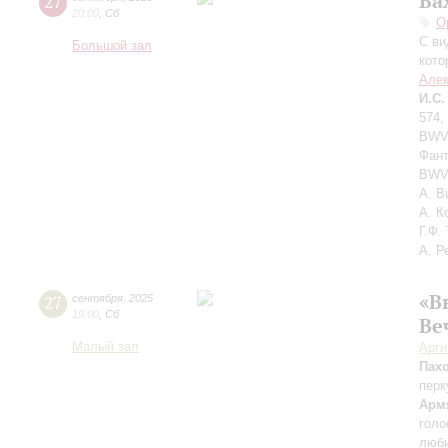
Ба
27
20:00
,
Сб
О
С ви
Большой зал
кото
Алек
И.С.
574,
BWV 
Фант
BWV 
А. В
А. К
Г.Ф.
А. Р
«В
27
сентября
,
2025
19:00
,
Сб
Ве
Малый зал
Арг
Пах
перк
Арм
голо
люби