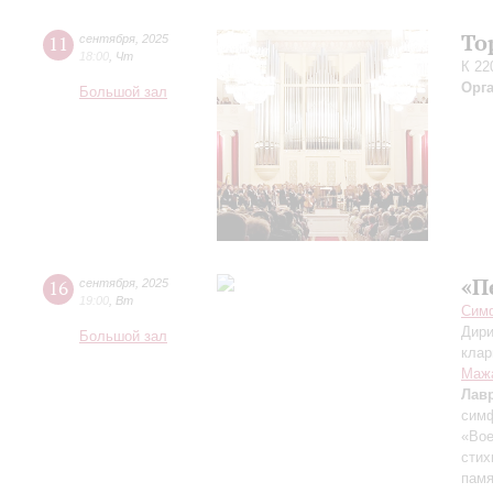
То
11
сентября
,
2025
18:00
,
Чт
К 22
Орг
Большой зал
«П
16
сентября
,
2025
19:00
,
Вт
Симф
Дири
Большой зал
клар
Маж
Лав
симф
«Вое
стих
памя