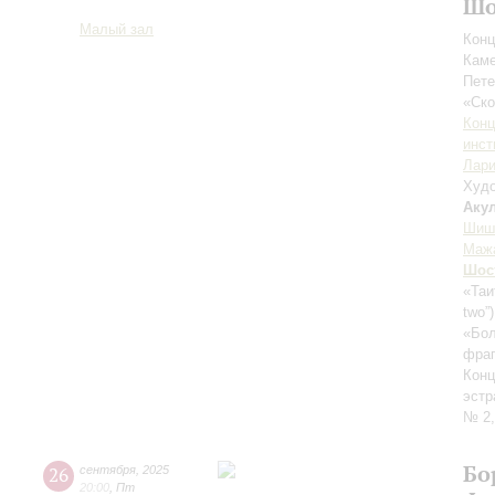
Шо
Малый зал
Конц
Каме
Пете
«Ск
Конц
инст
Лари
Худо
Аку
Шиш
Маж
Шос
«Таи
two”
«Бол
фраг
Конц
эстр
№ 2,
Бо
26
сентября
,
2025
20:00
,
Пт