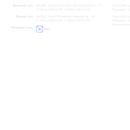
Большой зал:
191186, Санкт-Петербург, Михайловская ул., 2
Часы работы
+7 (812) 240-01-00, +7 (812) 240-01-80
Перерыв с 1
Малый зал:
191011, Санкт-Петербург, Невский пр., 30
Часы работы
+7 (812) 240-01-00, +7 (812) 240-01-70
Перерыв с 1
Вопросы на
Напишите нам:
MAX