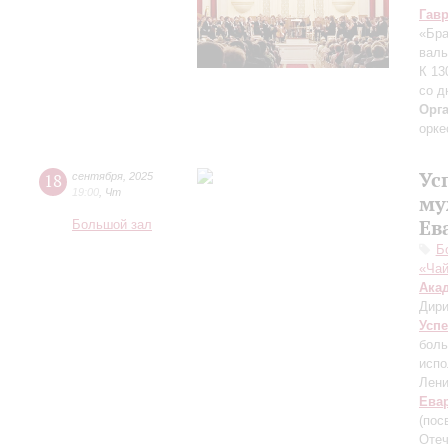
Гав
«Бра
валь
К 13
со д
Орг
орке
Ус
18
сентября
,
2025
19:00
,
Чт
му
Ев
Большой зал
Б
«Чай
Ака
Дири
Усп
боль
испо
Лени
Ева
(пос
Отеч