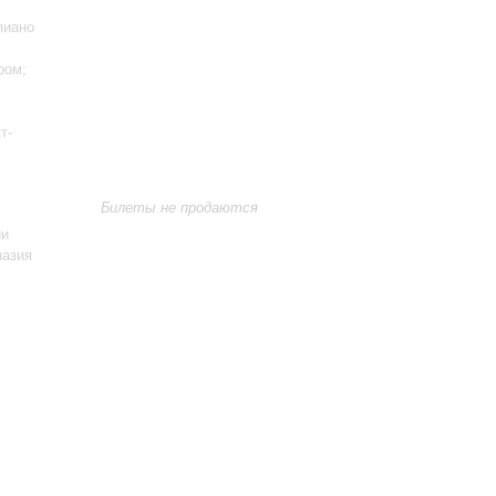
пиано
ром;
т-
Билеты не продаются
ии
назия