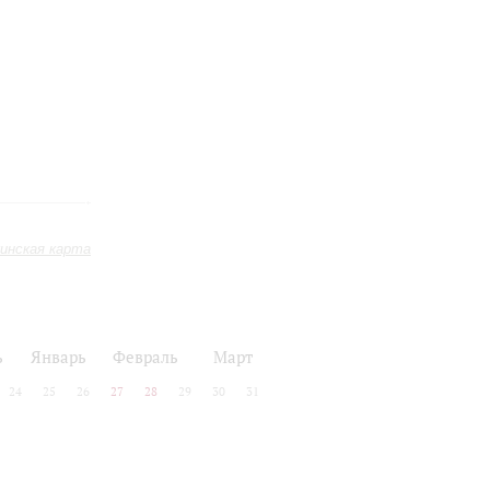
инская карта
ь
Январь
Февраль
Март
24
25
26
27
28
29
30
31