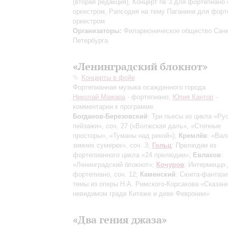
(вторая редакция)
, Концерт № 3 для фортепиано 
оркестром, Рапсодия на тему Паганини для форт
оркестром
Организаторы:
Филармоническое общество Санк
Петербурга
«Ленинградский блокнот»
Концерты в фойе
Фортепианная музыка осажденного города
Николай Мажара
- фортепиано;
Юлия Кантор
-
комментарии к программе
Богданов-Березовский
: Три пьесы из цикла «Ру
пейзажи», соч. 27
(«Волжская даль», «Степные
просторы», «Туманы над рекой»)
;
Кремлёв
: «Ва
зимних сумерек», соч. 3;
Гольц
: Прелюдии из
фортепианного цикла «24 прелюдии»;
Евлахов
:
«Ленинградский блокнот»;
Кочуров
: Интермеццо
фортепиано, соч. 12;
Каменский
: Сюита-фантази
темы из оперы Н.А. Римского-Корсакова «Сказан
невидимом граде Китеже и деве Февронии»
«Два гения джаза»