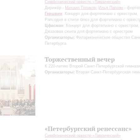
Симфонический оркестр «Таврический»
Дирижёр -
Михаил Голиков
;
Илья Папоян
- форте
Гершвин
: Концерт для фортепиано с оркестром,
Рапсодия в стиле блюз для фортепиано с оркест
Цфасман
: Концерт для фортепиано с оркестром,
Джазовая сюита для фортепиано с оркестром
Организаторы:
Филармоническое общество Санк
Петербурга
Торжественный вечер
К 220-летию Второй Санкт-Петербургской гимназ
Организаторы:
Вторая Санкт-Петербургская гим
«Петербургский ренессанс»
Симфонический оркестр «Таврический»