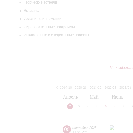
Творческие встречи
Выставки
Издания филармонии
Образовательные программы
Инклюзивные и специальные проекты
Все событи
2019/20
2020/21
2021/22
2022/23
2023/24
2024/25
2025/26
2026/27
Апрель
Май
Июнь
1
2
3
4
5
6
7
8
06
сентября
,
2025
19:00
,
Сб