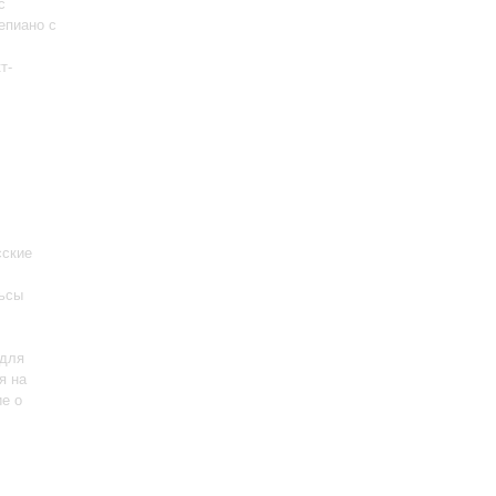
с
епиано с
т-
сские
льсы
 для
я на
ие о