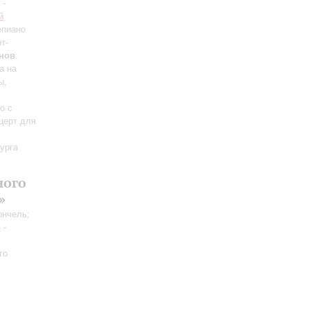
-
й
епиано
т-
нов
:
а на
ы,
о с
нцерт для
урга
ного
»
ончель;
н
-
го