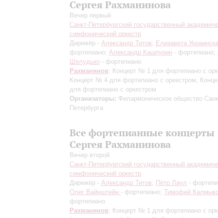
Сергея Рахманинова
Вечер первый
Санкт-Петербургский государственный академич
симфонический оркестр
Дирижёр -
Александр Титов
;
Елизавета Украинск
фортепиано;
Александр Кашпурин
- фортепиано;
Шелудько
- фортепиано
Рахманинов
: Концерт № 1 для фортепиано с ор
Концерт № 4 для фортепиано с оркестром, Конц
для фортепиано с оркестром
Организаторы:
Филармоническое общество Санк
Петербурга
Все фортепианные концерты
Сергея Рахманинова
Вечер второй
Санкт-Петербургский государственный академич
симфонический оркестр
Дирижёр -
Александр Титов
;
Пётр Лаул
- фортепи
Олег Вайнштейн
- фортепиано;
Тимофей Калмык
фортепиано
Рахманинов
: Концерт № 1 для фортепиано с ор