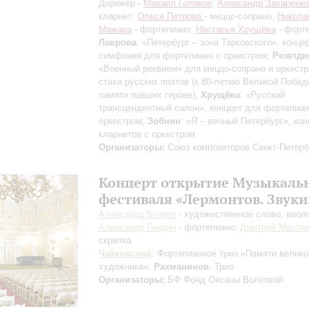
Дирижёр -
Михаил Голиков
;
Александр Захаренко
кларнет;
Олеся Петрова
- меццо-сопрано;
Никола
Мажара
- фортепиано;
Настасья Хрущёва
- форт
Лаврова
: «Петербург – зона Тарковского», концер
симфония для фортепиано с оркестром;
Резетди
«Военный реквием» для меццо-сопрано и оркестр
стихи русских поэтов (к 80-летию Великой Побед
памяти павших героев);
Хрущёва
: «Русский
трансцендентный салон», концерт для фортепиан
оркестром;
Зобнин
: «Я – вечный Петербург», ко
кларнетов с оркестром
Организаторы:
Союз композиторов Санкт-Петерб
Концерт открытие Музыкаль
фестиваля «Лермонтов. Звуки
Александр Князев
- художественное слово, виол
Александр Гиндин
- фортепиано;
Дмитрий Махти
скрипка
Чайковский
: Фортепианное трио «Памяти велико
художника»;
Рахманинов
: Трио
Организаторы:
БФ Фонд Оксаны Волковой