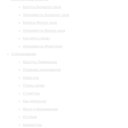
Билеты Большого зала
Абонементы Большого зала
Билеты Малого зала
Абонементы Малого зала
Как купить билет
Абонементы Музитория
О филармонии
Маэстро Темирканов
Правовая информация
Оркестры
Планы залов
Структура
Как добраться
Визит в филармонию
История
Библиотека