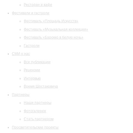
Ресторан и кафе
Фестивали и гастроли
Фестиваль «Площадь Искусств»
Фестиваль «Музыкальная коллекция»
Фестиваль «Барокко в белую ночь»
Гастроли
СМИ о нас
Все публикации
Рецензии
Интервью
Время Шостаковича
Партнеры
Наши партнеры
Фотогалерея
Стать партнером
Просветительские проекты