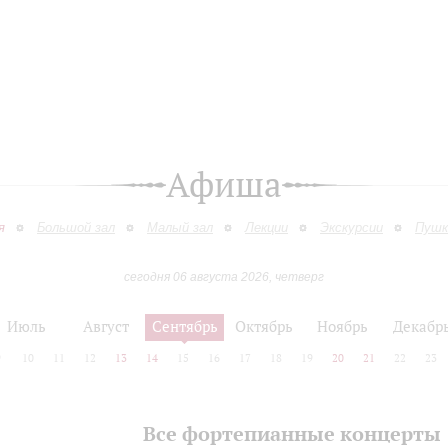
Афиша
я
Большой зал
Малый зал
Лекции
Экскурсии
Пушк
сегодня 06 августа 2026, четверг
Июль
Август
Сентябрь
Октябрь
Ноябрь
Декабр
9
10
11
12
13
14
15
16
17
18
19
20
21
22
23
Все фортепианные концерты