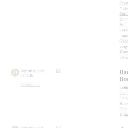
Симф
Фаб
Каме
Витт
Боль
- ск
- со
Окса
вед
Орг
обла
Ва
21
сентября
,
2025
19:00
,
Вс
Во
Малый зал
Конц
Госу
Пете
Але
Гере
Ста