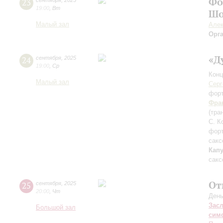
Фо
23
сентября
,
2025
19:00
,
Вт
Шо
Малый зал
Алек
Орг
«Д
24
сентября
,
2025
19:00
,
Ср
Конц
Малый зал
Серг
фор
Фра
(тра
С. К
фор
сакс
Кап
сакс
От
25
сентября
,
2025
20:00
,
Чт
День
Зас
Большой зал
сим