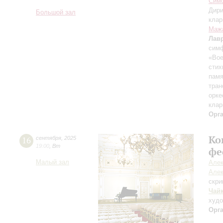
Симф
Дири
Большой зал
клар
Маж
Лав
симф
«Вое
стих
памя
тран
орке
клар
Орг
Ко
16
сентября
,
2025
19:00
,
Вт
фе
Малый зал
Алек
Алек
скри
Чай
худ
Орг