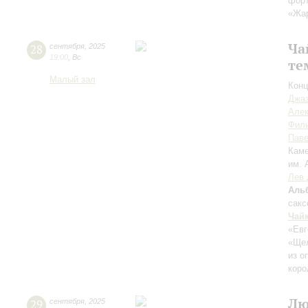
форт
«Жа
Ча
28
сентября
,
2025
19:00
,
Вс
те
Малый зал
Конц
Джаз
Але
Фил
Пав
Каме
им. 
Лев 
Аль
сак
Чай
«Евг
«Ще
из о
коро
Лю
29
сентября
,
2025