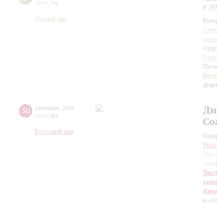
19:00
,
Пн
К 25
Малый зал
Конц
Санк
орке
Худо
Кант
Пете
Бет
форт
Ди
30
сентября
,
2025
20:00
,
Вт
Со
Большой зал
Конц
Росс
Засл
симф
Зас
сим
Хач
и «Г