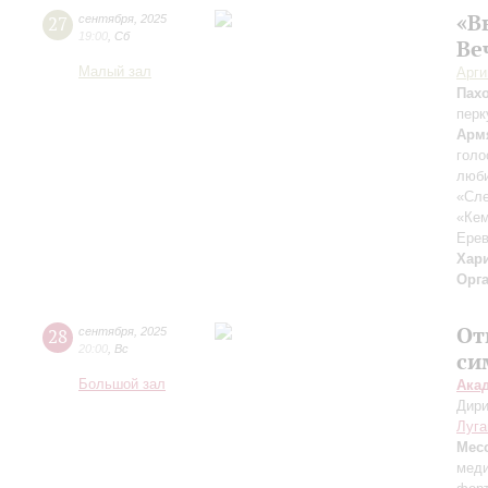
«В
27
сентября
,
2025
19:00
,
Сб
Ве
Малый зал
Арг
Пах
перк
Арм
голо
люби
«Сле
«Ке
Ерев
Хар
Орг
От
28
сентября
,
2025
20:00
,
Вс
си
Большой зал
Ака
Дири
Луга
Мес
меди