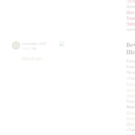
Пете
Дири
Шос
Тищ
Чай
орке
Ве
25
сентября
,
2025
19:00
,
Чт
Шо
Малый зал
Конц
Каме
Пете
«Ск
Конц
инст
Лари
Худо
Аку
Шиш
Маж
Шос
«Таи