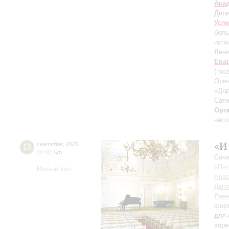
Ака
Дири
Усп
боль
испо
Лени
Ева
(пос
Отеч
«Дор
Сати
Орг
насл
«И
18
сентября
,
2025
19:00
,
Чт
Сочи
«Пет
Малый зал
Анас
Дмит
Рав
форт
для 
хоре