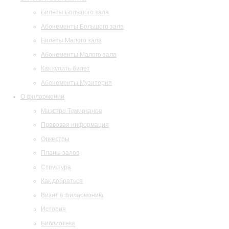
Билеты Большого зала
Абонементы Большого зала
Билеты Малого зала
Абонементы Малого зала
Как купить билет
Абонементы Музитория
О филармонии
Маэстро Темирканов
Правовая информация
Оркестры
Планы залов
Структура
Как добраться
Визит в филармонию
История
Библиотека