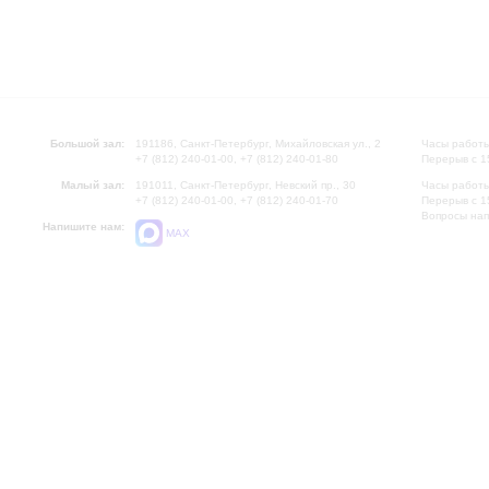
Большой зал:
191186, Санкт-Петербург, Михайловская ул., 2
Часы работы
+7 (812) 240-01-00, +7 (812) 240-01-80
Перерыв с 1
Малый зал:
191011, Санкт-Петербург, Невский пр., 30
Часы работы
+7 (812) 240-01-00, +7 (812) 240-01-70
Перерыв с 1
Вопросы на
Напишите нам:
MAX