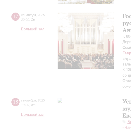
Го
17
сентября
,
2025
20:00
,
Ср
ру
Ан
Большой зал
К 80
Дири
Сем
Гав
«Бра
валь
К 13
со д
Орг
орке
Ус
18
сентября
,
2025
19:00
,
Чт
му
Ев
Большой зал
Б
«Чай