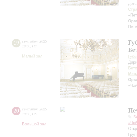
детс
Стр
«Пет
Орг
Пете
Гу
19
сентября
,
2025
19:00
,
Пт
Бе
Малый зал
Губе
Дири
Бет
Мен
Орг
«Чай
Пе
20
сентября
,
2025
19:00
,
Сб
Б
«Чай
Большой зал
Откр
Груп