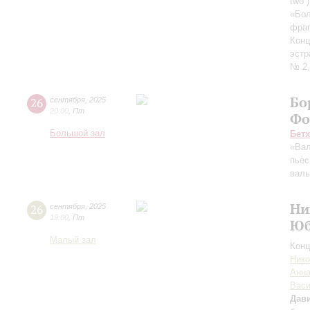
two”
«Бол
фраг
Конц
эстр
№ 2,
Бо
26
сентября
,
2025
20:00
,
Пт
Фо
Большой зал
Бет
«Вал
пьес
вал
Ни
26
сентября
,
2025
19:00
,
Пт
Юб
Малый зал
Конц
Нико
Анна
Вас
Дави