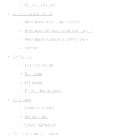
Ресторан и кафе
Фестивали и гастроли
Фестиваль «Площадь Искусств»
Фестиваль «Музыкальная коллекция»
Фестиваль «Барокко в белую ночь»
Гастроли
СМИ о нас
Все публикации
Рецензии
Интервью
Время Шостаковича
Партнеры
Наши партнеры
Фотогалерея
Стать партнером
Просветительские проекты