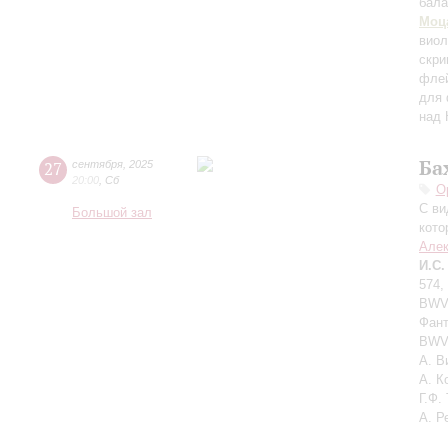
бала
Моц
вио
скри
флей
для 
над 
Ба
27
сентября
,
2025
20:00
,
Сб
О
С ви
Большой зал
кото
Алек
И.С.
574,
BWV 
Фант
BWV 
А. В
А. К
Г.Ф.
А. Р