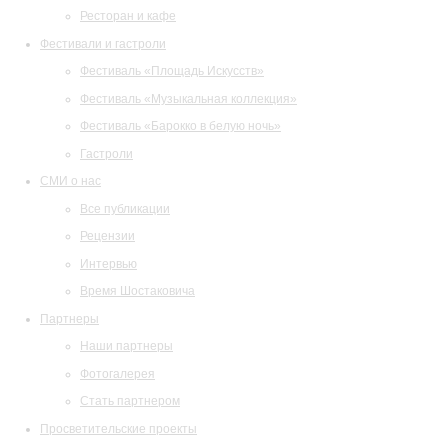
Ресторан и кафе
Фестивали и гастроли
Фестиваль «Площадь Искусств»
Фестиваль «Музыкальная коллекция»
Фестиваль «Барокко в белую ночь»
Гастроли
СМИ о нас
Все публикации
Рецензии
Интервью
Время Шостаковича
Партнеры
Наши партнеры
Фотогалерея
Стать партнером
Просветительские проекты