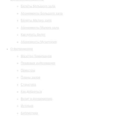
Билеты Большого зала
Абонементы Большого зала
Билеты Малого зала
Абонементы Малого зала
Как купить билет
Абонементы Музитория
О филармонии
Маэстро Темирканов
Правовая информация
Оркестры
Планы залов
Структура
Как добраться
Визит в филармонию
История
Библиотека