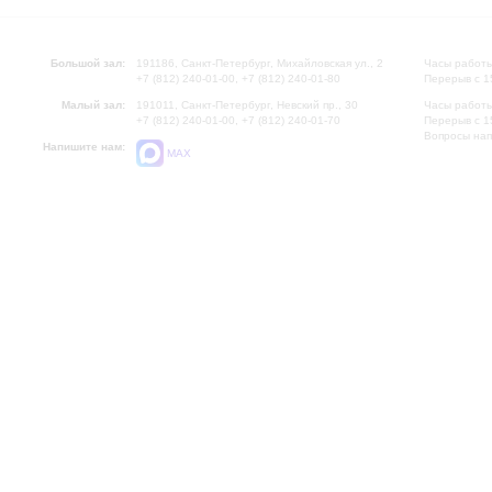
Большой зал:
191186, Санкт-Петербург, Михайловская ул., 2
Часы работы
+7 (812) 240-01-00, +7 (812) 240-01-80
Перерыв с 1
Малый зал:
191011, Санкт-Петербург, Невский пр., 30
Часы работы
+7 (812) 240-01-00, +7 (812) 240-01-70
Перерыв с 1
Вопросы на
Напишите нам:
MAX