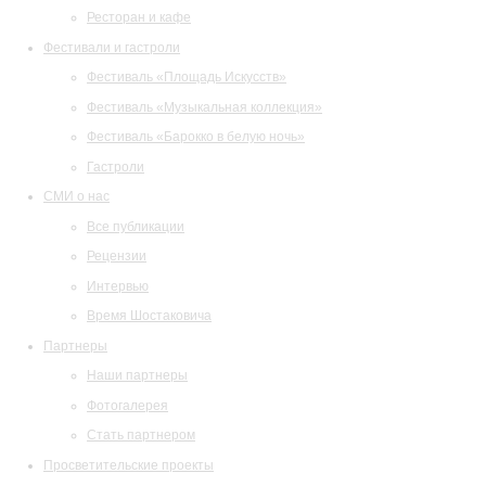
Ресторан и кафе
Фестивали и гастроли
Фестиваль «Площадь Искусств»
Фестиваль «Музыкальная коллекция»
Фестиваль «Барокко в белую ночь»
Гастроли
СМИ о нас
Все публикации
Рецензии
Интервью
Время Шостаковича
Партнеры
Наши партнеры
Фотогалерея
Стать партнером
Просветительские проекты