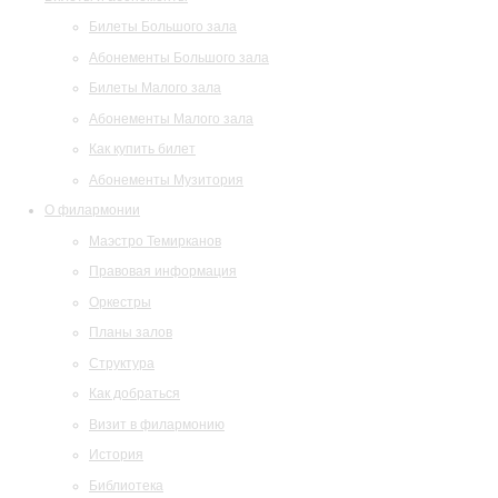
Билеты Большого зала
Абонементы Большого зала
Билеты Малого зала
Абонементы Малого зала
Как купить билет
Абонементы Музитория
О филармонии
Маэстро Темирканов
Правовая информация
Оркестры
Планы залов
Структура
Как добраться
Визит в филармонию
История
Библиотека