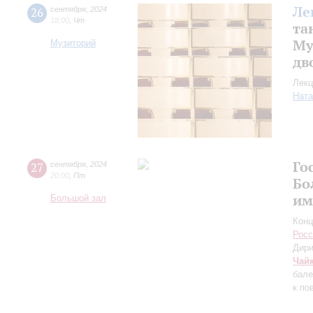
Ле
26
сентября
,
2024
18:00
,
Чт
та
Му
Музиторий
дв
Лекц
Ната
Го
27
сентября
,
2024
20:00
,
Пт
Бо
им
Большой зал
Конц
Росс
Дири
Чай
бале
к по