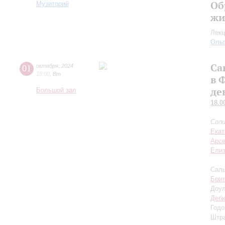
Об
Музиторий
жи
Лекц
Оль
Са
01
октября
,
2024
18:00
,
Вт
в 
де
Большой зал
18.0
Соли
Екат
Арсе
Елиз
Саль
Брит
Доул
Деб
Годо
Штра