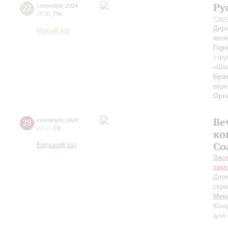
Ру
27
сентября
,
2024
19:00
,
Пт
Каме
Дири
Малый зал
звон
Гор
стру
«Ще
Бра
евре
Орг
Ве
28
сентября
,
2024
20:00
,
Сб
ко
Со
Большой зал
Зас
сим
Дири
скри
Мен
Конц
для 