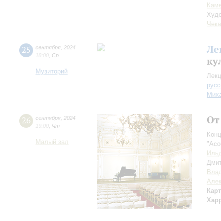
Каме
Худо
Чека
Ле
25
сентября
,
2024
18:00
,
Ср
ку
Музиторий
Лекц
русс
Миха
От
26
сентября
,
2024
19:00
,
Чт
Конц
Малый зал
"Aco
Ильд
Дми
Вла
Але
Кар
Хар