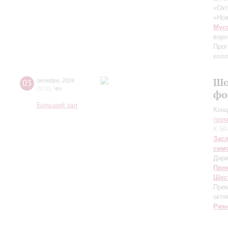
«Окт
«Ноя
Мус
воро
Прог
колл
Шо
03
октября
,
2024
20:00
,
Чт
фо
Большой зал
Конц
прем
К 50
Зас
сим
Дири
Про
Шос
Прем
октя
Рим