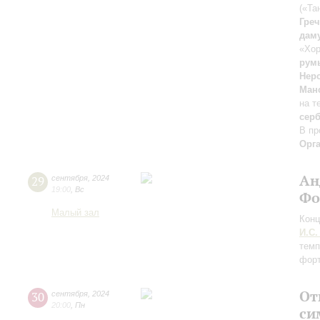
(«Та
Гре
дам
«Хор
рум
Нер
Ман
на т
сер
В пр
Орг
Ан
29
сентября
,
2024
19:00
,
Вс
Фо
Малый зал
Конц
И.С.
темп
форт
От
30
сентября
,
2024
20:00
,
Пн
си