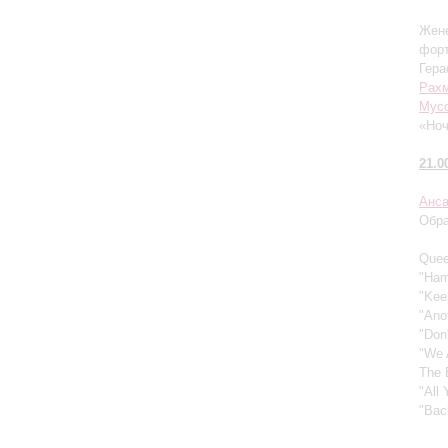
Жене
фор
Гера
Рах
Мусо
«Ноч
21.0
Анса
Обра
Quee
"Ham
"Kee
"Ano
"Don
"We 
The 
"All
"Bac