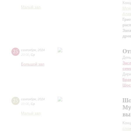
Конц
Малый зал
Мужс
Алек
Григ
рас
Зап
дре
От
25
сентября
,
2024
20:00
,
Ср
День
Зас
Большой зал
сим
Дири
Бра
Шос
Шо
25
сентября
,
2024
19:00
,
Ср
Му
вы
Малый зал
Конц
сло