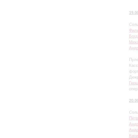
19.0
Соли
Фили
Бог
Миха
Андр
Пуле
Касс
фор
Дюкр
Гер
опер
20.0
Соли
Пётр
Андр
Андр
Кири