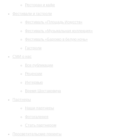
Ресторан и кафе
Фестивали и гастроли
Фестиваль «Площадь Искусств»
Фестиваль «Музыкальная коллекция»
Фестиваль «Барокко в белую ночь»
Гастроли
СМИ о нас
Все публикации
Рецензии
Интервью
Время Шостаковича
Партнеры
Наши партнеры
Фотогалерея
Стать партнером
Просветительские проекты