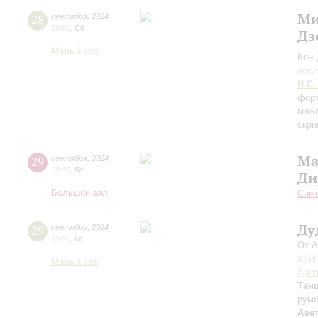
Ми
28
сентября
,
2024
19:00
,
Сб
Дз
Малый зал
Конц
пос
И.С.
форт
мажо
скри
Ма
29
сентября
,
2024
20:00
,
Вс
Ди
Большой зал
Симф
Ду
29
сентября
,
2024
15:00
,
Вс
От А
Acid
Малый зал
Арсе
Тан
рум
Аве