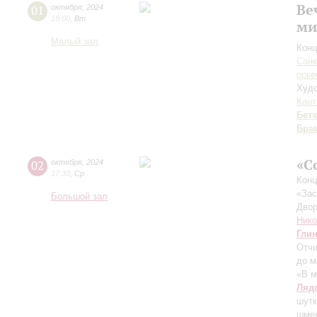
Ве
01
октября
,
2024
19:00
,
Вт
ми
Малый зал
Конц
Санк
орке
Худо
Кант
Бет
Бра
«С
02
октября
,
2024
17:30
,
Ср
Конц
«Зас
Большой зал
Двор
Ник
Гли
Отчи
до м
«В м
Ляд
шут
шмел