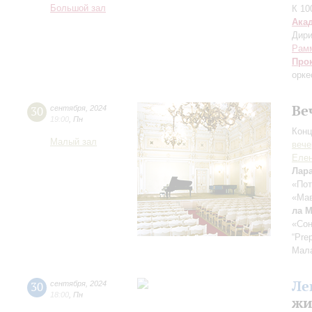
Большой зал
К 10
Ака
Дири
Рам
Про
орке
Ве
30
сентября
,
2024
19:00
,
Пн
Конц
Малый зал
вече
Еле
Лар
«Пот
«Мав
ла 
«Сон
“Pre
Мал
Ле
30
сентября
,
2024
18:00
,
Пн
жи