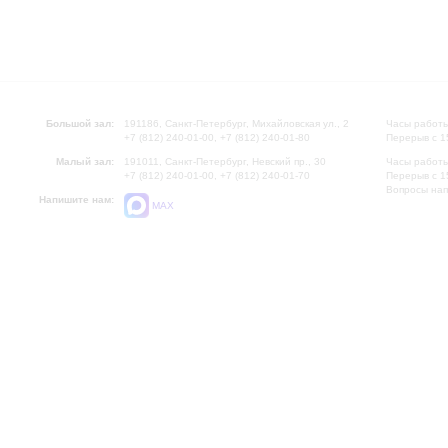
Большой зал:
191186, Санкт-Петербург, Михайловская ул., 2
Часы работы
+7 (812) 240-01-00, +7 (812) 240-01-80
Перерыв с 1
Малый зал:
191011, Санкт-Петербург, Невский пр., 30
Часы работы
+7 (812) 240-01-00, +7 (812) 240-01-70
Перерыв с 1
Вопросы на
Напишите нам:
MAX