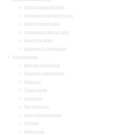
Билеты Большого зала
Абонементы Большого зала
Билеты Малого зала
Абонементы Малого зала
Как купить билет
Абонементы Музитория
О филармонии
Маэстро Темирканов
Правовая информация
Оркестры
Планы залов
Структура
Как добраться
Визит в филармонию
История
Библиотека