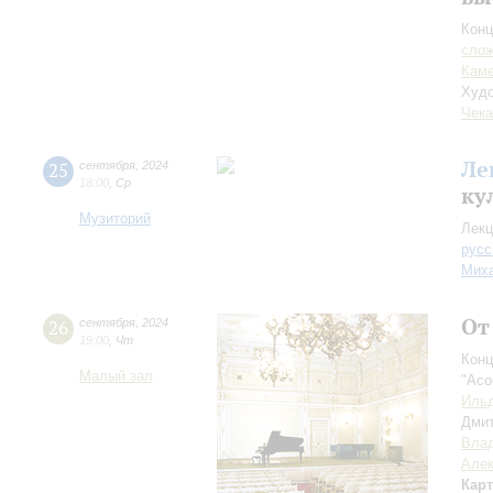
Конц
сло
Каме
Худо
Чека
Ле
25
сентября
,
2024
18:00
,
Ср
ку
Музиторий
Лекц
русс
Миха
От
26
сентября
,
2024
19:00
,
Чт
Конц
Малый зал
"Aco
Ильд
Дми
Вла
Але
Кар