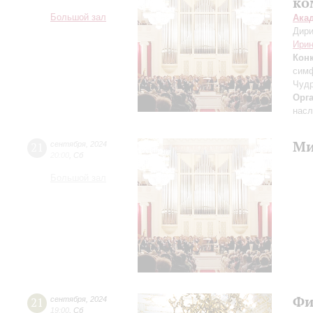
ко
Большой зал
Ака
Дири
Ирин
Кон
симф
Чудр
Орг
насл
Ми
21
сентября
,
2024
20:00
,
Сб
Большой зал
Фи
21
сентября
,
2024
19:00
,
Сб