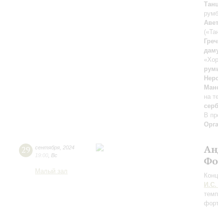
Тан
рум
Аве
(«Та
Гре
дам
«Хор
рум
Нер
Ман
на т
сер
В пр
Орг
Ан
29
сентября
,
2024
19:00
,
Вс
Фо
Малый зал
Конц
И.С.
темп
форт