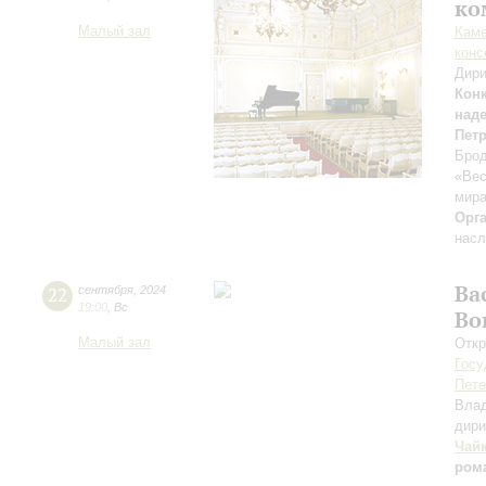
ко
Малый зал
Каме
конс
Дири
Кон
над
Пет
Брод
«Вес
мира
Орг
насл
Ва
22
сентября
,
2024
19:00
,
Вс
Во
Малый зал
Откр
Госу
Пете
Вла
дири
Чай
ром