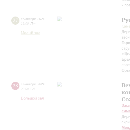
к по
Ру
27
сентября
,
2024
19:00
,
Пт
Каме
Дири
Малый зал
звон
Гор
стру
«Ще
Бра
евре
Орг
Ве
28
сентября
,
2024
20:00
,
Сб
ко
Со
Большой зал
Зас
сим
Дири
скри
Мен