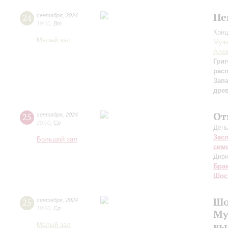
Пе
24
сентября
,
2024
19:00
,
Вт
Конц
Малый зал
Мужс
Алек
Григ
рас
Зап
дре
От
25
сентября
,
2024
20:00
,
Ср
День
Зас
Большой зал
сим
Дири
Бра
Шос
Шо
25
сентября
,
2024
19:00
,
Ср
Му
вы
Малый зал