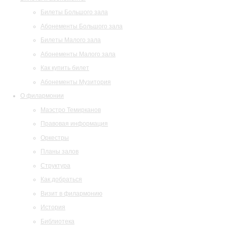
Билеты Большого зала
Абонементы Большого зала
Билеты Малого зала
Абонементы Малого зала
Как купить билет
Абонементы Музитория
О филармонии
Маэстро Темирканов
Правовая информация
Оркестры
Планы залов
Структура
Как добраться
Визит в филармонию
История
Библиотека