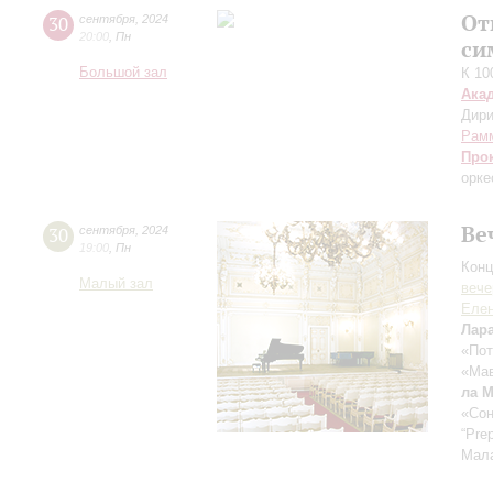
От
30
сентября
,
2024
20:00
,
Пн
си
Большой зал
К 10
Ака
Дири
Рам
Про
орке
Ве
30
сентября
,
2024
19:00
,
Пн
Конц
Малый зал
вече
Еле
Лар
«Пот
«Мав
ла 
«Сон
“Pre
Мал