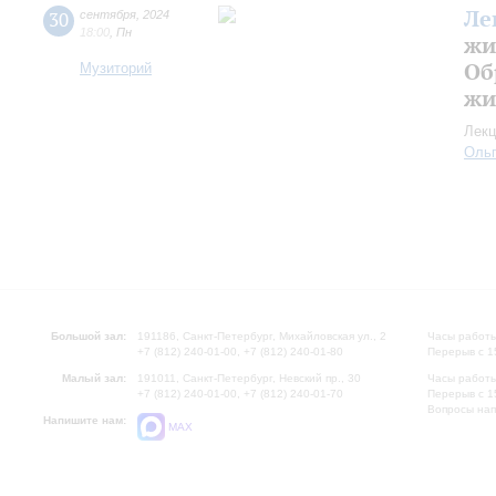
Ле
30
сентября
,
2024
18:00
,
Пн
жи
Об
Музиторий
жи
Лекц
Оль
Большой зал:
191186, Санкт-Петербург, Михайловская ул., 2
Часы работы
+7 (812) 240-01-00, +7 (812) 240-01-80
Перерыв с 1
Малый зал:
191011, Санкт-Петербург, Невский пр., 30
Часы работы
+7 (812) 240-01-00, +7 (812) 240-01-70
Перерыв с 1
Вопросы на
Напишите нам:
MAX