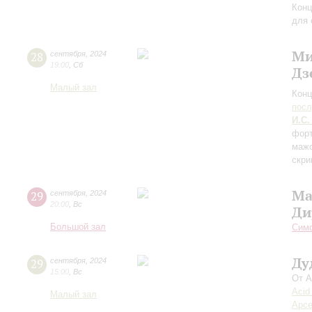
Конц
для 
Ми
28
сентября
,
2024
19:00
,
Сб
Дз
Малый зал
Конц
пос
И.С.
форт
мажо
скри
Ма
29
сентября
,
2024
20:00
,
Вс
Ди
Большой зал
Симф
Ду
29
сентября
,
2024
15:00
,
Вс
От А
Acid
Малый зал
Арсе