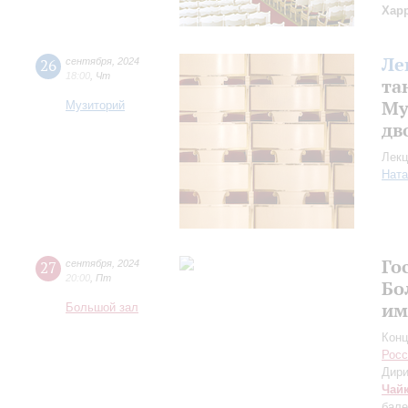
Хар
Ле
26
сентября
,
2024
18:00
,
Чт
та
Му
Музиторий
дв
Лекц
Ната
Го
27
сентября
,
2024
20:00
,
Пт
Бо
им
Большой зал
Конц
Росс
Дири
Чай
бале