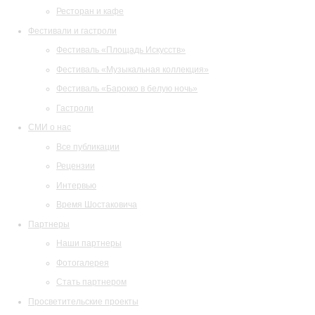
Ресторан и кафе
Фестивали и гастроли
Фестиваль «Площадь Искусств»
Фестиваль «Музыкальная коллекция»
Фестиваль «Барокко в белую ночь»
Гастроли
СМИ о нас
Все публикации
Рецензии
Интервью
Время Шостаковича
Партнеры
Наши партнеры
Фотогалерея
Стать партнером
Просветительские проекты