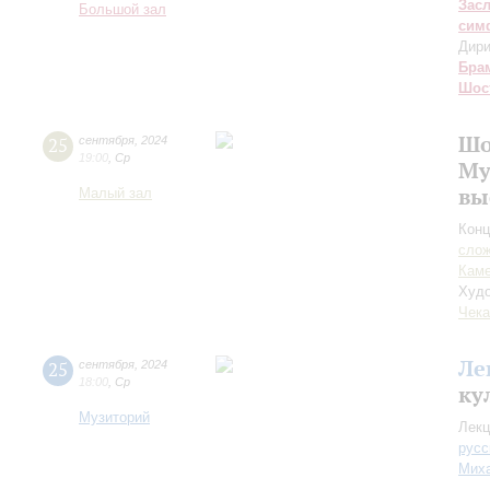
Зас
Большой зал
сим
Дири
Бра
Шос
Шо
25
сентября
,
2024
19:00
,
Ср
Му
вы
Малый зал
Конц
сло
Каме
Худо
Чека
Ле
25
сентября
,
2024
18:00
,
Ср
ку
Музиторий
Лекц
русс
Миха