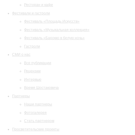
Ресторан и кафе
Фестивали и гастроли
Фестиваль «Площадь Искусств»
Фестиваль «Музыкальная коллекция»
Фестиваль «Барокко в белую ночь»
Гастроли
СМИ о нас
Все публикации
Рецензии
Интервью
Время Шостаковича
Партнеры
Наши партнеры
Фотогалерея
Стать партнером
Просветительские проекты