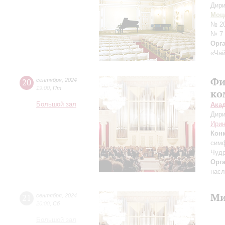
Дири
Моц
№ 20
№ 7
Орг
«Чай
Фи
20
сентября
,
2024
19:00
,
Пт
ко
Большой зал
Ака
Дири
Ирин
Кон
симф
Чудр
Орг
насл
Ми
21
сентября
,
2024
20:00
,
Сб
Большой зал