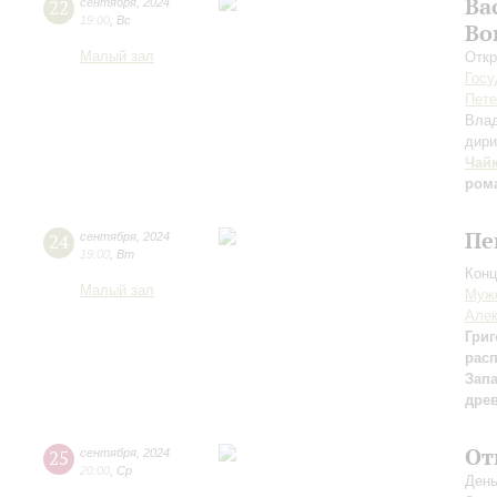
Ва
22
сентября
,
2024
19:00
,
Вс
Во
Малый зал
Откр
Госу
Пете
Вла
дири
Чай
ром
Пе
24
сентября
,
2024
19:00
,
Вт
Конц
Малый зал
Мужс
Алек
Григ
рас
Зап
дре
От
25
сентября
,
2024
20:00
,
Ср
День