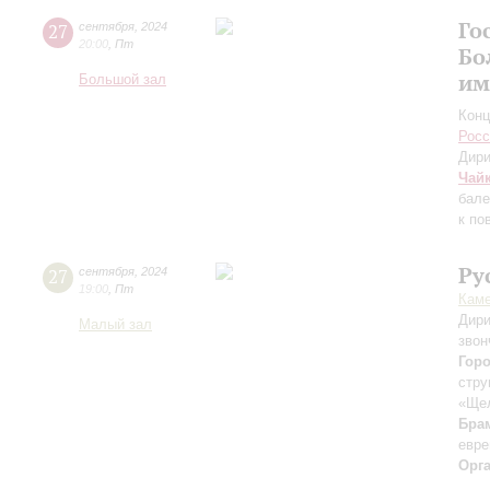
Го
27
сентября
,
2024
20:00
,
Пт
Бо
им
Большой зал
Конц
Росс
Дири
Чай
бале
к по
Ру
27
сентября
,
2024
19:00
,
Пт
Каме
Дири
Малый зал
звон
Гор
стру
«Ще
Бра
евре
Орг