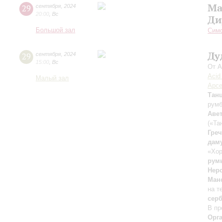
Ма
29
сентября
,
2024
20:00
,
Вс
Ди
Большой зал
Симф
Ду
29
сентября
,
2024
15:00
,
Вс
От А
Acid
Малый зал
Арсе
Тан
рум
Аве
(«Та
Гре
дам
«Хор
рум
Нер
Ман
на т
сер
В пр
Орг