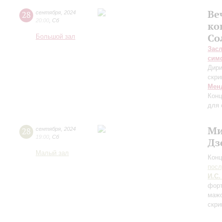
Ве
28
сентября
,
2024
20:00
,
Сб
ко
Со
Большой зал
Зас
сим
Дири
скри
Мен
Конц
для 
Ми
28
сентября
,
2024
19:00
,
Сб
Дз
Малый зал
Конц
пос
И.С.
форт
мажо
скри