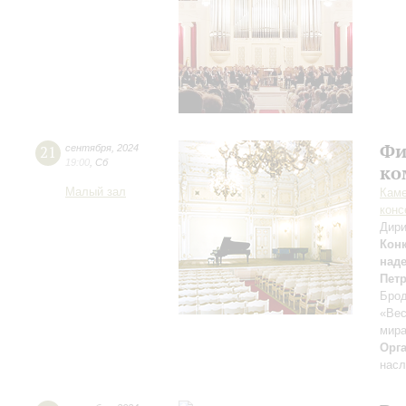
Фи
21
сентября
,
2024
19:00
,
Сб
ко
Малый зал
Каме
конс
Дири
Кон
над
Пет
Брод
«Вес
мира
Орг
насл