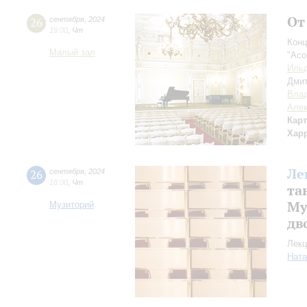
От
26
сентября
,
2024
19:00
,
Чт
Конц
Малый зал
"Aco
Ильд
Дми
Вла
Але
Кар
Хар
Ле
26
сентября
,
2024
18:00
,
Чт
та
Му
Музиторий
дв
Лекц
Ната