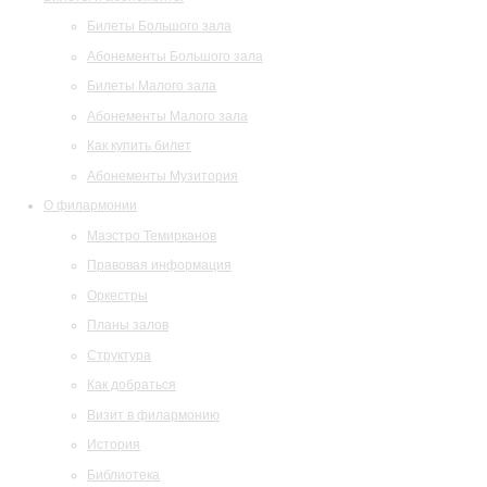
Билеты Большого зала
Абонементы Большого зала
Билеты Малого зала
Абонементы Малого зала
Как купить билет
Абонементы Музитория
О филармонии
Маэстро Темирканов
Правовая информация
Оркестры
Планы залов
Структура
Как добраться
Визит в филармонию
История
Библиотека