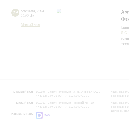
Ан
29
сентября
,
2024
19:00
,
Вс
Фо
Малый зал
Конц
И.С.
темп
форт
Большой зал:
191186, Санкт-Петербург, Михайловская ул., 2
Часы работы
+7 (812) 240-01-00, +7 (812) 240-01-80
Перерыв с 1
Малый зал:
191011, Санкт-Петербург, Невский пр., 30
Часы работы
+7 (812) 240-01-00, +7 (812) 240-01-70
Перерыв с 1
Вопросы на
Напишите нам:
MAX