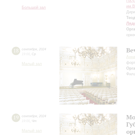
Госу
им.В
Большой зал
Дири
Тео
Ляд
Орг
орке
Ве
18
сентября
,
2024
19:00
,
Ср
Анн
фор
Малый зал
Орг
Фила
Мо
19
сентября
,
2024
19:00
,
Чт
Гу
ор
Малый зал