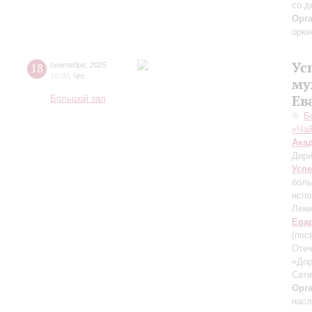
со д
Орг
орке
Ус
18
сентября
,
2025
19:00
,
Чт
му
Ев
Большой зал
Б
«Чай
Ака
Дири
Усп
боль
испо
Лени
Ева
(пос
Отеч
«Дор
Сати
Орг
насл