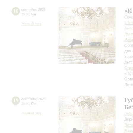
«И
18
сентября
,
2025
19:00
,
Чт
Сочи
«Пет
Малый зал
Анас
Дмит
Рав
форт
для 
хоре
детс
Стр
«Пет
Орг
Пете
Гу
19
сентября
,
2025
19:00
,
Пт
Бе
Малый зал
Губе
Дири
Бет
Мен