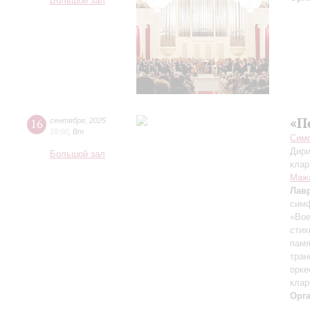
Большой зал
«П
16
сентября
,
2025
19:00
,
Вт
Симф
Дири
Большой зал
клар
Маж
Лав
симф
«Вое
стих
памя
тран
орке
клар
Орг