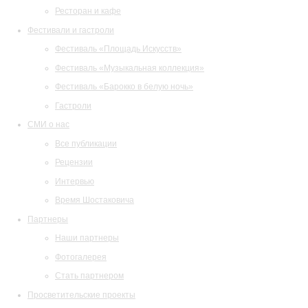
Ресторан и кафе
Фестивали и гастроли
Фестиваль «Площадь Искусств»
Фестиваль «Музыкальная коллекция»
Фестиваль «Барокко в белую ночь»
Гастроли
СМИ о нас
Все публикации
Рецензии
Интервью
Время Шостаковича
Партнеры
Наши партнеры
Фотогалерея
Стать партнером
Просветительские проекты