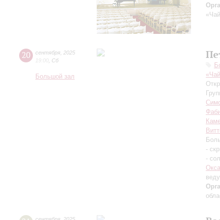
Орг
«Чай
Пе
20
сентября
,
2025
19:00
,
Сб
Б
«Чай
Большой зал
Откр
Груп
Симф
Фаб
Каме
Витт
Боль
- ск
- со
Окса
вед
Орг
обла
сентября
,
2025