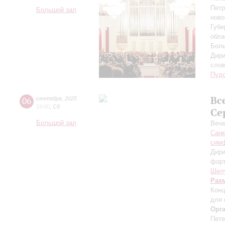
Петр
Большой зал
ново
Губе
обла
Боль
Дири
сло
Пуд
Вс
06
сентября
,
2025
19:00
,
Сб
Се
Большой зал
Вече
Санк
симф
Дири
фор
Шел
Рах
Конц
для 
Орг
Пете