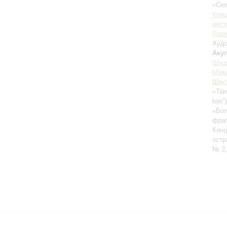
«Ск
Конц
инст
Лари
Худо
Аку
Шиш
Маж
Шос
«Таи
two”
«Бол
фраг
Конц
эстр
№ 2,