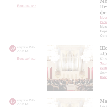
Ме
Пе
Большой зал
фе
Моск
Игор
Муз
Пер
Орг
Шо
09
августа
,
2025
20:00
,
Сб
«Л
Большой зал
50-л
Зас
сим
Дири
Шос
Ма
13
августа
,
2025
20:00
,
Ср
Похв