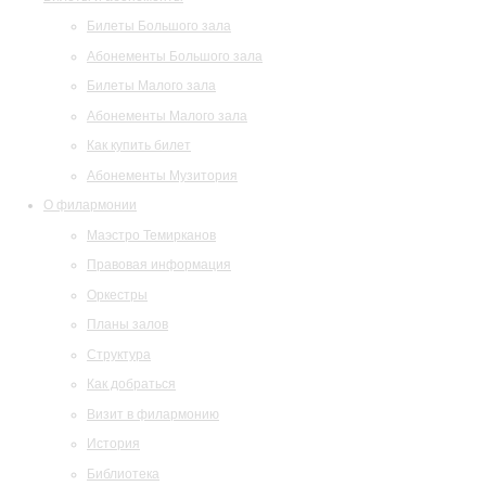
Билеты Большого зала
Абонементы Большого зала
Билеты Малого зала
Абонементы Малого зала
Как купить билет
Абонементы Музитория
О филармонии
Маэстро Темирканов
Правовая информация
Оркестры
Планы залов
Структура
Как добраться
Визит в филармонию
История
Библиотека