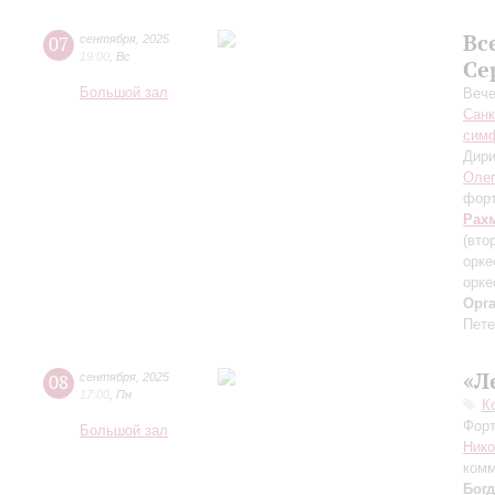
Вс
07
сентября
,
2025
19:00
,
Вс
Се
Большой зал
Вече
Санк
симф
Дири
Оле
фор
Рах
(вто
орке
орке
Орг
Пете
«Л
08
сентября
,
2025
17:00
,
Пн
К
Форт
Большой зал
Ник
комм
Бог