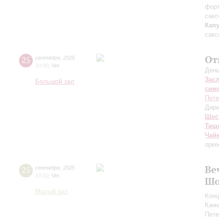
фор
сакс
Кап
сакс
От
25
сентября
,
2025
20:00
,
Чт
День
Зас
Большой зал
сим
Пете
Дири
Шос
Тищ
Чай
орке
Ве
25
сентября
,
2025
19:00
,
Чт
Шо
Малый зал
Конц
Каме
Пете