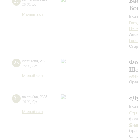
Ва
21
19:00
,
Вс
Во
Малый зал
Конц
Госу
Пете
Але
Гере
Ста
Фо
23
сентября
,
2025
19:00
,
Вт
Шо
Малый зал
Алек
Орг
«Д
24
сентября
,
2025
19:00
,
Ср
Конц
Малый зал
Серг
фор
Фра
(тра
С. К