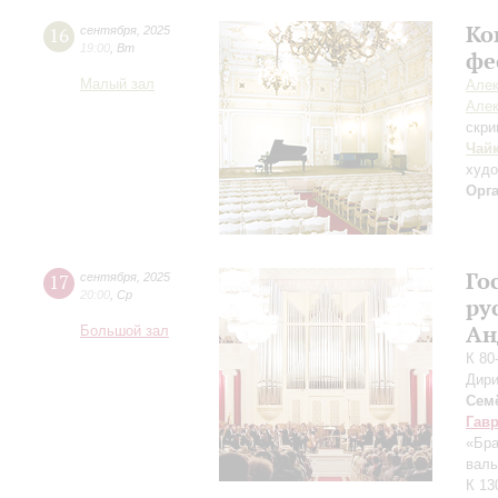
Ко
16
сентября
,
2025
19:00
,
Вт
фе
Малый зал
Алек
Алек
скри
Чай
худ
Орг
Го
17
сентября
,
2025
20:00
,
Ср
ру
Ан
Большой зал
К 80
Дири
Сем
Гав
«Бра
валь
К 13