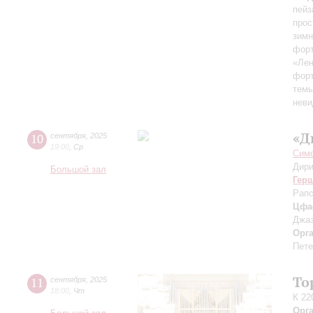
пейз
прос
зимн
форт
«Лен
форт
темы
неви
«Д
10
сентября
,
2025
19:00
,
Ср
Симф
Дири
Большой зал
Гер
Рапс
Цфа
Джаз
Орг
Пете
То
11
сентября
,
2025
18:00
,
Чт
К 22
Орг