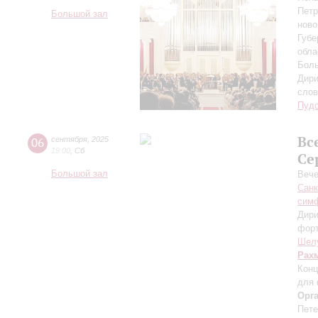
Петр
Большой зал
ново
Губе
обла
Боль
Дири
сло
Пуд
Вс
06
сентября
,
2025
19:00
,
Сб
Се
Большой зал
Вече
Санк
симф
Дири
фор
Шел
Рах
Конц
для 
Орг
Пете