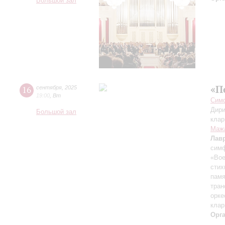
Большой зал
«П
16
сентября
,
2025
19:00
,
Вт
Симф
Дири
Большой зал
клар
Маж
Лав
симф
«Вое
стих
памя
тран
орке
клар
Орг