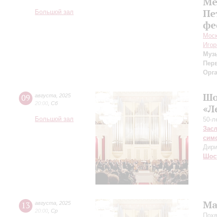
Ме
Пе
Большой зал
фе
Моск
Игор
Муз
Пер
Орг
Шо
09
августа
,
2025
20:00
,
Сб
«Л
Большой зал
50-л
Зас
сим
Дири
Шос
Ма
13
августа
,
2025
20:00
,
Ср
Похв