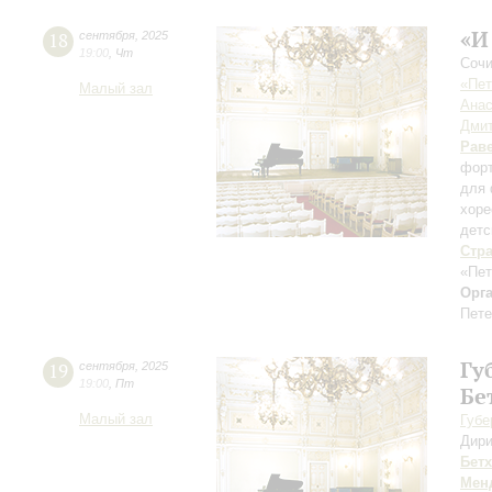
«И
18
сентября
,
2025
19:00
,
Чт
Сочи
«Пет
Малый зал
Анас
Дмит
Рав
форт
для 
хоре
детс
Стр
«Пет
Орг
Пете
Гу
19
сентября
,
2025
19:00
,
Пт
Бе
Малый зал
Губе
Дири
Бет
Мен