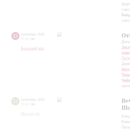
фор
сакс
Кап
сакс
От
25
сентября
,
2025
20:00
,
Чт
День
Зас
Большой зал
сим
Пете
Дири
Шос
Тищ
Чай
орке
Ве
25
сентября
,
2025
19:00
,
Чт
Шо
Малый зал
Конц
Каме
Пете