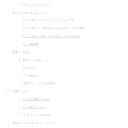
Ресторан и кафе
Фестивали и гастроли
Фестиваль «Площадь Искусств»
Фестиваль «Музыкальная коллекция»
Фестиваль «Барокко в белую ночь»
Гастроли
СМИ о нас
Все публикации
Рецензии
Интервью
Время Шостаковича
Партнеры
Наши партнеры
Фотогалерея
Стать партнером
Просветительские проекты