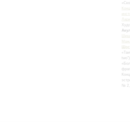
«Ск
Конц
инст
Лари
Худо
Аку
Шиш
Маж
Шос
«Таи
two”
«Бол
фраг
Конц
эстр
№ 2,