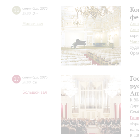
Ко
16
сентября
,
2025
19:00
,
Вт
фе
Малый зал
Алек
Алек
скри
Чай
худ
Орг
Го
17
сентября
,
2025
20:00
,
Ср
ру
Ан
Большой зал
К 80
Дири
Сем
Гав
«Бра
валь
К 13