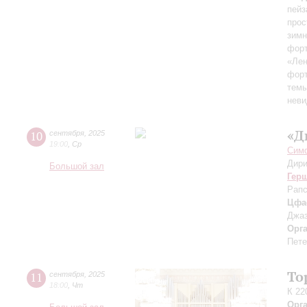
пейз
прос
зимн
форт
«Лен
форт
темы
неви
«Д
10
сентября
,
2025
19:00
,
Ср
Симф
Дири
Большой зал
Гер
Рапс
Цфа
Джаз
Орг
Пете
То
11
сентября
,
2025
18:00
,
Чт
К 22
Орг