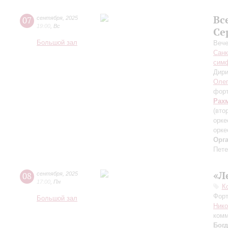
Вс
07
сентября
,
2025
19:00
,
Вс
Се
Большой зал
Вече
Санк
симф
Дири
Оле
фор
Рах
(вто
орке
орке
Орг
Пете
«Л
08
сентября
,
2025
17:00
,
Пн
К
Форт
Большой зал
Ник
комм
Бог