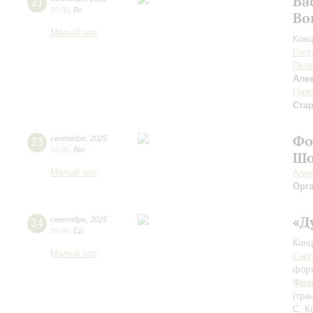
Ва
21
19:00
,
Вс
Во
Малый зал
Конц
Госу
Пете
Але
Гере
Ста
Фо
23
сентября
,
2025
19:00
,
Вт
Шо
Малый зал
Алек
Орг
«Д
24
сентября
,
2025
19:00
,
Ср
Конц
Малый зал
Серг
фор
Фра
(тра
С. К