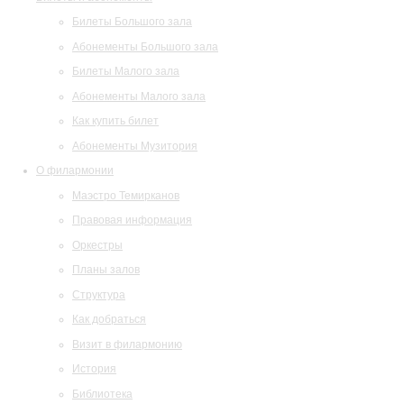
Билеты Большого зала
Абонементы Большого зала
Билеты Малого зала
Абонементы Малого зала
Как купить билет
Абонементы Музитория
О филармонии
Маэстро Темирканов
Правовая информация
Оркестры
Планы залов
Структура
Как добраться
Визит в филармонию
История
Библиотека