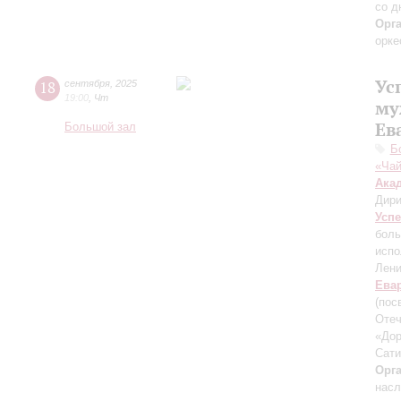
со д
Орг
орке
Ус
18
сентября
,
2025
19:00
,
Чт
му
Ев
Большой зал
Б
«Чай
Ака
Дири
Усп
боль
испо
Лени
Ева
(пос
Отеч
«Дор
Сати
Орг
насл