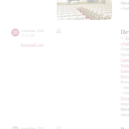
Орг
«Чай
Пе
20
сентября
,
2025
19:00
,
Сб
Б
«Чай
Большой зал
Откр
Груп
Симф
Фаб
Каме
Витт
Боль
- ск
- со
Окса
вед
Орг
обла
сентября
,
2025